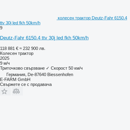
колесен трактор Deutz-Fahr 6150.4
ttv 30j led fkh 50km/h
9
Deutz-Fahr 6150.4 ttv 30j led fkh 50km/h
118 881 €
≈ 232 900 лв.
Колесен трактор
2025
9 м/ч
Триточково свързване
✓
Скорост
50 км/ч
Германия, De-87640 Biessenhofen
E-FARM GmbH
Свържете се с продавача