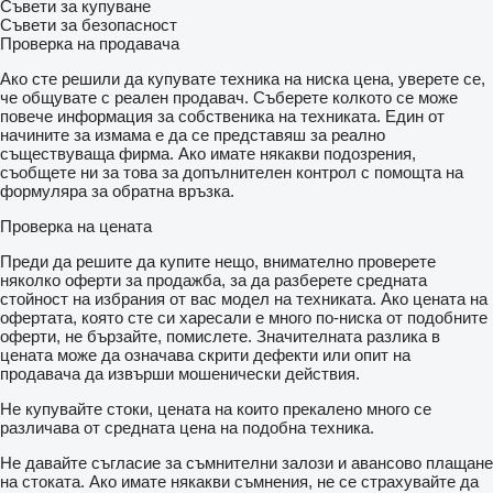
Съвети за купуване
Съвети за безопасност
Проверка на продавача
Ако сте решили да купувате техника на ниска цена, уверете се,
че общувате с реален продавач. Съберете колкото се може
повече информация за собственика на техниката. Един от
начините за измама е да се представяш за реално
съществуваща фирма. Ако имате някакви подозрения,
съобщете ни за това за допълнителен контрол с помощта на
формуляра за обратна връзка.
Проверка на цената
Преди да решите да купите нещо, внимателно проверете
няколко оферти за продажба, за да разберете средната
стойност на избрания от вас модел на техниката. Ако цената на
офертата, която сте си харесали е много по-ниска от подобните
оферти, не бързайте, помислете. Значителната разлика в
цената може да означава скрити дефекти или опит на
продавача да извърши мошенически действия.
Не купувайте стоки, цената на които прекалено много се
различава от средната цена на подобна техника.
Не давайте съгласие за съмнителни залози и авансово плащане
на стоката. Ако имате някакви съмнения, не се страхувайте да