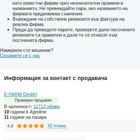
като известни фирми чрез незначителни промени в
названието. Не превеждайте пари, ако названието на
фирмата предизвиква съмнения.
Въвеждане на собствени реквизити във фактура на
реална фирма
Преди да преведете парите, проверете дали посочените
реквизити са правилни и дали те се отнасят към
посочената фирма.
Намерили сте мошеник?
Свържете се с нас
Информация за контакт с продавача
E-FARM GmbH
Проверен продавач
В наличност:
11713 обяви
10
години в Agroline
11
години на пазара
4.8
62 отзива