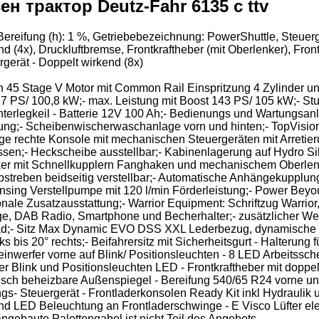
трактор Deutz-Fahr 6135 c ttv
‌​​​​​​​​​‌‌​‌‌‌​​​​​​​​​​‌‌​​‌​‌(v): 540/65 r24, Zustand-Bereifung (v): 1 %, Zustand-Bereifung (h): 1 %, 
d (4x), Druckluftbremse, Frontkraftheber (mit Oberlenker), Front
rgerät - Doppelt wirkend (8x)
on 45 Stage V Motor mit Common Rail Einspritzung 4 Zylinder
 137 PS/ 100,8 kW;- max. Leistung mit Boost 143 PS/ 105 kW;- S
erlegkeil - Batterie 12V 100 Ah;- Bedienungs und Wartungsanleit
ung;- Scheibenwischerwaschanlage vorn und hinten;- TopVision
 rechte Konsole mit mechanischen Steuergeräten mit Arretierun
ssen;- Heckscheibe ausstellbar;- Kabinenlagerung auf Hydro Si
enker mit Schnellkupplern Fanghaken und mechanischem Oberlen
streben beidseitig verstellbar;- Automatische Anhängekupplung
nsing Verstellpumpe mit 120 l/min Förderleistung;- Power Bey
nale Zusatzausstattung;- Warrior Equipment: Schriftzug Warrio
 DAB Radio, Smartphone und Becherhalter;- zusätzlicher Werkz
d;- Sitz Max Dynamic EVO DSS XXL Lederbezug, dynamische Ni
nks bis 20° rechts;- Beifahrersitz mit Sicherheitsgurt - Halteru
nwerfer vorne auf Blink/ Positionsleuchten - 8 LED Arbeitssch
 Blink und Positionsleuchten LED - Frontkraftheber mit doppelt
isch beheizbare Außenspiegel - Bereifung 540/65 R24 vorne und
- Steuergerät - Frontladerkonsolen Ready Kit inkl Hydraulik und
und LED Beleuchtung an Frontladerschwinge - E Visco Lüfter ele
ngebaute Palettengabel ist nicht Teil des Angebots