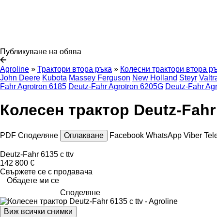
Публикуване на обява
Agroline
»
Трактори втора ръка
»
Колесни трактори втора р
John Deere
Kubota
Massey Ferguson
New Holland
Steyr
Valtr
Fahr Agrotron 6185
Deutz-Fahr Agrotron 6205G
Deutz-Fahr Ag
Колесен трактор Deutz-Fahr 
PDF
Споделяне
Оплакване
Facebook
WhatsApp
Viber
Tel
Deutz-Fahr 6135 c ttv
142 800 €
Свържете се с продавача
Обадете ми се
Споделяне
Виж всички снимки