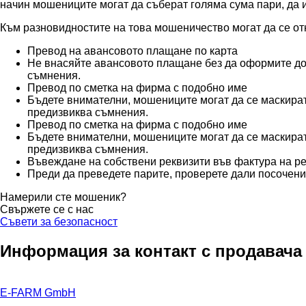
начин мошениците могат да съберат голяма сума пари, да и
Към разновидностите на това мошеничество могат да се от
Превод на авансовото плащане по карта
Не внасяйте авансовото плащане без да оформите до
съмнения.
Превод по сметка на фирма с подобно име
Бъдете внимателни, мошениците могат да се маскират
предизвиква съмнения.
Превод по сметка на фирма с подобно име
Бъдете внимателни, мошениците могат да се маскират
предизвиква съмнения.
Въвеждане на собствени реквизити във фактура на 
Преди да преведете парите, проверете дали посочени
Намерили сте мошеник?
Свържете се с нас
Съвети за безопасност
Информация за контакт с продавача
E-FARM GmbH