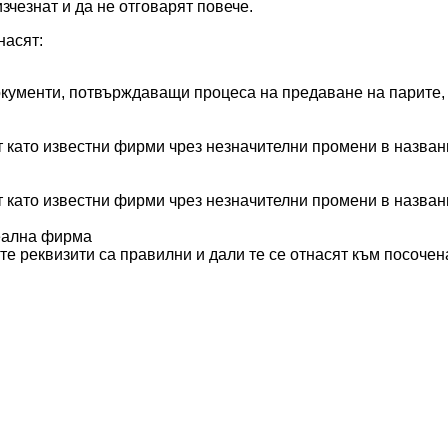
зчезнат и да не отговарят повече.
насят:
кументи, потвърждаващи процеса на предаване на парите, 
 като известни фирми чрез незначителни промени в назван
 като известни фирми чрез незначителни промени в назван
реална фирма
те реквизити са правилни и дали те се отнасят към посоче