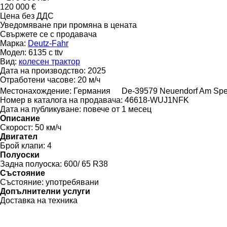
120 000 €
Цена без ДДС
Уведомяване при промяна в цената
Свържете се с продавача
Марка:
Deutz-Fahr
Модел:
6135 c ttv
Вид:
колесен трактор
Дата на производство:
2025
Отработени часове:
20 м/ч
Местонахождение:
Германия
De-39579 Neuendorf Am Sp
Номер в каталога на продавача:
46618-WUJ1NFK
Дата на публикуване:
повече от 1 месец
Описание
Скорост:
50 км/ч
Двигател
Брой клапи:
4
Полуоски
Задна полуоска:
600/ 65 R38
Състояние
Състояние:
употребявани
Допълнителни услуги
Доставка на техника