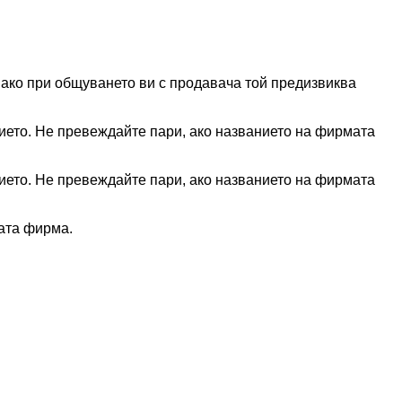
ако при общуването ви с продавача той предизвиква
ието. Не превеждайте пари, ако названието на фирмата
ието. Не превеждайте пари, ако названието на фирмата
ната фирма.