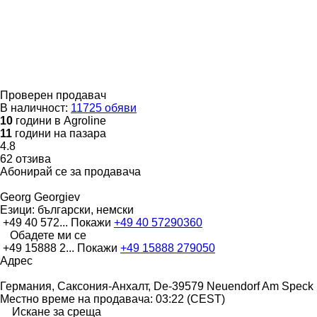
Проверен продавач
В наличност:
11725 обяви
10
години в Agroline
11
години на пазара
4.8
62 отзива
Абонирай се за продавача
Georg Georgiev
Езици:
български, немски
+49 40 572...
Покажи
+49 40 57290360
Обадете ми се
+49 15888 2...
Покажи
+49 15888 279050
Адрес
Германия, Саксония-Анхалт, De-39579 Neuendorf Am Speck
Местно време на продавача: 03:22 (CEST)
Искане за среща