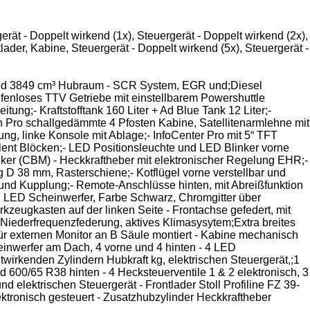
Getriebebezeichnung: PowerShuttle, Steuergerät - Doppelt wirkend (1x), Steuergerät - Doppelt wirkend (2x),
lader, Kabine, Steuergerät - Doppelt wirkend (5x), Steuergerät -
 und 3849 cm³ Hubraum - SCR System, EGR und;Diesel
tufenloses TTV Getriebe mit einstellbarem Powershuttle
ung;- Kraftstofftank 160 Liter + Ad Blue Tank 12 Liter;-
 Pro schallgedämmte 4 Pfosten Kabine, Satellitenarmlehne mit
g, linke Konsole mit Ablage;- InfoCenter Pro mit 5“ TFT
lent Blöcken;- LED Positionsleuchte und LED Blinker vorne
ker (CBM) - Heckkraftheber mit elektronischer Regelung EHR;-
 D 38 mm, Rasterschiene;- Kotflügel vorne verstellbar und
ound Kupplung;- Remote-Anschlüsse hinten, mit Abreißfunktion
r, LED Scheinwerfer, Farbe Schwarz, Chromgitter über
eugkasten auf der linken Seite - Frontachse gefedert, mit
ederfrequenzfederung, aktives Klimasysytem;Extra breites
ng für externen Monitor an B Säule montiert - Kabine mechanisch
einwerfer am Dach, 4 vorne und 4 hinten - 4 LED
wirkenden Zylindern Hubkraft kg, elektrischen Steuergerät,;1
 600/65 R38 hinten - 4 Hecksteuerventile 1 & 2 elektronisch, 3
 elektrischen Steuergerät - Frontlader Stoll Profiline FZ 39-
ktronisch gesteuert - Zusatzhubzylinder Heckkraftheber