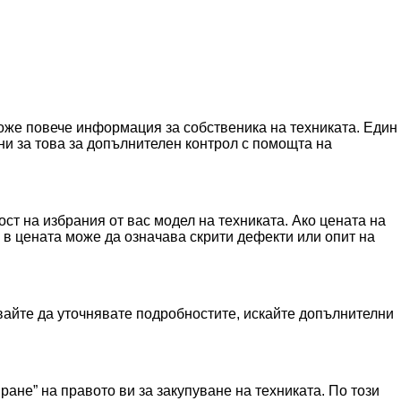
може повече информация за собственика на техниката. Един
и за това за допълнителен контрол с помощта на
ст на избрания от вас модел на техниката. Ако цената на
а в цената може да означава скрити дефекти или опит на
вайте да уточнявате подробностите, искайте допълнителни
ане” на правото ви за закупуване на техниката. По този