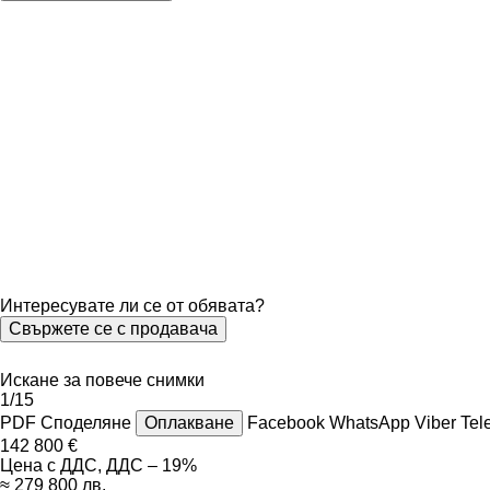
Интересувате ли се от обявата?
Свържете се с продавача
Искане за повече снимки
1/15
PDF
Споделяне
Оплакване
Facebook
WhatsApp
Viber
Tel
142 800 €
Цена с ДДС, ДДС – 19%
≈ 279 800 лв.