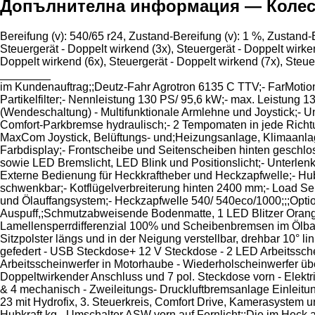
Допълнителна информация — Колесен 
Bereifung ​​​​​​​​​‌‌​​​​‌​​​​​​​​​‌‌‌​‌​‌​​​​​​​​​‌‌‌​‌​​​​​​​​​​​‌‌​‌‌‌‌​​​​​​​​​‌‌​‌‌​​​​​​​​​​​‌‌​‌​​
Steuergerät - Doppelt wirkend (3x), Steuergerät - Doppelt wirken
Doppelt wirkend (6x), Steuergerät - Doppelt wirkend (7x), Steue
________
im Kundenauftrag;;Deutz-Fahr Agrotron 6135 C TTV;- FarMoti
Partikelfilter;- Nennleistung 130 PS/ 95,6 kW;- max. Leistung
(Wendeschaltung) - Multifunktionale Armlehne und Joystick;- Unt
Comfort-Parkbremse hydraulisch;- 2 Tempomaten in jede Richt
MaxCom Joystick, Belüftungs- und;Heizungsanlage, Klimaanlage
Farbdisplay;- Frontscheibe und Seitenscheiben hinten geschlo
sowie LED Bremslicht, LED Blink und Positionslicht;- Unterl
Externe Bedienung für Heckkraftheber und Heckzapfwelle;- Hub
schwenkbar;- Kotflügelverbreiterung hinten 2400 mm;- Load Se
und Ölauffangsystem;- Heckzapfwelle 540/ 540eco/1000;;;Optio
Auspuff,;Schmutzabweisende Bodenmatte, 1 LED Blitzer Orange,
Lamellensperrdifferenzial 100% und Scheibenbremsen im Ölba
Sitzpolster längs und in der Neigung verstellbar, drehbar 10° li
gefedert - USB Steckdose+ 12 V Steckdose - 2 LED Arbeitsschei
Arbeitsscheinwerfer in Motorhaube - Wiederholscheinwerfer über
Doppeltwirkender Anschluss und 7 pol. Steckdose vorn - Elektr
& 4 mechanisch - Zweileitungs- Druckluftbremsanlage Einleitungs
23 mit Hydrofix, 3. Steuerkreis, Comfort Drive, Kamerasystem 
Hubkraft kg - Umschalter ASW vorn auf Fernlicht;;Die im Heck a