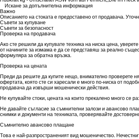
Искане за допълнителна информация
Важно
Описанието на стоката е предоставено от продавача. Уточ
Съвети за купуване
Съвети за безопасност
Проверка на продавача
Ако сте решили да купувате техника на ниска цена, уверет
от начините за измама е да се представяш за реално съще
формуляра за обратна връзка.
Проверка на цената
Преди да решите да купите нещо, внимателно проверете няк
офертата, която сте си харесали е много по-ниска от подо
продавача да извърши мошенически действия.
Не купувайте стоки, цената на които прекалено много се ра
Не давайте съгласие за съмнителни залози и авансово плащ
снимки и документи на техниката, проверявайте достоверно
Съмнително авансово плащане
Това е най-разпространеният вид мошеничество. Нечестните