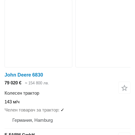
John Deere 6830
79 020 €
≈ 154 800 лв.
Колесен трактор
143 м/ч
Челен товарач за трактор
✓
Германия, Hamburg
E-FARM GmbH