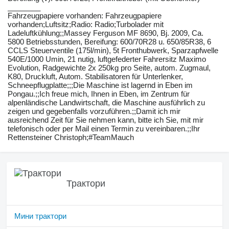
________
Fahrzeugpapiere vorhanden: Fahrzeugpapiere
vorhanden;Luftsitz;Radio: Radio;Turbolader mit
Ladeluftkühlung;;Massey Ferguson MF 8690, Bj. 2009, Ca.
5800 Betriebsstunden, Bereifung: 600/70R28 u. 650/85R38, 6
CCLS Steuerventile (175l/min), 5t Fronthubwerk, Sparzapfwelle
540E/1000 Umin, 21 nutig, luftgefederter Fahrersitz Maximo
Evolution, Radgewichte 2x 250kg pro Seite, autom. Zugmaul,
K80, Druckluft, Autom. Stabilisatoren für Unterlenker,
Schneepflugplatte;;;Die Maschine ist lagernd in Eben im
Pongau.;;Ich freue mich, Ihnen in Eben, im Zentrum für
alpenländische Landwirtschaft, die Maschine ausführlich zu
zeigen und gegebenfalls vorzuführen.;;Damit ich mir
ausreichend Zeit für Sie nehmen kann, bitte ich Sie, mit mir
telefonisch oder per Mail einen Termin zu vereinbaren.;;Ihr
Rettensteiner Christoph;#TeamMauch
Трактори
Мини трактори