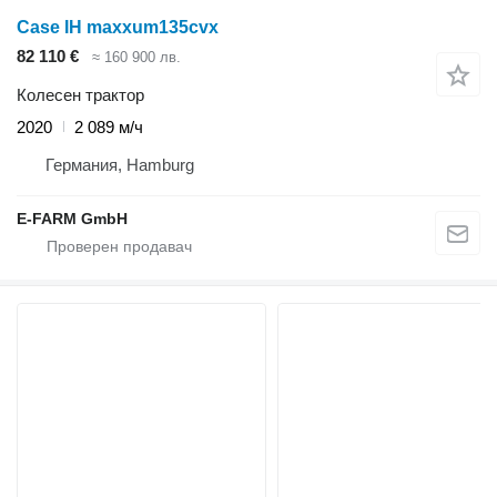
Case IH maxxum135cvx
82 110 €
≈ 160 900 лв.
Колесен трактор
2020
2 089 м/ч
Германия, Hamburg
E-FARM GmbH