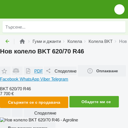
Гуми и джанти
Колела
Колела BKT
Нов 
Нов колело BKT 620/70 R46
PDF
Споделяне
Оплакване
Facebook
WhatsApp
Viber
Telegram
BKT 620/70 R46
7 700 €
Обадете ми се
Свържете се с продавача
Споделяне
Виж всички снимки