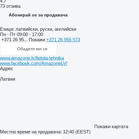
4.7
73 отзива
Абонирай се за продавача
Езици:
латвийски, руски, английски
Пн - Пт
09:00 - 17:00
+371 26 95...
Покажи
+371 26 955 573
Обадете ми се
www.amazone.lv/lietota-tehnika
www.facebook.com/AmazoneLV/
Адрес
Латвия
Покажи картата
Местно време на продавача: 12:40 (EEST)