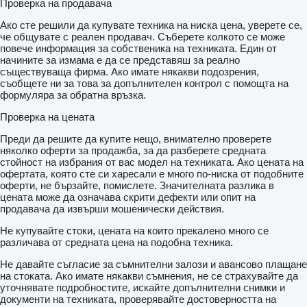
Проверка на продавача
Ако сте решили да купувате техника на ниска цена, уверете се,
че общувате с реален продавач. Съберете колкото се може
повече информация за собственика на техниката. Един от
начините за измама е да се представяш за реално
съществуваща фирма. Ако имате някакви подозрения,
съобщете ни за това за допълнителен контрол с помощта на
формуляра за обратна връзка.
Проверка на цената
Преди да решите да купите нещо, внимателно проверете
няколко оферти за продажба, за да разберете средната
стойност на избрания от вас модел на техниката. Ако цената на
офертата, която сте си харесали е много по-ниска от подобните
оферти, не бързайте, помислете. Значителната разлика в
цената може да означава скрити дефекти или опит на
продавача да извърши мошенически действия.
Не купувайте стоки, цената на които прекалено много се
различава от средната цена на подобна техника.
Не давайте съгласие за съмнителни залози и авансово плащане
на стоката. Ако имате някакви съмнения, не се страхувайте да
уточнявате подробностите, искайте допълнителни снимки и
документи на техниката, проверявайте достоверността на