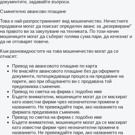
документите, задавайте въпроси.
Съмнително авансово плащане
Това е най-разпространеният вид мошеничество. Нечестните
продавачи могат да поискат определен аванс за „резервиране”
на правото ви за закупуване на техниката. По този начин
мошениците могат да съберат голяма сума пари, да изчезнат и
да не отговарят повече.
Към разновидностите на това мошеничество могат да се
отнасят:
Превод на авансовото плащане по карта
Не внасяйте авансовото плащане без да оформите
документи, потвърждаващи процеса на предаване на
парите, ако при общуването ви с продавача той
предизвиква съмнения.
Превод по сметка на фирма с подобно име
Бъдете внимателни, мошениците могат да се маскират
като известни фирми чрез незначителни промени в
названието. Не превеждайте пари, ако названието на
фирмата предизвиква съмнения.
Превод по сметка на фирма с подобно име
Бъдете внимателни, мошениците могат да се маскират
като известни фирми чрез незначителни промени в
названието. Не превеждайте пари, ако названието на