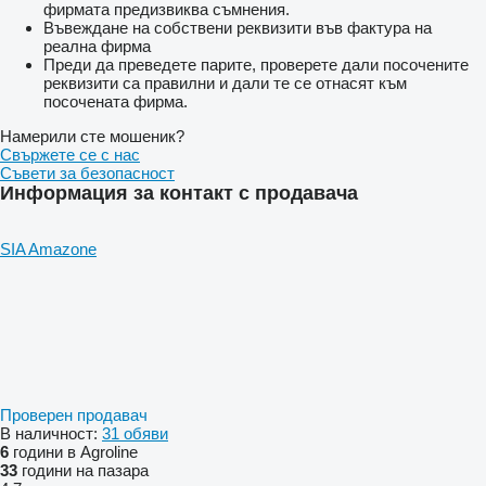
фирмата предизвиква съмнения.
Въвеждане на собствени реквизити във фактура на
реална фирма
Преди да преведете парите, проверете дали посочените
реквизити са правилни и дали те се отнасят към
посочената фирма.
Намерили сте мошеник?
Свържете се с нас
Съвети за безопасност
Информация за контакт с продавача
SIA Amazone
Проверен продавач
В наличност:
31 обяви
6
години в Agroline
33
години на пазара