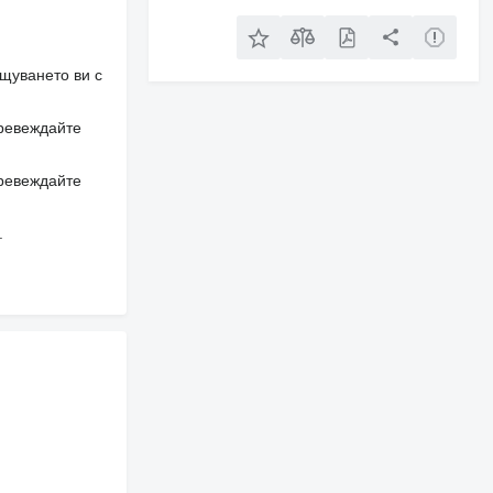
щуването ви с
превеждайте
превеждайте
.