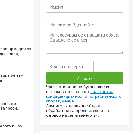
е информация за
одозрения,
ания от вас
те.
Чрез натискане на бутона вие се
съгласявате с нашата
политика за
конфиденциалност
и
потребителското
споразумение
.
очнявате
Личните ви данни ще бъдат
 въпроси.
обработени за предоставяне на
отговор на запитването ви.
авото ви за