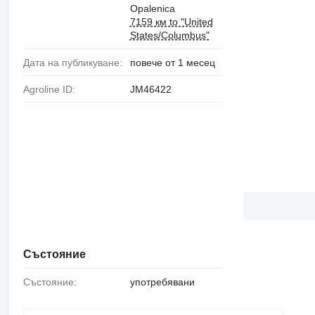
Opalenica
7159 км to "United
States/Columbus"
Дата на публикуване:
повече от 1 месец
Agroline ID:
JM46422
Състояние
Състояние:
употребявани