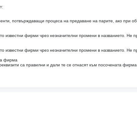
т:
енти, потвърждаващи процеса на предаване на парите, ако при об
то известни фирми чрез незначителни промени в названието. Не 
то известни фирми чрез незначителни промени в названието. Не 
на фирма
реквизити са правилни и дали те се отнасят към посочената фирма