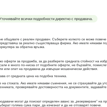
 Уточнявайте всички подробности директно с продавача.
е, че общувате с реален продавач. Съберете колкото се може повеч
е представяш за реално съществуваща фирма. Ако имате някакви п
ормуляра за обратна връзка.
о оферти за продажба, за да разберете средната стойност на избр
есали е много по-ниска от подобните оферти, не бързайте, помисле
кти или опит на продавача да извърши мошенически действия.
чава от средната цена на подобна техника.
на стоката. Ако имате някакви съмнения, не се страхувайте да ут
ехниката, проверявайте достоверността на документите, задавайте
одавачи могат да поискат определен аванс за „резервиране” на пр
ъберат голяма сума пари, да изчезнат и да не отговарят повече.