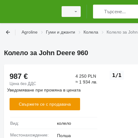
Agroline
Гуми и джанти
Колела
Колело за John
Колело за John Deere 960
987 €
1/1
4 250 PLN
≈ 1 934 лв.
Цена без ДДС
Уведомяване при промяна в цената
Свържете се с продавача
Вид:
колело
Местонахождение:
Полша