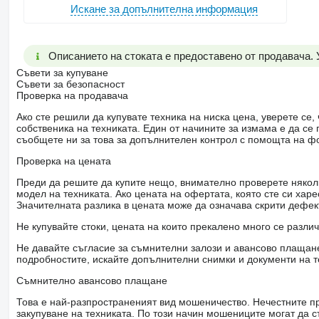
Искане за допълнителна информация
Описанието на стоката е предоставено от продавача.
Съвети за купуване
Съвети за безопасност
Проверка на продавача
Ако сте решили да купувате техника на ниска цена, уверете с
собственика на техниката. Един от начините за измама е да с
съобщете ни за това за допълнителен контрол с помощта на ф
Проверка на цената
Преди да решите да купите нещо, внимателно проверете няколк
модел на техниката. Ако цената на офертата, която сте си хар
Значителната разлика в цената може да означава скрити дефе
Не купувайте стоки, цената на които прекалено много се разли
Не давайте съгласие за съмнителни залози и авансово плащане 
подробностите, искайте допълнителни снимки и документи на т
Съмнително авансово плащане
Това е най-разпространеният вид мошеничество. Нечестните пр
закупуване на техниката. По този начин мошениците могат да с