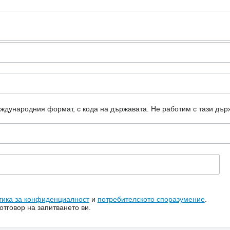
еждународния формат, с кода на държавата.
Не работим с тази дър
тика за конфиденциалност
и
потребителското споразумение
.
тговор на запитването ви.