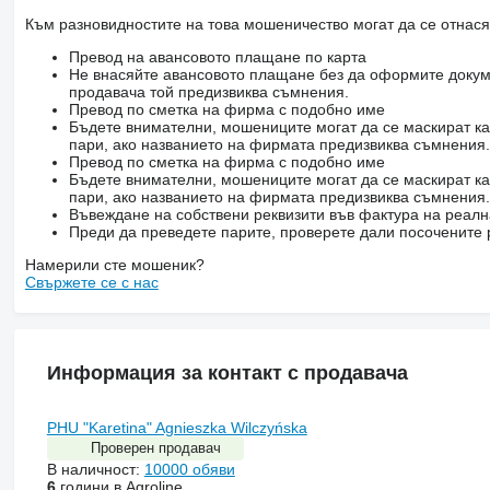
Към разновидностите на това мошеничество могат да се отнася
Превод на авансовото плащане по карта
Не внасяйте авансовото плащане без да оформите докум
продавача той предизвиква съмнения.
Превод по сметка на фирма с подобно име
Бъдете внимателни, мошениците могат да се маскират ка
пари, ако названието на фирмата предизвиква съмнения.
Превод по сметка на фирма с подобно име
Бъдете внимателни, мошениците могат да се маскират ка
пари, ако названието на фирмата предизвиква съмнения.
Въвеждане на собствени реквизити във фактура на реал
Преди да преведете парите, проверете дали посочените 
Намерили сте мошеник?
Свържете се с нас
Информация за контакт с продавача
PHU "Karetina" Agnieszka Wilczyńska
Проверен продавач
В наличност:
10000 обяви
6
години в Agroline