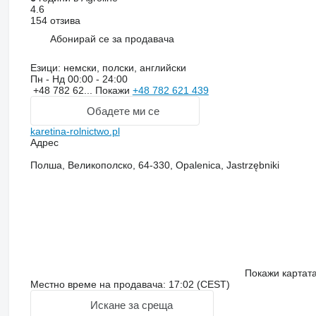
4.6
154 отзива
Абонирай се за продавача
Езици:
немски, полски, английски
Пн - Нд
00:00 - 24:00
+48 782 62...
Покажи
+48 782 621 439
Обадете ми се
karetina-rolnictwo.pl
Адрес
Полша, Великополско, 64-330, Opalenica, Jastrzębniki
Покажи картат
Местно време на продавача: 17:02 (CEST)
Искане за среща