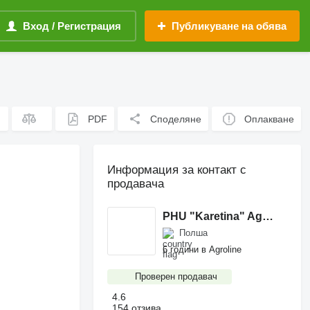
Вход / Регистрация
Публикуване на обява
PDF
Споделяне
Оплакване
Информация за контакт с
продавача
PHU "Karetina" Agnieszka Wilczyńska
Полша
6 години в Agroline
Проверен продавач
4.6
154 отзива