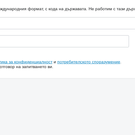
еждународния формат, с кода на държавата.
Не работим с тази дър
тика за конфиденциалност
и
потребителското споразумение
.
тговор на запитването ви.