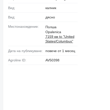
Вид:
калник
Вид:
дясно
Местонахождение:
Полша
Opalenica
7159 км to "United
States/Columbus"
Дата на публикуване:
повече от 1 месец
Agroline ID:
AV50398