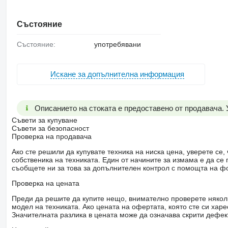
Състояние
Състояние:
употребявани
Искане за допълнителна информация
Описанието на стоката е предоставено от продавача.
Съвети за купуване
Съвети за безопасност
Проверка на продавача
Ако сте решили да купувате техника на ниска цена, уверете с
собственика на техниката. Един от начините за измама е да с
съобщете ни за това за допълнителен контрол с помощта на ф
Проверка на цената
Преди да решите да купите нещо, внимателно проверете няколк
модел на техниката. Ако цената на офертата, която сте си хар
Значителната разлика в цената може да означава скрити дефе