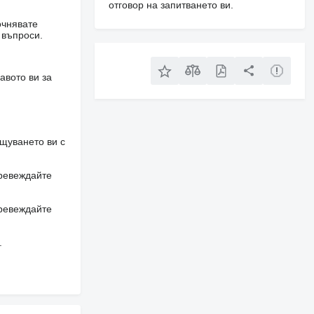
отговор на запитването ви.
очнявате
 въпроси.
авото ви за
щуването ви с
превеждайте
превеждайте
.