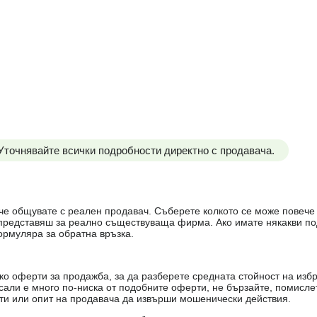
 Уточнявайте всички подробности директно с продавача.
е, че общувате с реален продавач. Съберете колкото се може повеч
е представяш за реално съществуваща фирма. Ако имате някакви п
ормуляра за обратна връзка.
о оферти за продажба, за да разберете средната стойност на избр
есали е много по-ниска от подобните оферти, не бързайте, помисле
кти или опит на продавача да извърши мошенически действия.