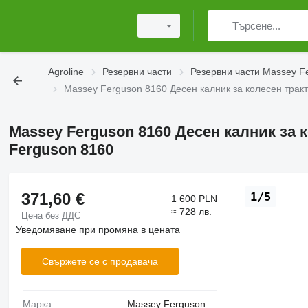
Agroline
Резервни части
Резервни части Massey F
Massey Ferguson 8160 Десен калник за колесен трак
Massey Ferguson 8160 Десен калник за 
Ferguson 8160
371,60 €
1/5
1 600 PLN
≈ 728 лв.
Цена без ДДС
Уведомяване при промяна в цената
Свържете се с продавача
Марка:
Massey Ferguson