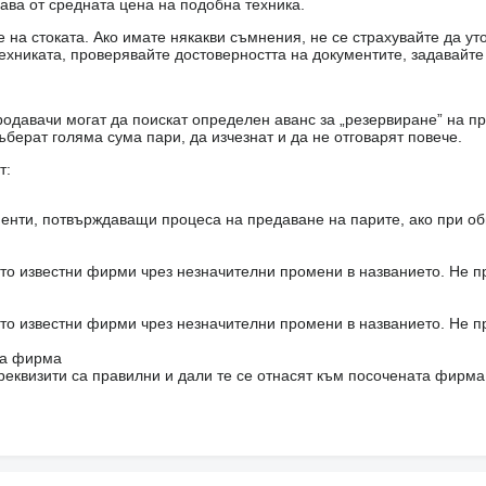
чава от средната цена на подобна техника.
на стоката. Ако имате някакви съмнения, не се страхувайте да ут
ехниката, проверявайте достоверността на документите, задавайте
одавачи могат да поискат определен аванс за „резервиране” на пр
ъберат голяма сума пари, да изчезнат и да не отговарят повече.
т:
енти, потвърждаващи процеса на предаване на парите, ако при об
то известни фирми чрез незначителни промени в названието. Не 
то известни фирми чрез незначителни промени в названието. Не 
на фирма
реквизити са правилни и дали те се отнасят към посочената фирма