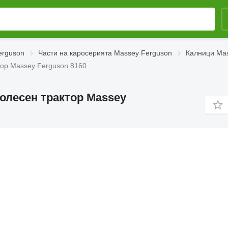
erguson
Части на каросерията Massey Ferguson
Калници Ma
тор Massey Ferguson 8160
колесен трактор Massey