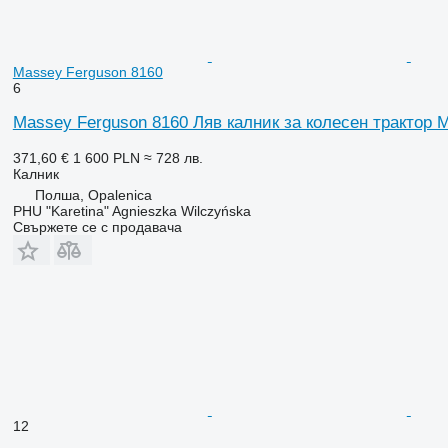
Massey Ferguson 8160
6
Massey Ferguson 8160 Ляв калник за колесен трактор 
371,60 €
1 600 PLN
≈ 728 лв.
Калник
Полша, Opalenica
PHU "Karetina" Agnieszka Wilczyńska
Свържете се с продавача
12