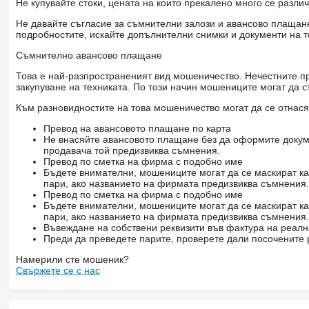
Не купувайте стоки, цената на които прекалено много се разли
Не давайте съгласие за съмнителни залози и авансово плащане 
подробностите, искайте допълнителни снимки и документи на т
Съмнително авансово плащане
Това е най-разпространеният вид мошеничество. Нечестните пр
закупуване на техниката. По този начин мошениците могат да с
Към разновидностите на това мошеничество могат да се отнася
Превод на авансовото плащане по карта
Не внасяйте авансовото плащане без да оформите докум
продавача той предизвиква съмнения.
Превод по сметка на фирма с подобно име
Бъдете внимателни, мошениците могат да се маскират ка
пари, ако названието на фирмата предизвиква съмнения.
Превод по сметка на фирма с подобно име
Бъдете внимателни, мошениците могат да се маскират ка
пари, ако названието на фирмата предизвиква съмнения.
Въвеждане на собствени реквизити във фактура на реал
Преди да преведете парите, проверете дали посочените 
Намерили сте мошеник?
Свържете се с нас