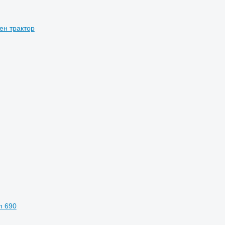
ен трактор
n 690