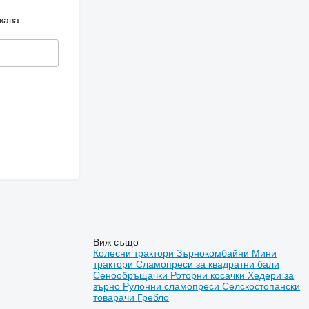
жава
Виж също
Колесни трактори
Зърнокомбайни
Мини
трактори
Сламопреси за квадратни бали
Сенообръщачки
Роторни косачки
Хедери за
зърно
Рулонни сламопреси
Селскостопански
товарачи
Гребло