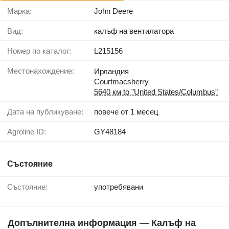
Марка:
John Deere
Вид:
калъф на вентилатора
Номер по каталог:
L215156
Местонахождение:
Ирландия
Courtmacsherry
5640 км to "United States/Columbus"
Дата на публикуване:
повече от 1 месец
Agroline ID:
GY48184
Състояние
Състояние:
употребявани
Допълнителна информация — Калъф на