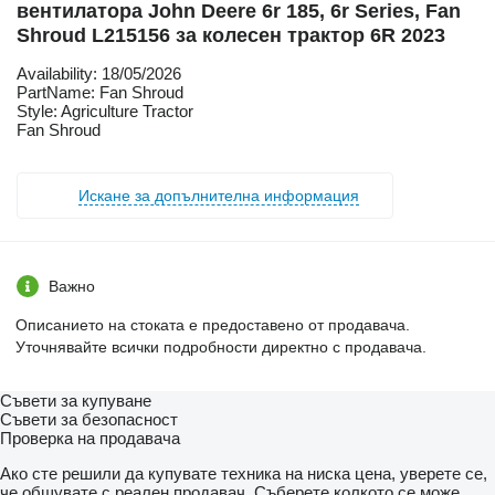
вентилатора John Deere 6r 185, 6r Series, Fan
Shroud L215156 за колесен трактор 6R 2023
Availability: 18/05/2026
PartName: Fan Shroud
Style: Agriculture Tractor
Fan Shroud
Искане за допълнителна информация
Важно
Описанието на стоката е предоставено от продавача.
Уточнявайте всички подробности директно с продавача.
Съвети за купуване
Съвети за безопасност
Проверка на продавача
Ако сте решили да купувате техника на ниска цена, уверете се,
че общувате с реален продавач. Съберете колкото се може