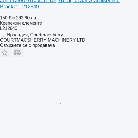
John Deere 6105r, 6110r, 6115r, 6135r Stabiliser Bar
Bracket L212849
150 €
≈ 293,90 лв.
Крепежни елементи
L212849
Ирландия, Courtmacsherry
COURTMACSHERRY MACHINERY LTD
Свържете се с продавача