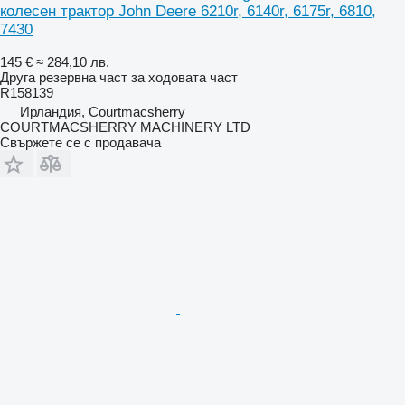
колесен трактор John Deere 6210r, 6140r, 6175r, 6810,
7430
145 €
≈ 284,10 лв.
Друга резервна част за ходовата част
R158139
Ирландия, Courtmacsherry
COURTMACSHERRY MACHINERY LTD
Свържете се с продавача