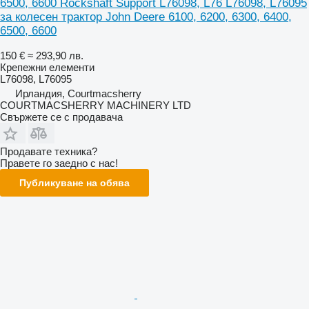
6500, 6600 Rockshaft Support L76098, L76 L76098, L76095
за колесен трактор John Deere 6100, 6200, 6300, 6400,
6500, 6600
150 €
≈ 293,90 лв.
Крепежни елементи
L76098, L76095
Ирландия, Courtmacsherry
COURTMACSHERRY MACHINERY LTD
Свържете се с продавача
Продавате техника?
Правете го заедно с нас!
Публикуване на обява