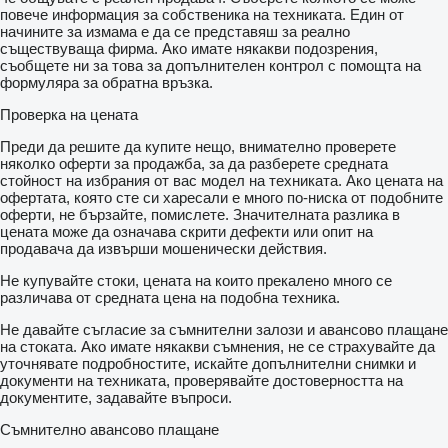
повече информация за собственика на техниката. Един от
начините за измама е да се представяш за реално
съществуваща фирма. Ако имате някакви подозрения,
съобщете ни за това за допълнителен контрол с помощта на
формуляра за обратна връзка.
Проверка на цената
Преди да решите да купите нещо, внимателно проверете
няколко оферти за продажба, за да разберете средната
стойност на избрания от вас модел на техниката. Ако цената на
офертата, която сте си харесали е много по-ниска от подобните
оферти, не бързайте, помислете. Значителната разлика в
цената може да означава скрити дефекти или опит на
продавача да извърши мошенически действия.
Не купувайте стоки, цената на които прекалено много се
различава от средната цена на подобна техника.
Не давайте съгласие за съмнителни залози и авансово плащане
на стоката. Ако имате някакви съмнения, не се страхувайте да
уточнявате подробностите, искайте допълнителни снимки и
документи на техниката, проверявайте достоверността на
документите, задавайте въпроси.
Съмнително авансово плащане