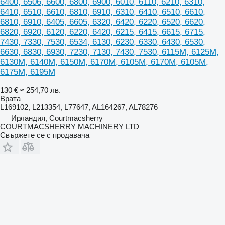
6400, 6506, 6600, 6800, 6900, 6010, 6110, 6210, 6310,
6410, 6510, 6610, 6810, 6910, 6310, 6410, 6510, 6610,
6810, 6910, 6405, 6605, 6320, 6420, 6220, 6520, 6620,
6820, 6920, 6120, 6220, 6420, 6215, 6415, 6615, 6715,
7430, 7330, 7530, 6534, 6130, 6230, 6330, 6430, 6530,
6630, 6830, 6930, 7230, 7130, 7430, 7530, 6115M, 6125M,
6130M, 6140M, 6150M, 6170M, 6105M, 6170M, 6105M,
6175M, 6195M
130 €
≈ 254,70 лв.
Врата
L169102, L213354, L77647, AL164267, AL78276
Ирландия, Courtmacsherry
COURTMACSHERRY MACHINERY LTD
Свържете се с продавача