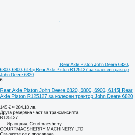
Rear Axle Piston John Deere 6820,
6800, 6900, 6145j Rear Axle Piston R125127 за колесен трактор
John Deere 6820
6
Rear Axle Piston John Deere 6820, 6800, 6900, 6145j Rear
Axle Piston R125127 за колесен трактор John Deere 6820
145 €
≈ 284,10 лв.
Друга резервна част за трансмисията
R125127
Ирландия, Courtmacsherry
COURTMACSHERRY MACHINERY LTD
Свържете се с продавача