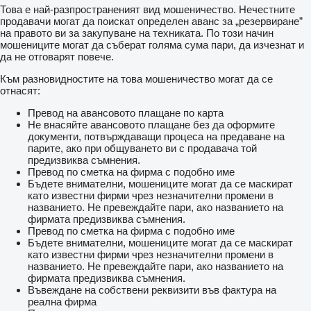
Това е най-разпространеният вид мошеничество. Нечестните
продавачи могат да поискат определен аванс за „резервиране”
на правото ви за закупуване на техниката. По този начин
мошениците могат да съберат голяма сума пари, да изчезнат и
да не отговарят повече.
Към разновидностите на това мошеничество могат да се
отнасят:
Превод на авансовото плащане по карта
Не внасяйте авансовото плащане без да оформите
документи, потвърждаващи процеса на предаване на
парите, ако при общуването ви с продавача той
предизвиква съмнения.
Превод по сметка на фирма с подобно име
Бъдете внимателни, мошениците могат да се маскират
като известни фирми чрез незначителни промени в
названието. Не превеждайте пари, ако названието на
фирмата предизвиква съмнения.
Превод по сметка на фирма с подобно име
Бъдете внимателни, мошениците могат да се маскират
като известни фирми чрез незначителни промени в
названието. Не превеждайте пари, ако названието на
фирмата предизвиква съмнения.
Въвеждане на собствени реквизити във фактура на
реална фирма