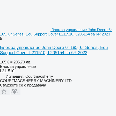
блок за управление John Deere 6r
185, 6r Series, Ecu Support Cover L211510, L205154 за 6R 2023
5
Блок за управление John Deere 6r 185, 6r Series, Ecu
Support Cover L211510, L205154 за 6R 2023
105 €
≈ 205,70 лв.
Блок за управление
L211510
Ирландия, Courtmacsherry
COURTMACSHERRY MACHINERY LTD
Свържете се с продавача