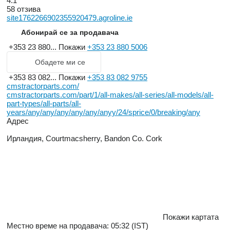
4.1
58 отзива
site1762266902355920479.agroline.ie
Абонирай се за продавача
+353 23 880...
Покажи
+353 23 880 5006
Обадете ми се
+353 83 082...
Покажи
+353 83 082 9755
cmstractorparts.com/
cmstractorparts.com/part/1/all-makes/all-series/all-models/all-
part-types/all-parts/all-
years/any/any/any/any/any/anyy/24/sprice/0/breaking/any
Адрес
Ирландия, Courtmacsherry, Bandon Co. Cork
Покажи картата
Местно време на продавача: 05:32 (IST)