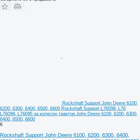
Rockshaft Support John Deere 6100,
6200, 6300, 6400, 6500, 6600 Rockshaft Support L76098, L76
L76098, L76095 за колесен трактор John Deere 6100, 6200, 6300,
6400, 6500, 6600
6
Rockshaft Support John Deere 6100, 6200, 6300, 6400,