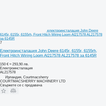
електроинсталация John Deere
6145r, 6155r, 6155rh, Front Hitch Wiring Loom Al217578 AL217578
за 6145R
7
Електроинсталация John Deere 6145r, 6155r, 6155rh,
Front Hitch Wiring Loom Al217578 AL217578 за 6145R
150 €
≈ 293,90 лв.
Електроинсталация
AL217578
Ирландия, Courtmacsherry
COURTMACSHERRY MACHINERY LTD
Свържете се с продавача