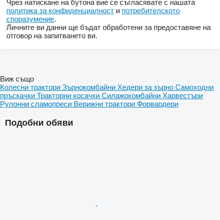
Чрез натискане на бутона вие се съгласявате с нашата
политика за конфиденциалност
и
потребителското
споразумение
.
Личните ви данни ще бъдат обработени за предоставяне на
отговор на запитването ви.
Виж също
Колесни трактори
Зърнокомбайни
Хедери за зърно
Самоходни
пръскачки
Тракторни косачки
Силажокомбайни
Харвестъри
Рулонни сламопреси
Верижни трактори
Форвардери
Подобни обяви