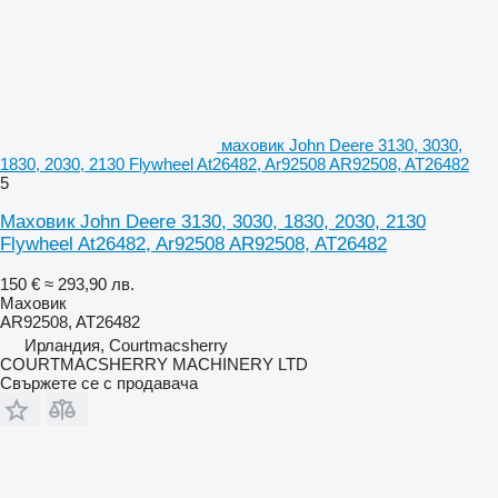
маховик John Deere 3130, 3030,
1830, 2030, 2130 Flywheel At26482, Ar92508 AR92508, AT26482
5
Маховик John Deere 3130, 3030, 1830, 2030, 2130
Flywheel At26482, Ar92508 AR92508, AT26482
150 €
≈ 293,90 лв.
Маховик
AR92508, AT26482
Ирландия, Courtmacsherry
COURTMACSHERRY MACHINERY LTD
Свържете се с продавача