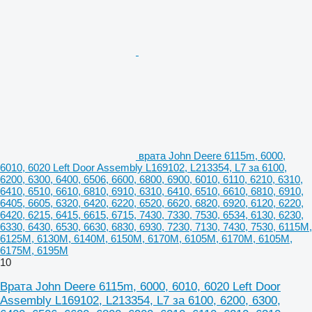
врата John Deere 6115m, 6000,
6010, 6020 Left Door Assembly L169102, L213354, L7 за 6100,
6200, 6300, 6400, 6506, 6600, 6800, 6900, 6010, 6110, 6210, 6310,
6410, 6510, 6610, 6810, 6910, 6310, 6410, 6510, 6610, 6810, 6910,
6405, 6605, 6320, 6420, 6220, 6520, 6620, 6820, 6920, 6120, 6220,
6420, 6215, 6415, 6615, 6715, 7430, 7330, 7530, 6534, 6130, 6230,
6330, 6430, 6530, 6630, 6830, 6930, 7230, 7130, 7430, 7530, 6115M,
6125M, 6130M, 6140M, 6150M, 6170M, 6105M, 6170M, 6105M,
6175M, 6195M
10
Врата John Deere 6115m, 6000, 6010, 6020 Left Door
Assembly L169102, L213354, L7 за 6100, 6200, 6300,