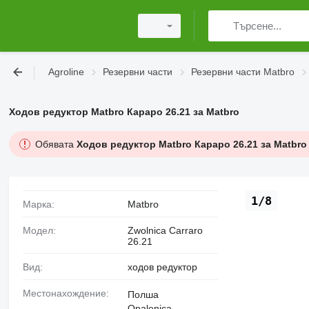
Agroline
Резервни части
Резервни части Matbro
Ходов редуктор Matbro Караро 26.21 за Matbro
Обявата
Ходов редуктор Matbro Караро 26.21 за Matbro
1/8
Марка:
Matbro
Модел:
Zwolnica Carraro
26.21
Вид:
ходов редуктор
Местонахождение:
Полша
Opalenica