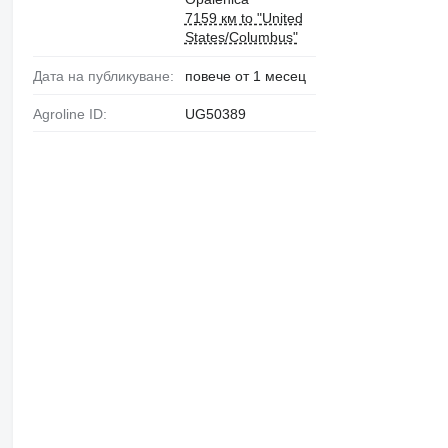
7159 км to "United
States/Columbus"
Дата на публикуване:
повече от 1 месец
Agroline ID:
UG50389