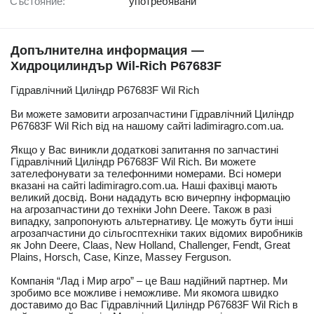
Състояние:
употребявани
Допълнителна информация —
Хидроцилиндър Wil-Rich P67683F
Гідравлічний Циліндр P67683F Wil Rich
Ви можете замовити агрозапчастини Гідравлічний Циліндр
P67683F Wil Rich від на нашому сайті ladimiragro.com.ua.
Якщо у Вас виникли додаткові запитання по запчастині
Гідравлічний Циліндр P67683F Wil Rich. Ви можете
зателефонувати за телефонними номерами. Всі номери
вказані на сайті ladimiragro.com.ua. Наші фахівці мають
великий досвід. Вони нададуть всю вичерпну інформацію
на агрозапчастини до техніки John Deere. Також в разі
випадку, запропонують альтернативу. Це можуть бути інші
агрозапчастини до сільгосптехніки таких відомих виробників
як John Deere, Claas, New Holland, Challenger, Fendt, Great
Plains, Horsch, Case, Kinze, Massey Ferguson.
Компанія “Лад і Мир агро” – це Ваш надійний партнер. Ми
зробимо все можливе і неможливе. Ми якомога швидко
доставимо до Вас Гідравлічний Циліндр P67683F Wil Rich в