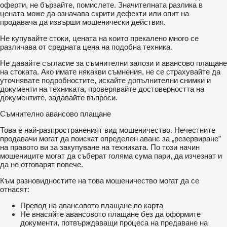
оферти, не бързайте, помислете. Значителната разлика в
цената може да означава скрити дефекти или опит на
продавача да извърши мошенически действия.
Не купувайте стоки, цената на които прекалено много се
различава от средната цена на подобна техника.
Не давайте съгласие за съмнителни залози и авансово плащане
на стоката. Ако имате някакви съмнения, не се страхувайте да
уточнявате подробностите, искайте допълнителни снимки и
документи на техниката, проверявайте достоверността на
документите, задавайте въпроси.
Съмнително авансово плащане
Това е най-разпространеният вид мошеничество. Нечестните
продавачи могат да поискат определен аванс за „резервиране”
на правото ви за закупуване на техниката. По този начин
мошениците могат да съберат голяма сума пари, да изчезнат и
да не отговарят повече.
Към разновидностите на това мошеничество могат да се
отнасят:
Превод на авансовото плащане по карта
Не внасяйте авансовото плащане без да оформите
документи, потвърждаващи процеса на предаване на