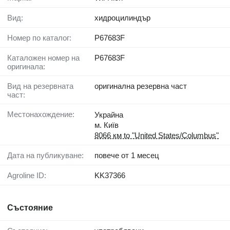
Вид:
хидроцилиндър
Номер по каталог:
P67683F
Каталожен номер на
P67683F
оригинала:
Вид на резервната
оригинална резервна част
част:
Местонахождение:
Украйна
м. Київ
8066 км to "United States/Columbus"
Дата на публикуване:
повече от 1 месец
Agroline ID:
KK37366
Състояние