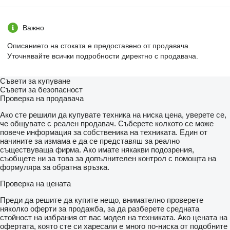
Важно
Описанието на стоката е предоставено от продавача.
Уточнявайте всички подробности директно с продавача.
Съвети за купуване
Съвети за безопасност
Проверка на продавача
Ако сте решили да купувате техника на ниска цена, уверете се,
че общувате с реален продавач. Съберете колкото се може
повече информация за собственика на техниката. Един от
начините за измама е да се представяш за реално
съществуваща фирма. Ако имате някакви подозрения,
съобщете ни за това за допълнителен контрол с помощта на
формуляра за обратна връзка.
Проверка на цената
Преди да решите да купите нещо, внимателно проверете
няколко оферти за продажба, за да разберете средната
стойност на избрания от вас модел на техниката. Ако цената на
офертата, която сте си харесали е много по-ниска от подобните