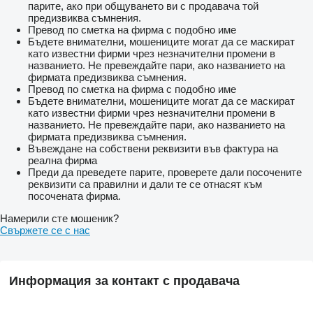
парите, ако при общуването ви с продавача той
предизвиква съмнения.
Превод по сметка на фирма с подобно име
Бъдете внимателни, мошениците могат да се маскират
като известни фирми чрез незначителни промени в
названието. Не превеждайте пари, ако названието на
фирмата предизвиква съмнения.
Превод по сметка на фирма с подобно име
Бъдете внимателни, мошениците могат да се маскират
като известни фирми чрез незначителни промени в
названието. Не превеждайте пари, ако названието на
фирмата предизвиква съмнения.
Въвеждане на собствени реквизити във фактура на
реална фирма
Преди да преведете парите, проверете дали посочените
реквизити са правилни и дали те се отнасят към
посочената фирма.
Намерили сте мошеник?
Свържете се с нас
Информация за контакт с продавача