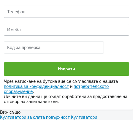
Чрез натискане на бутона вие се съгласявате с нашата
политика за конфиденциалност
и
потребителското
споразумение
.
Личните ви данни ще бъдат обработени за предоставяне на
отговор на запитването ви.
Виж също
Култиватори за слята повърхност
Култиватори