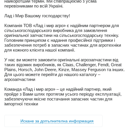
найкоротший термін. Ми співпрацюємо з усіма
перевізниками по всій Україні.
Лад і Мир Вашому господарству!
Компанія ТОВ «Лад і мир агро» є надійним партнером для
сільськогосподарського виробника для замовлення
оригінальної запчастини на сільськогосподарську техніку.
Головним принципом є надання професійної підтримки і
забезпечення потреб в запасних частинах для агротехніки
для кожного клієнта нашої компанії.
У нас ви можете замовити оригінальні агрозапчастини від
таких відомих виробників, як Claas, Challenger, Fendt, Great
Plains, Horsch, John Deere, Kinze, Massey Ferguson та інших.
Для цього можете перейти до нашого каталогу –
агрозапчастини
Команда «Лад і мир агро» – це надійний партнер, який
пройде з Вами шлях протягом усього періоду експлуатації,
забезпечуючи якісне постачання запасних частин для
імпортної техніки
Искане за допълнителна информация