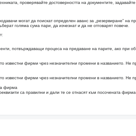
ехниката, проверявайте достоверността на документите, задавайте
одавачи могат да поискат определен аванс за „резервиране” на пр
ъберат голяма сума пари, да изчезнат и да не отговарят повече.
т:
енти, потвърждаващи процеса на предаване на парите, ако при об
то известни фирми чрез незначителни промени в названието. Не 
то известни фирми чрез незначителни промени в названието. Не 
на фирма
реквизити са правилни и дали те се отнасят към посочената фирма