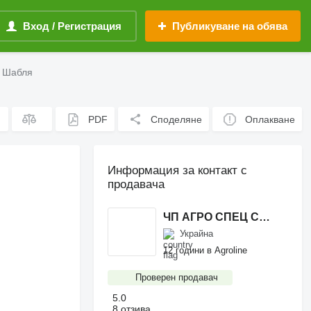
Вход / Регистрация
Публикуване на обява
e Шабля
PDF
Споделяне
Оплакване
Информация за контакт с
продавача
ЧП АГРО СПЕЦ СЕРВІС
Украйна
12 години в Agroline
Проверен продавач
5.0
8 отзива