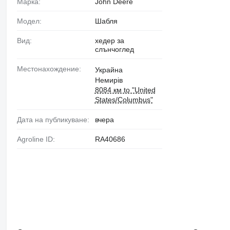
Марка:
John Deere
Модел:
Шабля
Вид:
хедер за
слънчоглед
Местонахождение:
Украйна
Немирів
8084 км to "United
States/Columbus"
Дата на публикуване:
вчера
Agroline ID:
RA40686