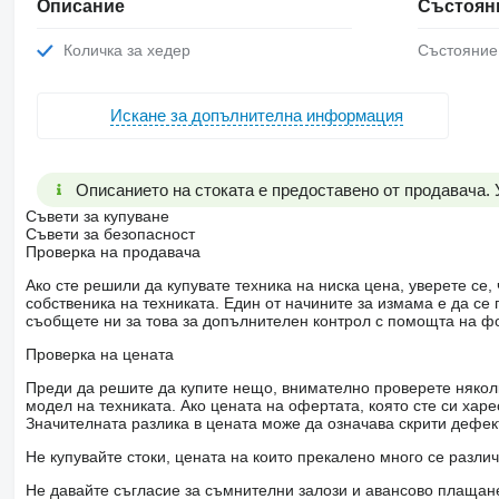
Описание
Състоян
Количка за хедер
Състояние
Искане за допълнителна информация
Описанието на стоката е предоставено от продавача.
Съвети за купуване
Съвети за безопасност
Проверка на продавача
Ако сте решили да купувате техника на ниска цена, уверете с
собственика на техниката. Един от начините за измама е да с
съобщете ни за това за допълнителен контрол с помощта на ф
Проверка на цената
Преди да решите да купите нещо, внимателно проверете няколк
модел на техниката. Ако цената на офертата, която сте си хар
Значителната разлика в цената може да означава скрити дефе
Не купувайте стоки, цената на които прекалено много се разли
Не давайте съгласие за съмнителни залози и авансово плащане 