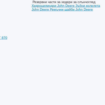
Резервни части за хедери за слънчоглед
Хидроцилиндри John Deere
Зъбни колелета
John Deere
Ремъчни шайби John Deere
T 870