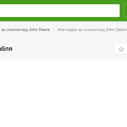
 за слънчоглед John Deere
Нов хедер за слънчоглед John Deer
абля