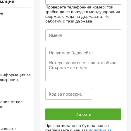
мация
Проверете телефонния номер: той
трябва да се въведе в международния
ен
формат, с кода на държавата.
Не
работим с тази държава
е информация за
одозрения,
ания от вас
те.
Чрез натискане на бутона вие се
очнявате
съгласявате с нашата
политика за