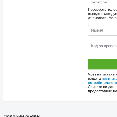
Проверете телеф
въведе в междун
държавата.
Не р
Чрез натискане 
нашата
политик
потребителскот
Личните ви данн
предоставяне на
Подобни обяви