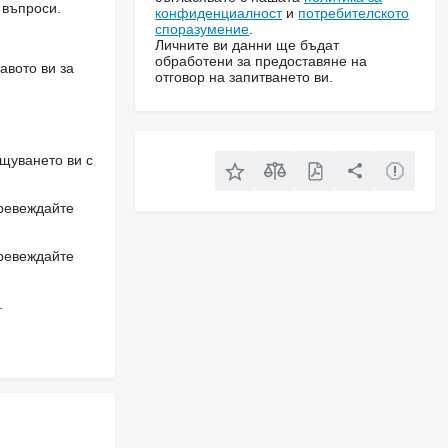
 въпроси.
конфиденциалност
и
потребителското
споразумение
.
Личните ви данни ще бъдат
обработени за предоставяне на
авото ви за
отговор на запитването ви.
щуването ви с
превеждайте
превеждайте
.