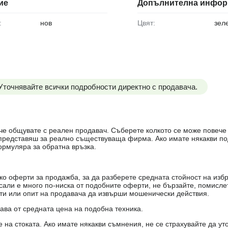
ие
Допълнителна инфор
:
нов
Цвят:
зел
 Уточнявайте всички подробности директно с продавача.
е, че общувате с реален продавач. Съберете колкото се може повеч
е представяш за реално съществуваща фирма. Ако имате някакви п
ормуляра за обратна връзка.
о оферти за продажба, за да разберете средната стойност на избр
есали е много по-ниска от подобните оферти, не бързайте, помисле
кти или опит на продавача да извърши мошенически действия.
чава от средната цена на подобна техника.
на стоката. Ако имате някакви съмнения, не се страхувайте да ут