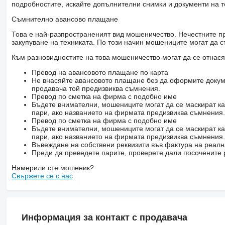
подробностите, искайте допълнителни снимки и документи на т
Съмнително авансово плащане
Това е най-разпространеният вид мошеничество. Нечестните пр
закупуване на техниката. По този начин мошениците могат да с
Към разновидностите на това мошеничество могат да се отнася
Превод на авансовото плащане по карта
Не внасяйте авансовото плащане без да оформите докум
продавача той предизвиква съмнения.
Превод по сметка на фирма с подобно име
Бъдете внимателни, мошениците могат да се маскират ка
пари, ако названието на фирмата предизвиква съмнения.
Превод по сметка на фирма с подобно име
Бъдете внимателни, мошениците могат да се маскират ка
пари, ако названието на фирмата предизвиква съмнения.
Въвеждане на собствени реквизити във фактура на реал
Преди да преведете парите, проверете дали посочените 
Намерили сте мошеник?
Свържете се с нас
Информация за контакт с продавача