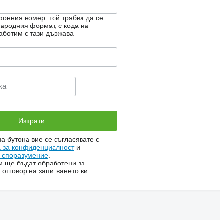
онния номер: той трябва да се
ародния формат, с кода на
аботим с тази държава
на бутона вие се съгласявате с
а за конфиденциалност
и
о споразумение
.
и ще бъдат обработени за
 отговор на запитването ви.