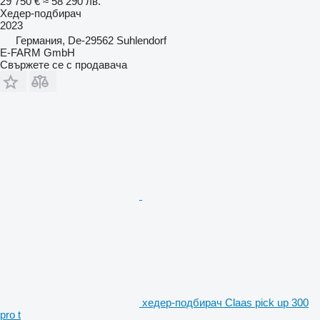
29 750 €
≈ 58 290 лв.
Хедер-подбирач
2023
Германия, De-29562 Suhlendorf
E-FARM GmbH
Свържете се с продавача
хедер-подбирач Claas pick up 300
pro t