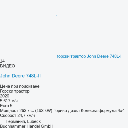
горски трактор John Deere 748L-II
14
ВИДЕО
John Deere 748L-II
Цена при поискване
Горски трактор
2020
5 617 м/ч
Euro 5
Мощност
263 к.с. (193 kW)
Гориво
дизел
Колесна формула
4x4
Скорост
24,7 км/ч
Германия, Lübeck
Buchhammer Handel GmbH