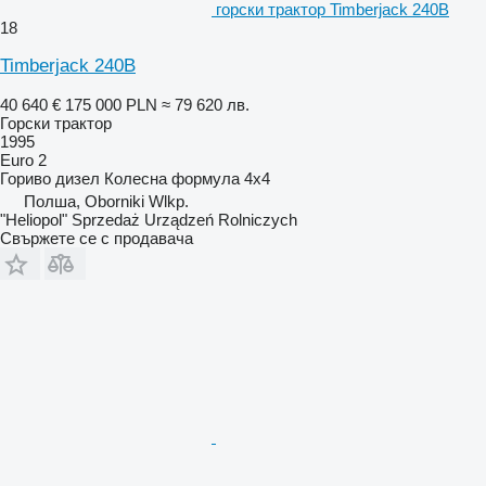
горски трактор Timberjack 240B
18
Timberjack 240B
40 640 €
175 000 PLN
≈ 79 620 лв.
Горски трактор
1995
Euro 2
Гориво
дизел
Колесна формула
4x4
Полша, Oborniki Wlkp.
"Heliopol" Sprzedaż Urządzeń Rolniczych
Свържете се с продавача