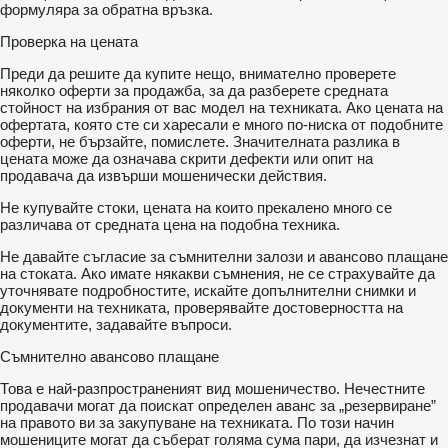
формуляра за обратна връзка.
Проверка на цената
Преди да решите да купите нещо, внимателно проверете
няколко оферти за продажба, за да разберете средната
стойност на избрания от вас модел на техниката. Ако цената на
офертата, която сте си харесали е много по-ниска от подобните
оферти, не бързайте, помислете. Значителната разлика в
цената може да означава скрити дефекти или опит на
продавача да извърши мошенически действия.
Не купувайте стоки, цената на които прекалено много се
различава от средната цена на подобна техника.
Не давайте съгласие за съмнителни залози и авансово плащане
на стоката. Ако имате някакви съмнения, не се страхувайте да
уточнявате подробностите, искайте допълнителни снимки и
документи на техниката, проверявайте достоверността на
документите, задавайте въпроси.
Съмнително авансово плащане
Това е най-разпространеният вид мошеничество. Нечестните
продавачи могат да поискат определен аванс за „резервиране”
на правото ви за закупуване на техниката. По този начин
мошениците могат да съберат голяма сума пари, да изчезнат и