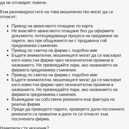
да не отговарят повече.
Към разновидностите на това мошеничество могат да се
отнасят:
Превод на авансовото плащане по карта
Не внасяйте авансовото плащане без да оформите
документи, потвърждаващи процеса на предаване на
парите, ако при общуването ви с продавача той
предизвиква съмнения.
Превод по сметка на фирма с подобно име
Бъдете внимателни, мошениците могат да се маскират
като известни фирми чрез незначителни промени в
названието. Не превеждайте пари, ако названието на
фирмата предизвиква съмнения.
Превод по сметка на фирма с подобно име
Бъдете внимателни, мошениците могат да се маскират
като известни фирми чрез незначителни промени в
названието. Не превеждайте пари, ако названието на
фирмата предизвиква съмнения.
Въвеждане на собствени реквизити във фактура на
реална фирма
Преди да преведете парите, проверете дали посочените
реквизити са правилни и дали те се отнасят към
посочената фирма.
Намерили сте мошеник?