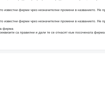
то известни фирми чрез незначителни промени в названието. Не 
то известни фирми чрез незначителни промени в названието. Не 
на фирма
реквизити са правилни и дали те се отнасят към посочената фирма