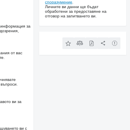
споразумение
.
Личните ви данни ще бъдат
обработени за предоставяне на
отговор на запитването ви.
е информация за
одозрения,
ания от вас
те.
очнявате
 въпроси.
авото ви за
щуването ви с