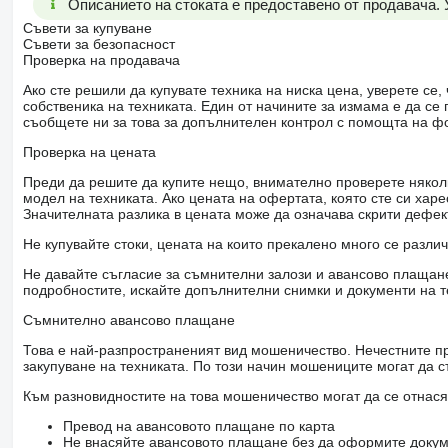
Описанието на стоката е предоставено от продавача.
Съвети за купуване
Съвети за безопасност
Проверка на продавача
Ако сте решили да купувате техника на ниска цена, уверете с
собственика на техниката. Един от начините за измама е да с
съобщете ни за това за допълнителен контрол с помощта на ф
Проверка на цената
Преди да решите да купите нещо, внимателно проверете няколк
модел на техниката. Ако цената на офертата, която сте си хар
Значителната разлика в цената може да означава скрити дефе
Не купувайте стоки, цената на които прекалено много се разли
Не давайте съгласие за съмнителни залози и авансово плащане 
подробностите, искайте допълнителни снимки и документи на т
Съмнително авансово плащане
Това е най-разпространеният вид мошеничество. Нечестните пр
закупуване на техниката. По този начин мошениците могат да с
Към разновидностите на това мошеничество могат да се отнася
Превод на авансовото плащане по карта
Не внасяйте авансовото плащане без да оформите докум