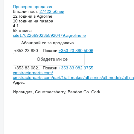
Проверен продавач
В наличност:
27422 обяви
12
години в Agroline
10
години на пазара
4.1
58 отзива
site1762266902355920479.agroline.ie
Абонирай се за продавача
+353 23 880...
Покажи
+353 23 880 5006
Обадете ми се
+353 83 082...
Покажи
+353 83 082 9755
cmstractorparts.com/
cmstractorparts.com/part/1/all-makes/all-series/all-models/all-p
Адрес
Ирландия, Courtmacsherry, Bandon Co. Cork