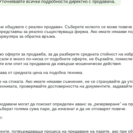
 Уточнявайте всички подробности директно с продавача.
е, че общувате с реален продавач. Съберете колкото се може повеч
е представяш за реално съществуваща фирма. Ако имате някакви п
ормуляра за обратна връзка.
о оферти за продажба, за да разберете средната стойност на избр
есали е много по-ниска от подобните оферти, не бързайте, помисле
кти или опит на продавача да извърши мошенически действия.
чава от средната цена на подобна техника.
на стоката. Ако имате някакви съмнения, не се страхувайте да ут
ехниката, проверявайте достоверността на документите, задавайте
одавачи могат да поискат определен аванс за „резервиране” на пр
ъберат голяма сума пари, да изчезнат и да не отговарят повече.
т:
енти, потвърждаващи процеса на предаване на парите, ако при об