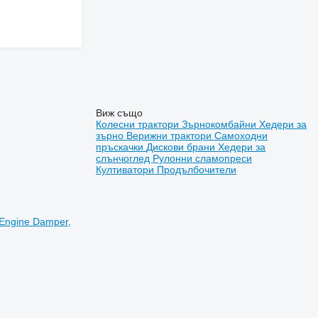
Виж също
Колесни трактори
Зърнокомбайни
Хедери за
зърно
Верижни трактори
Самоходни
пръскачки
Дискови брани
Хедери за
слънчоглед
Рулонни сламопреси
Култиватори
Продълбочители
Engine Damper,