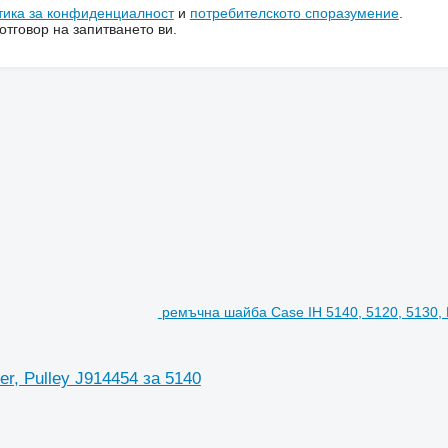
тика за конфиденциалност
и
потребителското споразумение
.
тговор на запитването ви.
ремъчна шайба Case IH 5140, 5120, 5130, 
r, Pulley J914454 за 5140