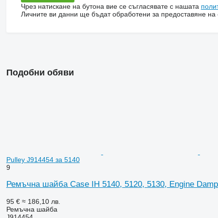
Чрез натискане на бутона вие се съгласявате с нашата
поли
Личните ви данни ще бъдат обработени за предоставяне на о
Подобни обяви
Pulley J914454 за 5140
9
Ремъчна шайба Case IH 5140, 5120, 5130, Engine Dampe
95 €
≈ 186,10 лв.
Ремъчна шайба
J914454