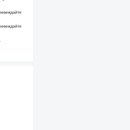
превеждайте
превеждайте
.