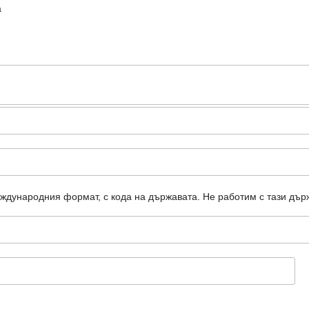
а
еждународния формат, с кода на държавата.
Не работим с тази дър