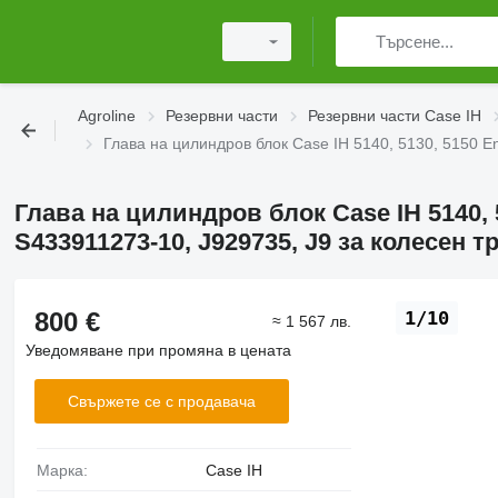
Agroline
Резервни части
Резервни части Case IH
Глава на цилиндров блок Case IH 5140, 5130, 5150 En
Глава на цилиндров блок Case IH 5140, 
S433911273-10, J929735, J9 за колесен т
800 €
1/10
≈ 1 567 лв.
Уведомяване при промяна в цената
Свържете се с продавача
Марка:
Case IH