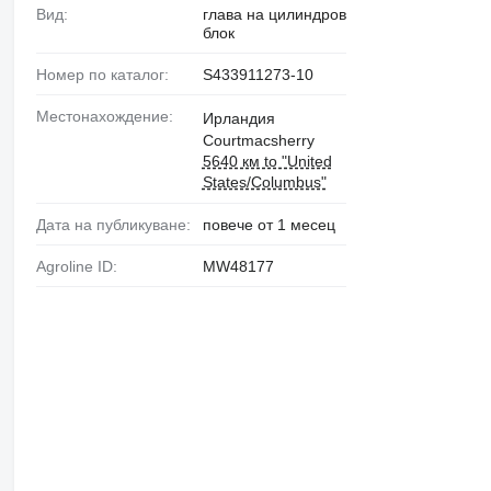
Вид:
глава на цилиндров
блок
Номер по каталог:
S433911273-10
Местонахождение:
Ирландия
Courtmacsherry
5640 км to "United
States/Columbus"
Дата на публикуване:
повече от 1 месец
Agroline ID:
MW48177