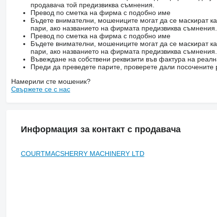
продавача той предизвиква съмнения.
Превод по сметка на фирма с подобно име
Бъдете внимателни, мошениците могат да се маскират ка
пари, ако названието на фирмата предизвиква съмнения.
Превод по сметка на фирма с подобно име
Бъдете внимателни, мошениците могат да се маскират ка
пари, ако названието на фирмата предизвиква съмнения.
Въвеждане на собствени реквизити във фактура на реал
Преди да преведете парите, проверете дали посочените 
Намерили сте мошеник?
Свържете се с нас
Информация за контакт с продавача
COURTMACSHERRY MACHINERY LTD