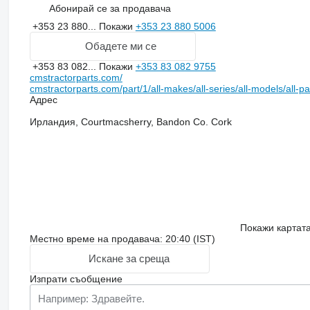
Абонирай се за продавача
+353 23 880...
Покажи
+353 23 880 5006
Обадете ми се
+353 83 082...
Покажи
+353 83 082 9755
cmstractorparts.com/
cmstractorparts.com/part/1/all-makes/all-series/all-models/all-p
Адрес
Ирландия, Courtmacsherry, Bandon Co. Cork
Покажи картат
Местно време на продавача: 20:40 (IST)
Искане за среща
Изпрати съобщение