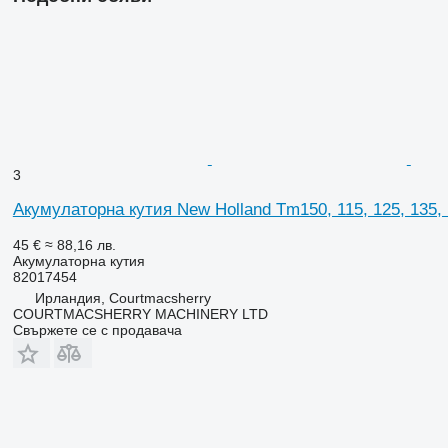
3
Акумулаторна кутия New Holland Tm150, 115, 125, 135,
45 €
≈ 88,16 лв.
Акумулаторна кутия
82017454
Ирландия, Courtmacsherry
COURTMACSHERRY MACHINERY LTD
Свържете се с продавача