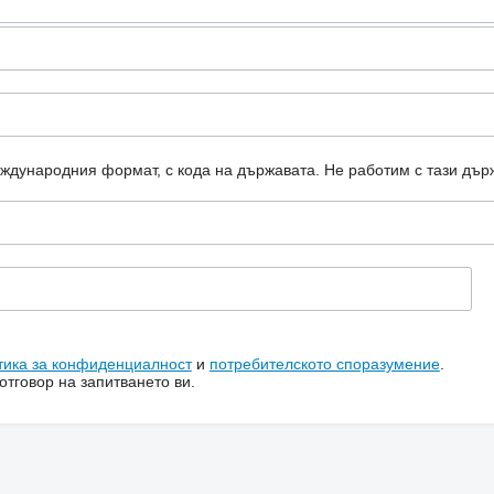
еждународния формат, с кода на държавата.
Не работим с тази дър
тика за конфиденциалност
и
потребителското споразумение
.
тговор на запитването ви.