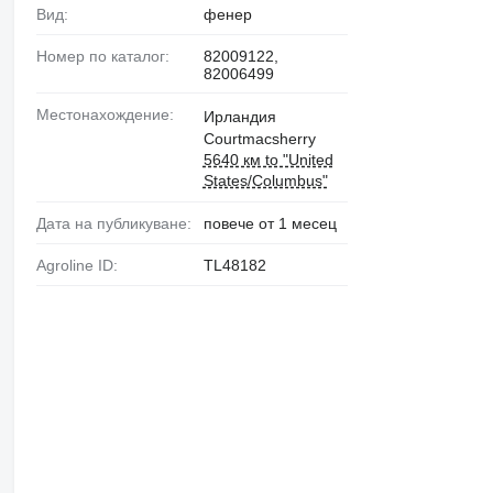
Вид:
фенер
Номер по каталог:
82009122,
82006499
Местонахождение:
Ирландия
Courtmacsherry
5640 км to "United
States/Columbus"
Дата на публикуване:
повече от 1 месец
Agroline ID:
TL48182