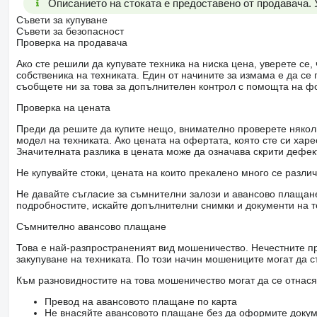
Описанието на стоката е предоставено от продавача.
Съвети за купуване
Съвети за безопасност
Проверка на продавача
Ако сте решили да купувате техника на ниска цена, уверете с
собственика на техниката. Един от начините за измама е да с
съобщете ни за това за допълнителен контрол с помощта на ф
Проверка на цената
Преди да решите да купите нещо, внимателно проверете няколк
модел на техниката. Ако цената на офертата, която сте си хар
Значителната разлика в цената може да означава скрити дефе
Не купувайте стоки, цената на които прекалено много се разли
Не давайте съгласие за съмнителни залози и авансово плащане 
подробностите, искайте допълнителни снимки и документи на т
Съмнително авансово плащане
Това е най-разпространеният вид мошеничество. Нечестните пр
закупуване на техниката. По този начин мошениците могат да с
Към разновидностите на това мошеничество могат да се отнася
Превод на авансовото плащане по карта
Не внасяйте авансовото плащане без да оформите докум