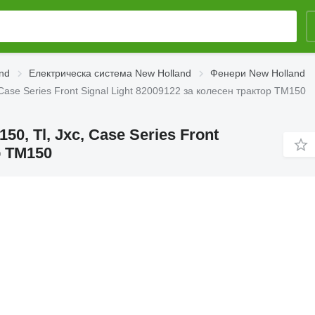
nd
Електрическа система New Holland
Фенери New Holland
Case Series Front Signal Light 82009122 за колесен трактор TM150
0, Tl, Jxc, Case Series Front
р TM150