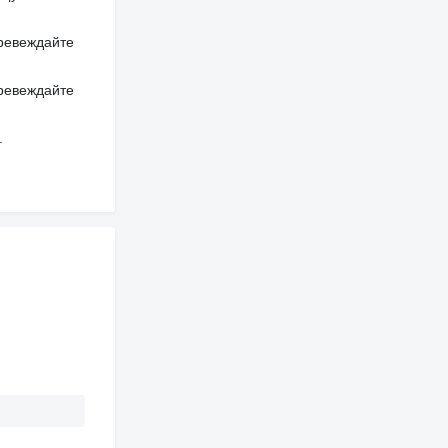
превеждайте
превеждайте
.