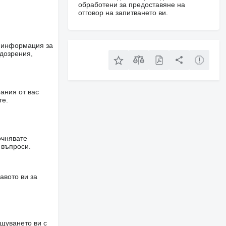
обработени за предоставяне на
отговор на запитването ви.
е информация за
одозрения,
ания от вас
те.
очнявате
 въпроси.
авото ви за
щуването ви с