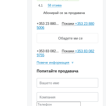
58 отзива
4.1
Абонирай се за продавача
+353 23 880...
Покажи
+353 23 880
5006
Обадете ми се
+353 83 082...
Покажи
+353 83 082
9755
Повече информация
Попитайте продавача
Искане за повече
снимки