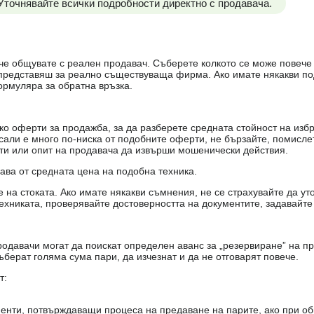
 Уточнявайте всички подробности директно с продавача.
е, че общувате с реален продавач. Съберете колкото се може повеч
е представяш за реално съществуваща фирма. Ако имате някакви п
ормуляра за обратна връзка.
о оферти за продажба, за да разберете средната стойност на избр
есали е много по-ниска от подобните оферти, не бързайте, помисле
кти или опит на продавача да извърши мошенически действия.
чава от средната цена на подобна техника.
на стоката. Ако имате някакви съмнения, не се страхувайте да ут
ехниката, проверявайте достоверността на документите, задавайте
одавачи могат да поискат определен аванс за „резервиране” на пр
ъберат голяма сума пари, да изчезнат и да не отговарят повече.
т:
енти, потвърждаващи процеса на предаване на парите, ако при об