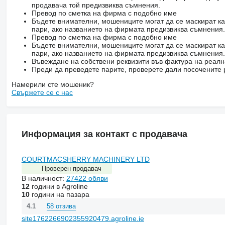
продавача той предизвиква съмнения.
Превод по сметка на фирма с подобно име
Бъдете внимателни, мошениците могат да се маскират ка
пари, ако названието на фирмата предизвиква съмнения.
Превод по сметка на фирма с подобно име
Бъдете внимателни, мошениците могат да се маскират ка
пари, ако названието на фирмата предизвиква съмнения.
Въвеждане на собствени реквизити във фактура на реал
Преди да преведете парите, проверете дали посочените 
Намерили сте мошеник?
Свържете се с нас
Информация за контакт с продавача
COURTMACSHERRY MACHINERY LTD
Проверен продавач
В наличност:
27422 обяви
12
години в Agroline
10
години на пазара
58 отзива
4.1
site1762266902355920479.agroline.ie