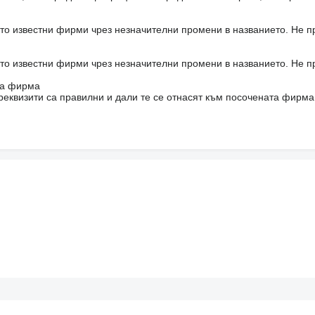
то известни фирми чрез незначителни промени в названието. Не 
то известни фирми чрез незначителни промени в названието. Не 
на фирма
реквизити са правилни и дали те се отнасят към посочената фирма