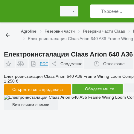
Agroline
Резервни части
Резервни части Claas
Електроинсталация Claas Arion 640 A36 Frame Wiring
Електроинсталация Claas Arion 640 A36
PDF
Споделяне
Оплакване
Електроинсталация Claas Arion 640 A36 Frame Wiring Loom Compl
1 250 €
Обадете ми се
Свържете се с продавача
Виж всички снимки