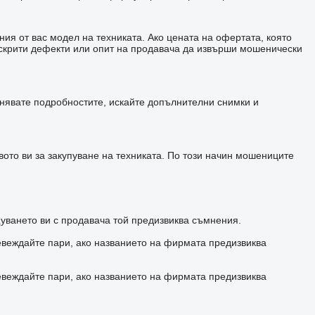
ия от вас модел на техниката. Ако цената на офертата, която
а скрити дефекти или опит на продавача да извърши мошенически
чнявате подробностите, искайте допълнителни снимки и
ото ви за закупуване на техниката. По този начин мошениците
уването ви с продавача той предизвиква съмнения.
евеждайте пари, ако названието на фирмата предизвиква
евеждайте пари, ако названието на фирмата предизвиква