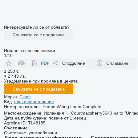
Интересувате ли се от обявата?
Свържете се с продавача
Искане за повече снимки
1/10
PDF
Споделяне
Оплакване
1 250 €
≈ 2 449 лв.
Уведомяване при промяна в цената
Свържете се с продавача
Марка:
Claas
Вид:
електроинсталация
Номер по каталог:
Frame Wiring Loom Complete
Местонахождение:
Ирландия
Courtmacsherry
5640 км to "Unite
Дата на публикуване:
повече от 1 месец
Agroline ID:
TL48185
Състояние
Състояние:
употребявани