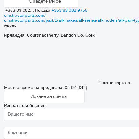
Обадете ми се
+353 83 082...
Покажи
+353 83 082 9755
cmstractorparts.com/
cmstractorparts.com/part/1/all-makes/all-series/all-models/all-part-t
Адрес
Ирландия, Courtmacsherry, Bandon Co. Cork
Покажи картата
Местно време на продавача: 05:02 (IST)
Искане за среща
Изпрати съобщение