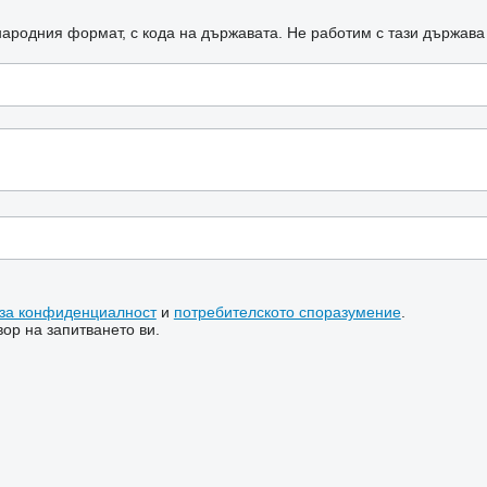
ародния формат, с кода на държавата.
Не работим с тази държава
 за конфиденциалност
и
потребителското споразумение
.
ор на запитването ви.