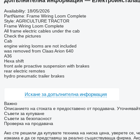
Допълнителна информация — Електроинсталация 
Availability: 18/05/2026
PartName: Frame Wiring Loom Complete
Style: AGRICULTURE TRACTOR
Frame Wiring Loom Complete
All frame electric cables under the cab
Check the pictures
Cab
engine wiring looms are not included
was removed from Claas Arion 640
A36
Hexa shift
front axle proactive suspension with brakes
rear electric remotes
hydro pneumatic trailer brakes
Искане за допълнителна информация
Важно
Описанието на стоката е предоставено от продавача. Уточнявайт
Съвети за купуване
Съвети за безопасност
Проверка на продавача
Ако сте решили да купувате техника на ниска цена, уверете се,
измама е да се представяш за реално съществуваща фирма. Ако 