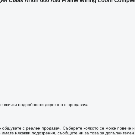
Claas Arion 640 A36 Frame Wiring Loom Complete
е всички подробности директно с продавача.
 че общувате с реален продавач. Съберете колкото се може повече 
имате някакви подозрения, съобщете ни за това за допълнителен