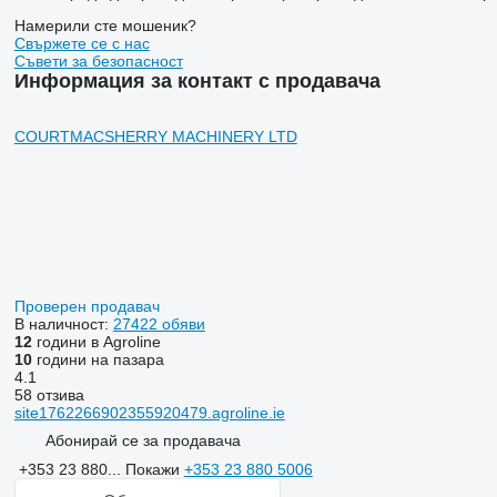
Намерили сте мошеник?
Свържете се с нас
Съвети за безопасност
Информация за контакт с продавача
COURTMACSHERRY MACHINERY LTD
Проверен продавач
В наличност:
27422 обяви
12
години в Agroline
10
години на пазара
4.1
58 отзива
site1762266902355920479.agroline.ie
Абонирай се за продавача
+353 23 880...
Покажи
+353 23 880 5006