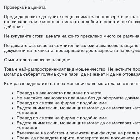
Проверка на цената
Преди да решите да купите нещо, внимателно проверете няколко 
сте си харесали е много по-ниска от подобните оферти, не бър
действия.
Не купувайте стоки, цената на които прекалено много се различа
Не давайте съгласие за съмнителни залози и авансово плащане н
документи на техниката, проверявайте достоверността на докуме
Съмнително авансово плащане
Това е най-разпространеният вид мошеничество. Нечестните прод
могат да съберат голяма сума пари, да изчезнат и да не отговаря
Към разновидностите на това мошеничество могат да се отнасят:
Превод на авансовото плащане по карта
Не внасяйте авансовото плащане без да оформите докумен
Превод по сметка на фирма с подобно име
Бъдете внимателни, мошениците могат да се маскират кат
съмнения.
Превод по сметка на фирма с подобно име
Бъдете внимателни, мошениците могат да се маскират кат
съмнения.
Въвеждане на собствени реквизити във фактура на реалн
Преди да преведете парите, проверете дали посочените ре