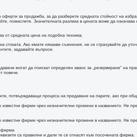
оферти за продажба, за да разберете средната стойност на избран
зайте, помислете. Значителната разлика в цената може да означав
ва от средната цена на подобна техника.
а стоката. Ако имате някакви съмнения, не се страхувайте да уто
нтите, задавайте въпроси.
авачи могат да поискат определен аванс за „резервиране” на прав
т повече.
ти, потвърждаващи процеса на предаване на парите, ако при общ
о известни фирми чрез незначителни промени в названието. Не пр
о известни фирми чрез незначителни промени в названието. Не пр
а фирма
квизити са правилни и дали те се отнасят към посочената фирма.