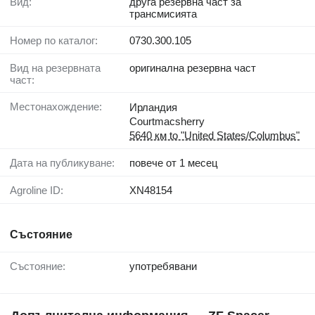
Вид:
друга резервна част за
трансмисията
Номер по каталог:
0730.300.105
Вид на резервната
оригинална резервна част
част:
Местонахождение:
Ирландия
Courtmacsherry
5640 км to "United States/Columbus"
Дата на публикуване:
повече от 1 месец
Agroline ID:
XN48154
Състояние
Състояние:
употребявани