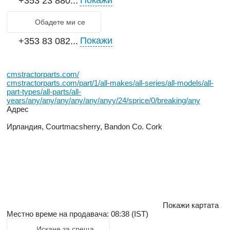
Покажи
+353 23 880...
Обадете ми се
Покажи
+353 83 082...
cmstractorparts.com/
cmstractorparts.com/part/1/all-makes/all-series/all-models/all-
part-types/all-parts/all-
years/any/any/any/any/any/anyy/24/sprice/0/breaking/any
Адрес
Ирландия, Courtmacsherry, Bandon Co. Cork
Покажи картата
Местно време на продавача: 08:38 (IST)
Искане за среща