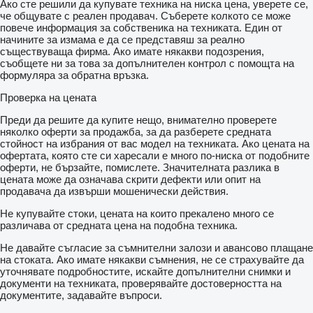
Ако сте решили да купувате техника на ниска цена, уверете се,
че общувате с реален продавач. Съберете колкото се може
повече информация за собственика на техниката. Един от
начините за измама е да се представяш за реално
съществуваща фирма. Ако имате някакви подозрения,
съобщете ни за това за допълнителен контрол с помощта на
формуляра за обратна връзка.
Проверка на цената
Преди да решите да купите нещо, внимателно проверете
няколко оферти за продажба, за да разберете средната
стойност на избрания от вас модел на техниката. Ако цената на
офертата, която сте си харесали е много по-ниска от подобните
оферти, не бързайте, помислете. Значителната разлика в
цената може да означава скрити дефекти или опит на
продавача да извърши мошенически действия.
Не купувайте стоки, цената на които прекалено много се
различава от средната цена на подобна техника.
Не давайте съгласие за съмнителни залози и авансово плащане
на стоката. Ако имате някакви съмнения, не се страхувайте да
уточнявате подробностите, искайте допълнителни снимки и
документи на техниката, проверявайте достоверността на
документите, задавайте въпроси.