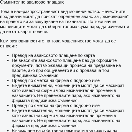
Съмнително авансово плащане
Това е най-разпространеният вид мошеничество. Нечестните
продавачи могат да поискат определен аванс за „резервиране”
на правото ви за закупуване на техниката. По този начин
мошениците могат да съберат голяма сума пари, да изчезнат и
да не отговарят повече.
Към разновидностите на това мошеничество могат да се
отнасят:
Превод на авансовото плащане по карта
Не внасяйте авансовото плащане без да оформите
документи, потвърждаващи процеса на предаване на
парите, ако при общуването ви с продавача той
предизвиква съмнения.
Превод по сметка на фирма с подобно име
Бъдете внимателни, мошениците могат да се маскират
като известни фирми чрез незначителни промени в
названието. Не превеждайте пари, ако названието на
фирмата предизвиква съмнения.
Превод по сметка на фирма с подобно име
Бъдете внимателни, мошениците могат да се маскират
като известни фирми чрез незначителни промени в
названието. Не превеждайте пари, ако названието на
фирмата предизвиква съмнения.
Въвеждане на собствени реквизити във фактура на