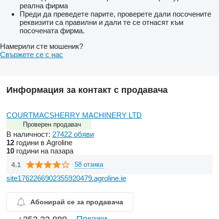
реална фирма
Преди да преведете парите, проверете дали посочените
реквизити са правилни и дали те се отнасят към
посочената фирма.
Намерили сте мошеник?
Свържете се с нас
Информация за контакт с продавача
COURTMACSHERRY MACHINERY LTD
Проверен продавач
В наличност:
27422 обяви
12
години в Agroline
10
години на пазара
4.1
58 отзива
site1762266902355920479.agroline.ie
Абонирай се за продавача