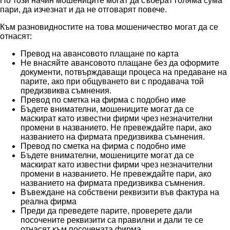
По този начин мошениците могат да съберат голяма сума
пари, да изчезнат и да не отговарят повече.
Към разновидностите на това мошеничество могат да се
отнасят:
Превод на авансовото плащане по карта
Не внасяйте авансовото плащане без да оформите
документи, потвърждаващи процеса на предаване на
парите, ако при общуването ви с продавача той
предизвиква съмнения.
Превод по сметка на фирма с подобно име
Бъдете внимателни, мошениците могат да се
маскират като известни фирми чрез незначителни
промени в названието. Не превеждайте пари, ако
названието на фирмата предизвиква съмнения.
Превод по сметка на фирма с подобно име
Бъдете внимателни, мошениците могат да се
маскират като известни фирми чрез незначителни
промени в названието. Не превеждайте пари, ако
названието на фирмата предизвиква съмнения.
Въвеждане на собствени реквизити във фактура на
реална фирма
Преди да преведете парите, проверете дали
посочените реквизити са правилни и дали те се
отнасят към посочената фирма.