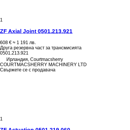
1
ZF Axial Joint 0501.213.921
608 €
≈ 1 191 лв.
Друга резервна част за трансмисията
0501.213.921
Ирландия, Courtmacsherry
COURTMACSHERRY MACHINERY LTD
Свържете се с продавача
1
ZF Actuation 0501.219.060