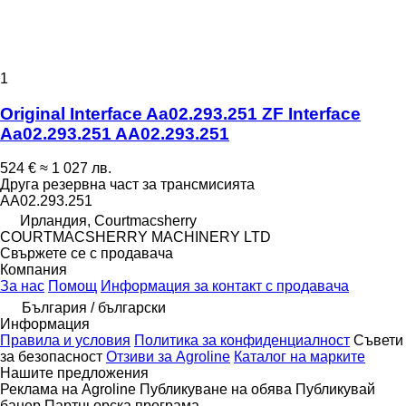
1
Original Interface Aa02.293.251 ZF Interface
Aa02.293.251 AA02.293.251
524 €
≈ 1 027 лв.
Друга резервна част за трансмисията
AA02.293.251
Ирландия, Courtmacsherry
COURTMACSHERRY MACHINERY LTD
Свържете се с продавача
Компания
За нас
Помощ
Информация за контакт с продавача
България / български
Информация
Правила и условия
Политика за конфиденциалност
Съвети
за безопасност
Отзиви за Agroline
Каталог на марките
Нашите предложения
Реклама на Agroline
Публикуване на обява
Публикувай
банер
Партньорска програма