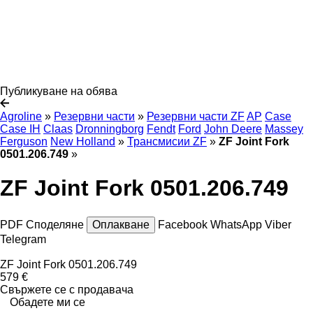
Публикуване на обява
Agroline
»
Резервни части
»
Резервни части ZF
AP
Case
Case IH
Claas
Dronningborg
Fendt
Ford
John Deere
Massey
Ferguson
New Holland
»
Трансмисии ZF
»
ZF Joint Fork
0501.206.749
»
ZF Joint Fork 0501.206.749
PDF
Споделяне
Оплакване
Facebook
WhatsApp
Viber
Telegram
ZF Joint Fork 0501.206.749
579 €
Свържете се с продавача
Обадете ми се