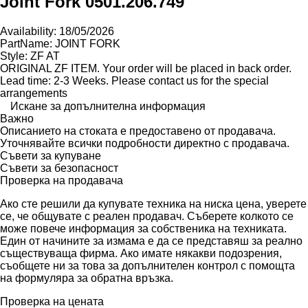
Joint Fork 0501.206.749
Availability: 18/05/2026
PartName: JOINT FORK
Style: ZF AT
ORIGINAL ZF ITEM. Your order will be placed in back order.
Lead time: 2-3 Weeks. Please contact us for the special
arrangements
Искане за допълнителна информация
Важно
Описанието на стоката е предоставено от продавача.
Уточнявайте всички подробности директно с продавача.
Съвети за купуване
Съвети за безопасност
Проверка на продавача
Ако сте решили да купувате техника на ниска цена, уверете
се, че общувате с реален продавач. Съберете колкото се
може повече информация за собственика на техниката.
Един от начините за измама е да се представяш за реално
съществуваща фирма. Ако имате някакви подозрения,
съобщете ни за това за допълнителен контрол с помощта
на формуляра за обратна връзка.
Проверка на цената