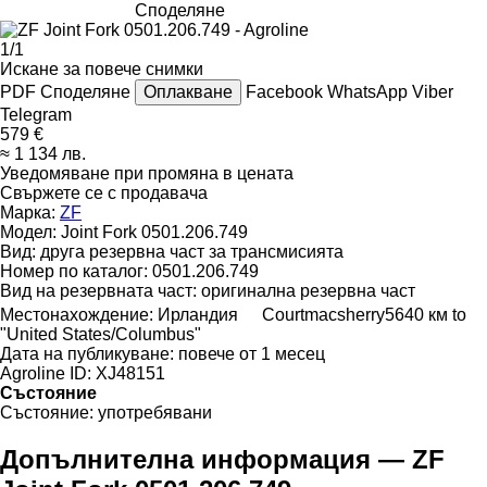
Споделяне
1/1
Искане за повече снимки
PDF
Споделяне
Оплакване
Facebook
WhatsApp
Viber
Telegram
579 €
≈ 1 134 лв.
Уведомяване при промяна в цената
Свържете се с продавача
Марка:
ZF
Модел:
Joint Fork 0501.206.749
Вид:
друга резервна част за трансмисията
Номер по каталог:
0501.206.749
Вид на резервната част:
оригинална резервна част
Местонахождение:
Ирландия
Courtmacsherry
5640 км to
"United States/Columbus"
Дата на публикуване:
повече от 1 месец
Agroline ID:
XJ48151
Състояние
Състояние:
употребявани
Допълнителна информация — ZF