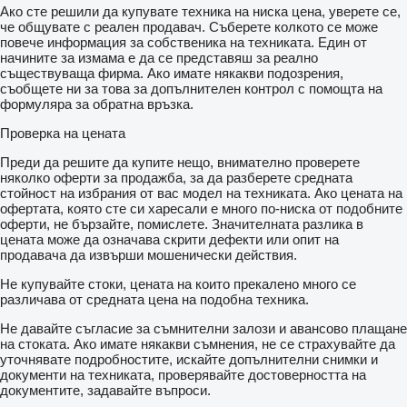
Ако сте решили да купувате техника на ниска цена, уверете се,
че общувате с реален продавач. Съберете колкото се може
повече информация за собственика на техниката. Един от
начините за измама е да се представяш за реално
съществуваща фирма. Ако имате някакви подозрения,
съобщете ни за това за допълнителен контрол с помощта на
формуляра за обратна връзка.
Проверка на цената
Преди да решите да купите нещо, внимателно проверете
няколко оферти за продажба, за да разберете средната
стойност на избрания от вас модел на техниката. Ако цената на
офертата, която сте си харесали е много по-ниска от подобните
оферти, не бързайте, помислете. Значителната разлика в
цената може да означава скрити дефекти или опит на
продавача да извърши мошенически действия.
Не купувайте стоки, цената на които прекалено много се
различава от средната цена на подобна техника.
Не давайте съгласие за съмнителни залози и авансово плащане
на стоката. Ако имате някакви съмнения, не се страхувайте да
уточнявате подробностите, искайте допълнителни снимки и
документи на техниката, проверявайте достоверността на
документите, задавайте въпроси.