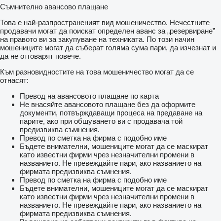
Съмнително авансово плащане
Това е най-разпространеният вид мошеничество. Нечестните
продавачи могат да поискат определен аванс за „резервиране”
на правото ви за закупуване на техниката. По този начин
мошениците могат да съберат голяма сума пари, да изчезнат и
да не отговарят повече.
Към разновидностите на това мошеничество могат да се
отнасят:
Превод на авансовото плащане по карта
Не внасяйте авансовото плащане без да оформите
документи, потвърждаващи процеса на предаване на
парите, ако при общуването ви с продавача той
предизвиква съмнения.
Превод по сметка на фирма с подобно име
Бъдете внимателни, мошениците могат да се маскират
като известни фирми чрез незначителни промени в
названието. Не превеждайте пари, ако названието на
фирмата предизвиква съмнения.
Превод по сметка на фирма с подобно име
Бъдете внимателни, мошениците могат да се маскират
като известни фирми чрез незначителни промени в
названието. Не превеждайте пари, ако названието на
фирмата предизвиква съмнения.