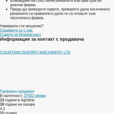
Въвеждане на собствени реквизити във фактура на
реална фирма
Преди да преведете парите, проверете дали посочените
реквизити са правилни и дали те се отнасят към
посочената фирма.
Намерили сте мошеник?
Свържете се с нас
Съвети за безопасност
Информация за контакт с продавача
COURTMACSHERRY MACHINERY LTD
Проверен продавач
В наличност:
27422 обяви
12
години в Agroline
10
години на пазара
4.1
58 отзива