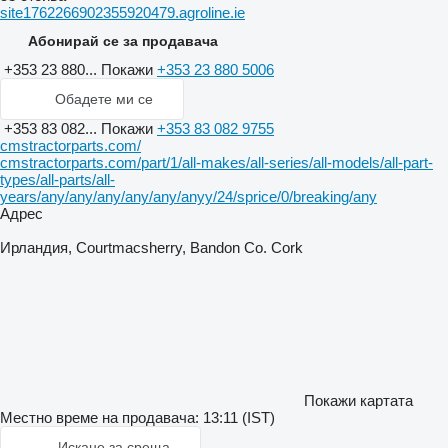
site1762266902355920479.agroline.ie
Абонирай се за продавача
+353 23 880...
Покажи
+353 23 880 5006
Обадете ми се
+353 83 082...
Покажи
+353 83 082 9755
cmstractorparts.com/
cmstractorparts.com/part/1/all-makes/all-series/all-models/all-part-
types/all-parts/all-
years/any/any/any/any/any/anyy/24/sprice/0/breaking/any
Адрес
Ирландия, Courtmacsherry, Bandon Co. Cork
Покажи картата
Местно време на продавача: 13:11 (IST)
Искане за среща