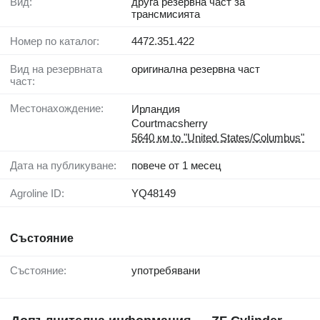
Вид:
друга резервна част за
трансмисията
Номер по каталог:
4472.351.422
Вид на резервната
оригинална резервна част
част:
Местонахождение:
Ирландия
Courtmacsherry
5640 км to "United States/Columbus"
Дата на публикуване:
повече от 1 месец
Agroline ID:
YQ48149
Състояние
Състояние:
употребявани