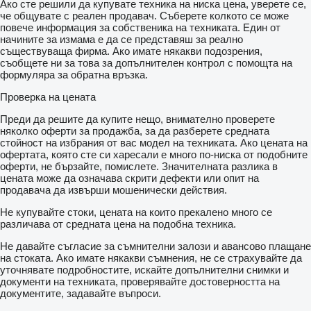
Ако сте решили да купувате техника на ниска цена, уверете се,
че общувате с реален продавач. Съберете колкото се може
повече информация за собственика на техниката. Един от
начините за измама е да се представяш за реално
съществуваща фирма. Ако имате някакви подозрения,
съобщете ни за това за допълнителен контрол с помощта на
формуляра за обратна връзка.
Проверка на цената
Преди да решите да купите нещо, внимателно проверете
няколко оферти за продажба, за да разберете средната
стойност на избрания от вас модел на техниката. Ако цената на
офертата, която сте си харесали е много по-ниска от подобните
оферти, не бързайте, помислете. Значителната разлика в
цената може да означава скрити дефекти или опит на
продавача да извърши мошенически действия.
Не купувайте стоки, цената на които прекалено много се
различава от средната цена на подобна техника.
Не давайте съгласие за съмнителни залози и авансово плащане
на стоката. Ако имате някакви съмнения, не се страхувайте да
уточнявате подробностите, искайте допълнителни снимки и
документи на техниката, проверявайте достоверността на
документите, задавайте въпроси.