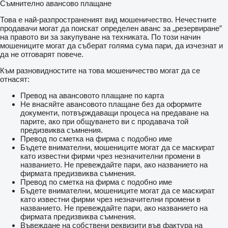
Съмнително авансово плащане
Това е най-разпространеният вид мошеничество. Нечестните
продавачи могат да поискат определен аванс за „резервиране”
на правото ви за закупуване на техниката. По този начин
мошениците могат да съберат голяма сума пари, да изчезнат и
да не отговарят повече.
Към разновидностите на това мошеничество могат да се
отнасят:
Превод на авансовото плащане по карта
Не внасяйте авансовото плащане без да оформите
документи, потвърждаващи процеса на предаване на
парите, ако при общуването ви с продавача той
предизвиква съмнения.
Превод по сметка на фирма с подобно име
Бъдете внимателни, мошениците могат да се маскират
като известни фирми чрез незначителни промени в
названието. Не превеждайте пари, ако названието на
фирмата предизвиква съмнения.
Превод по сметка на фирма с подобно име
Бъдете внимателни, мошениците могат да се маскират
като известни фирми чрез незначителни промени в
названието. Не превеждайте пари, ако названието на
фирмата предизвиква съмнения.
Въвеждане на собствени реквизити във фактура на