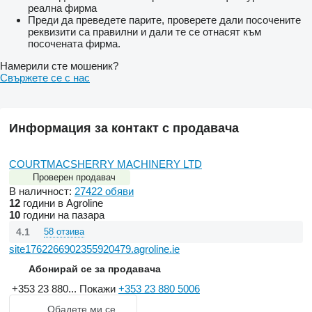
реална фирма
Преди да преведете парите, проверете дали посочените
реквизити са правилни и дали те се отнасят към
посочената фирма.
Намерили сте мошеник?
Свържете се с нас
Информация за контакт с продавача
COURTMACSHERRY MACHINERY LTD
Проверен продавач
В наличност:
27422 обяви
12
години в Agroline
10
години на пазара
4.1
58 отзива
site1762266902355920479.agroline.ie
Абонирай се за продавача
+353 23 880...
Покажи
+353 23 880 5006
Обадете ми се