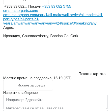
+353 83 082...
Покажи
+353 83 082 9755
cmstractorparts.com/
cmstractorparts.com/part/1/all-makes/all-series/all-models/all-
part-types/all-parts/all-
years/any/any/any/any/any/anyy/24/sprice/0/breaking/any
Адрес
Ирландия, Courtmacsherry, Bandon Co. Cork
Покажи картата
Местно време на продавача: 16:19 (IST)
Искане за среща
Изпрати съобщение