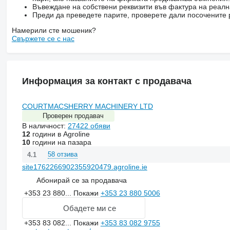
Въвеждане на собствени реквизити във фактура на реал
Преди да преведете парите, проверете дали посочените 
Намерили сте мошеник?
Свържете се с нас
Информация за контакт с продавача
COURTMACSHERRY MACHINERY LTD
Проверен продавач
В наличност:
27422 обяви
12
години в Agroline
10
години на пазара
58 отзива
4.1
site1762266902355920479.agroline.ie
Абонирай се за продавача
+353 23 880...
Покажи
+353 23 880 5006
Обадете ми се
+353 83 082...
Покажи
+353 83 082 9755