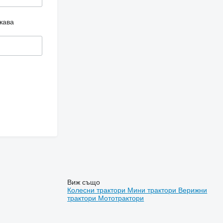
жава
Виж също
Колесни трактори
Мини трактори
Верижни
трактори
Мототрактори