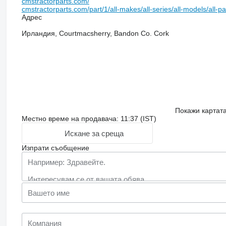
cmstractorparts.com/
cmstractorparts.com/part/1/all-makes/all-series/all-models/all-p
Адрес
Ирландия, Courtmacsherry, Bandon Co. Cork
Покажи картат
Местно време на продавача: 11:37 (IST)
Искане за среща
Изпрати съобщение