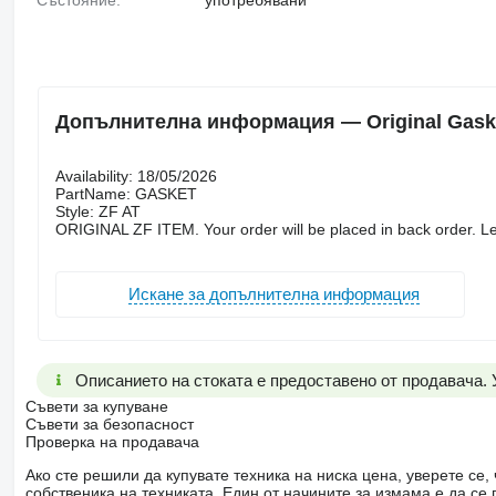
Допълнителна информация — Original Gasket
Availability: 18/05/2026
PartName: GASKET
Style: ZF AT
ORIGINAL ZF ITEM. Your order will be placed in back order. Le
Искане за допълнителна информация
Описанието на стоката е предоставено от продавача.
Съвети за купуване
Съвети за безопасност
Проверка на продавача
Ако сте решили да купувате техника на ниска цена, уверете с
собственика на техниката. Един от начините за измама е да с