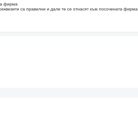
на фирма
реквизити са правилни и дали те се отнасят към посочената фирма