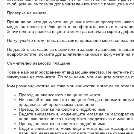
съобщете ни за това за допълнителен контрол с помощта на ф
Проверка на цената
Преди да решите да купите нещо, внимателно проверете няколк
модел на техниката. Ако цената на офертата, която сте си хар
Значителната разлика в цената може да означава скрити дефе
Не купувайте стоки, цената на които прекалено много се разли
Не давайте съгласие за съмнителни залози и авансово плащане 
подробностите, искайте допълнителни снимки и документи на т
Съмнително авансово плащане
Това е най-разпространеният вид мошеничество. Нечестните пр
закупуване на техниката. По този начин мошениците могат да с
Към разновидностите на това мошеничество могат да се отнася
Превод на авансовото плащане по карта
Не внасяйте авансовото плащане без да оформите докум
продавача той предизвиква съмнения.
Превод по сметка на фирма с подобно име
Бъдете внимателни, мошениците могат да се маскират ка
пари, ако названието на фирмата предизвиква съмнения.
Превод по сметка на фирма с подобно име
Бъдете внимателни, мошениците могат да се маскират ка
пари, ако названието на фирмата предизвиква съмнения.