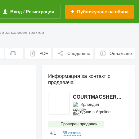
Вход / Регистрация
Публикуване на обява
55 за колесен трактор
PDF
Споделяне
Оплакване
Информация за контакт с
продавача
COURTMACSHERRY MACHINERY LTD
Ирландия
12 години в Agroline
Проверен продавач
58 отзива
4.1