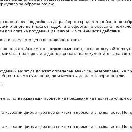
ормуляра за обратна връзка.
о оферти за продажба, за да разберете средната стойност на избр
есали е много по-ниска от подобните оферти, не бързайте, помисле
кти или опит на продавача да извърши мошенически действия.
чава от средната цена на подобна техника.
на стоката. Ако имате някакви съмнения, не се страхувайте да ут
ехниката, проверявайте достоверността на документите, задавайте
одавачи могат да поискат определен аванс за „резервиране” на пр
ъберат голяма сума пари, да изчезнат и да не отговарят повече.
т:
енти, потвърждаващи процеса на предаване на парите, ако при об
то известни фирми чрез незначителни промени в названието. Не 
то известни фирми чрез незначителни промени в названието. Не 