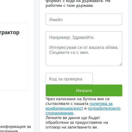
формат, с кода на държавата.
Не
работим с тази държава
трактор
Чрез натискане на бутона вие се
съгласявате с нашата
политика за
конфиденциалност
и
потребителското
споразумение
.
Личните ви данни ще бъдат
обработени за предоставяне на
е информация за
отговор на запитването ви.
одозрения,