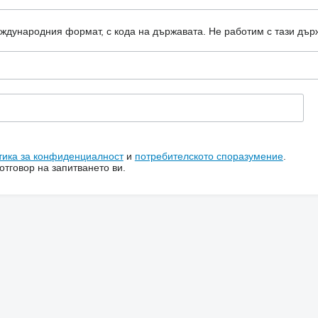
еждународния формат, с кода на държавата.
Не работим с тази дър
тика за конфиденциалност
и
потребителското споразумение
.
тговор на запитването ви.