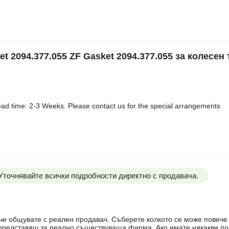
 2094.377.055 ZF Gasket 2094.377.055 за колесен 
ad time: 2-3 Weeks. Please contact us for the special arrangements
 Уточнявайте всички подробности директно с продавача.
е, че общувате с реален продавач. Съберете колкото се може повеч
е представяш за реално съществуваща фирма. Ако имате някакви п