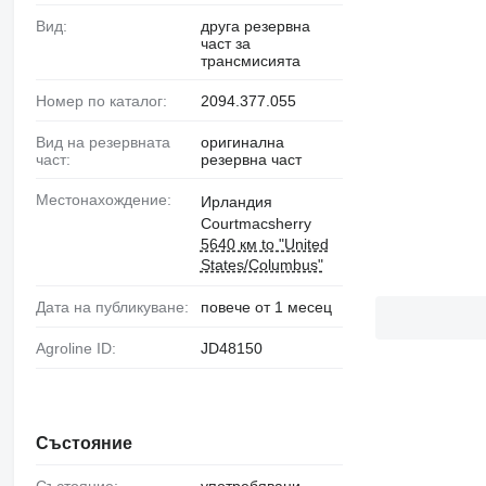
Вид:
друга резервна
част за
трансмисията
Номер по каталог:
2094.377.055
Вид на резервната
оригинална
част:
резервна част
Местонахождение:
Ирландия
Courtmacsherry
5640 км to "United
States/Columbus"
Дата на публикуване:
повече от 1 месец
Agroline ID:
JD48150
Състояние
Състояние:
употребявани