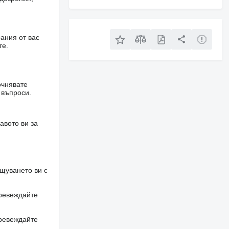
ания от вас
те.
очнявате
 въпроси.
авото ви за
щуването ви с
превеждайте
превеждайте