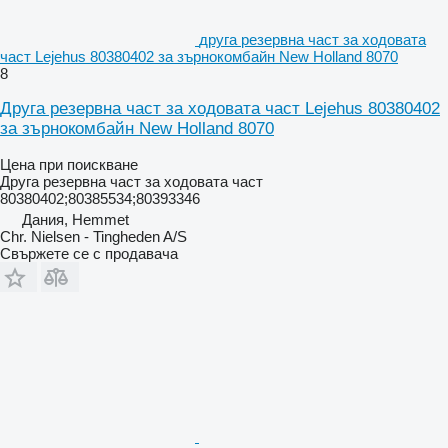
друга резервна част за ходовата
част Lejehus 80380402 за зърнокомбайн New Holland 8070
8
Друга резервна част за ходовата част Lejehus 80380402
за зърнокомбайн New Holland 8070
Цена при поискване
Друга резервна част за ходовата част
80380402;80385534;80393346
Дания, Hemmet
Chr. Nielsen - Tingheden A/S
Свържете се с продавача