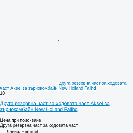
друга резервна част за ходовата
част Aksel за зърнокомбайн New Holland Falihd
10
Друга резервна част за ходовата част Aksel за
зърнокомбайн New Holland Falihd
Цена при поискване
Друга резервна част за ходовата част
Дания, Hemmet