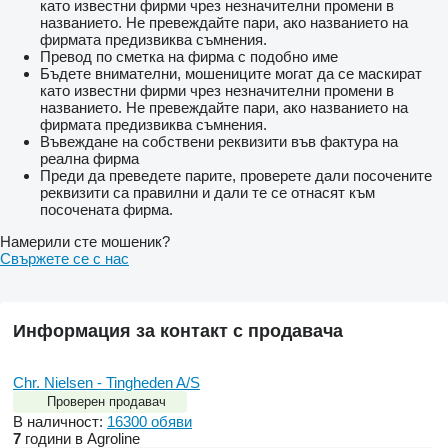
като известни фирми чрез незначителни промени в
названието. Не превеждайте пари, ако названието на
фирмата предизвиква съмнения.
Превод по сметка на фирма с подобно име
Бъдете внимателни, мошениците могат да се маскират
като известни фирми чрез незначителни промени в
названието. Не превеждайте пари, ако названието на
фирмата предизвиква съмнения.
Въвеждане на собствени реквизити във фактура на
реална фирма
Преди да преведете парите, проверете дали посочените
реквизити са правилни и дали те се отнасят към
посочената фирма.
Намерили сте мошеник?
Свържете се с нас
Информация за контакт с продавача
Chr. Nielsen - Tingheden A/S
Проверен продавач
В наличност:
16300 обяви
7
години в Agroline