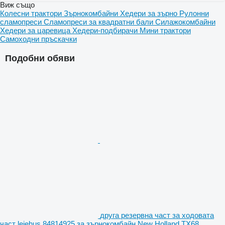
Виж също
Колесни трактори
Зърнокомбайни
Хедери за зърно
Рулонни
сламопреси
Сламопреси за квадратни бали
Силажокомбайни
Хедери за царевица
Хедери-подбирачи
Мини трактори
Самоходни пръскачки
Подобни обяви
друга резервна част за ходовата
част lejehus 84814925 за зърнокомбайн New Holland TX68