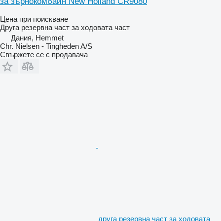
за зърнокомбайн New Holland CR9080
Цена при поискване
Друга резервна част за ходовата част
Дания, Hemmet
Chr. Nielsen - Tingheden A/S
Свържете се с продавача
друга резервна част за ходовата