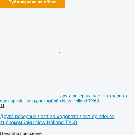
Публикуване на обява
друга резервна част за ходовата
част spindel за зърнокомбайн New Holland TX68
11
Друга резервна част за ходовата част spindel за
зърнокомбайн New Holland TX68
Цена при поискване