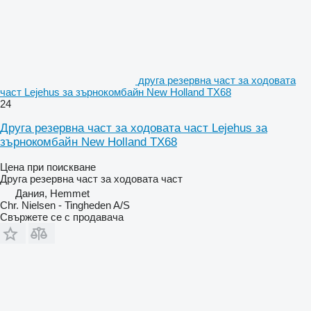
друга резервна част за ходовата
част Lejehus за зърнокомбайн New Holland TX68
24
Друга резервна част за ходовата част Lejehus за
зърнокомбайн New Holland TX68
Цена при поискване
Друга резервна част за ходовата част
Дания, Hemmet
Chr. Nielsen - Tingheden A/S
Свържете се с продавача