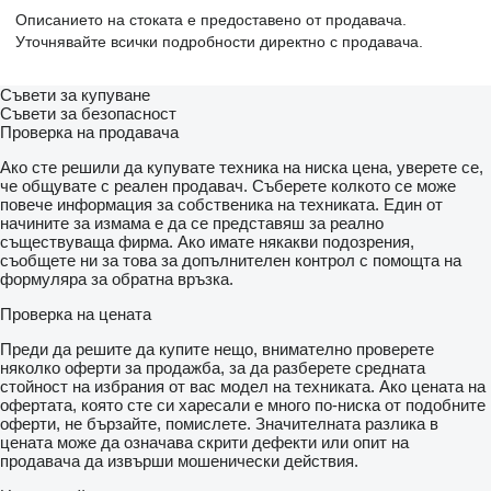
Описанието на стоката е предоставено от продавача.
Уточнявайте всички подробности директно с продавача.
Съвети за купуване
Съвети за безопасност
Проверка на продавача
Ако сте решили да купувате техника на ниска цена, уверете се,
че общувате с реален продавач. Съберете колкото се може
повече информация за собственика на техниката. Един от
начините за измама е да се представяш за реално
съществуваща фирма. Ако имате някакви подозрения,
съобщете ни за това за допълнителен контрол с помощта на
формуляра за обратна връзка.
Проверка на цената
Преди да решите да купите нещо, внимателно проверете
няколко оферти за продажба, за да разберете средната
стойност на избрания от вас модел на техниката. Ако цената на
офертата, която сте си харесали е много по-ниска от подобните
оферти, не бързайте, помислете. Значителната разлика в
цената може да означава скрити дефекти или опит на
продавача да извърши мошенически действия.