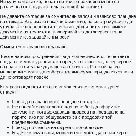
Не купувайте стоки, цената на които прекалено много се
различава от средната цена на подобна техника.
Не давайте съгласие за съмнителни залози и авансово плащане
на стоката. Ако имате някакви съмнения, не се страхувайте да
уточнявате подробностите, искайте допълнителни снимки и
документи на техниката, проверявайте достоверността на
документите, задавайте въпроси.
Съмнително авансово плащане
Това е най-разпространеният вид мошеничество. Нечестните
продавачи могат да поискат определен аванс за „резервиране”
на правото ви за закупуване на техниката. По този начин
мошениците могат да съберат голяма сума пари, да изчезнат и
да не отговарят повече.
Към разновидностите на това мошеничество могат да се
отнасят:
Превод на авансовото плащане по карта
Не внасяйте авансовото плащане без да оформите
документи, потвърждаващи процеса на предаване на
парите, ако при общуването ви с продавача той
предизвиква съмнения.
Превод по сметка на фирма с подобно име
Бъдете внимателни, мошениците могат да се маскират