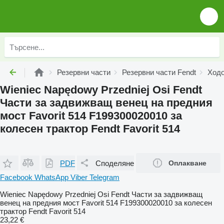
Резервни части
Резервни части Fendt
Ходо
Wieniec Napędowy Przedniej Osi Fendt
Части за задвижващ венец на предния
мост Favorit 514 F199300020010 за
колесен трактор Fendt Favorit 514
PDF
Споделяне
Оплакване
Facebook
WhatsApp
Viber
Telegram
Wieniec Napędowy Przedniej Osi Fendt Части за задвижващ
венец на предния мост Favorit 514 F199300020010 за колесен
трактор Fendt Favorit 514
23,22 €