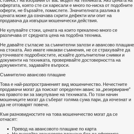
стойност на избрания от вас модел на техниката. Ако цената на
офертата, която сте си харесали е много по-ниска от подобните
оферти, не бързайте, помислете. Значителната разлика в
цената може да означава скрити дефекти или опит на
продавача да извърши мошенически действия.
Не купувайте стоки, цената на които прекалено много се
различава от средната цена на подобна техника.
Не давайте съгласие за съмнителни залози и авансово плащане
на стоката. Ако имате някакви съмнения, не се страхувайте да
уточнявате подробностите, искайте допълнителни снимки и
документи на техниката, проверявайте достоверността на
документите, задавайте въпроси.
Съмнително авансово плащане
Това е най-разпространеният вид мошеничество. Нечестните
продавачи могат да поискат определен аванс за „резервиране”
на правото ви за закупуване на техниката. По този начин
мошениците могат да съберат голяма сума пари, да изчезнат и
да не отговарят повече.
Към разновидностите на това мошеничество могат да се
отнасят:
Превод на авансовото плащане по карта
Не внасяйте авансовото плащане без да оформите