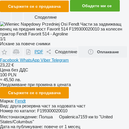
Обадете ми се
Свържете се с продавача
Споделяне
1/1
Искане за повече снимки
PDF
Споделяне
Оплакване
Facebook
WhatsApp
Viber
Telegram
23,22 €
Цена без ДДС
100 PLN
≈ 45,50 лв.
Уведомяване при промяна в цената
Свържете се с продавача
Марка:
Fendt
Вид:
друга резервна част за ходовата част
Номер по каталог:
F199300020010
Местонахождение:
Полша
Opalenica
7159 км to "United
States/Columbus"
Дата на публикуване:
повече от 1 месец