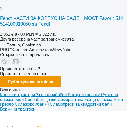
1
Fendt ЧАСТИ ЗА КОРПУС НА ЗАДЕН МОСТ Favorit 514
514100010050 за Fendt
1 951 €
8 400 PLN
≈ 3 822 лв.
Друга резервна част за трансмисията
Полша, Opalenica
PHU "Karetina" Agnieszka Wilczyńska
Свържете се с продавача
Продавате техника?
Правете го заедно с нас!
Публикуване на обява
Виж също
Колесни трактори
Зърнокомбайни
Роторни косачки
Рулонни
сламопреси
Сенообръщачки
Саморазтоварващи се ремаркета
Гребло
Силажокомбайни
Сламопреси за квадратни бали
Верижни трактори