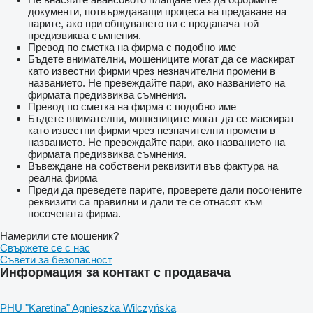
документи, потвърждаващи процеса на предаване на
парите, ако при общуването ви с продавача той
предизвиква съмнения.
Превод по сметка на фирма с подобно име
Бъдете внимателни, мошениците могат да се маскират
като известни фирми чрез незначителни промени в
названието. Не превеждайте пари, ако названието на
фирмата предизвиква съмнения.
Превод по сметка на фирма с подобно име
Бъдете внимателни, мошениците могат да се маскират
като известни фирми чрез незначителни промени в
названието. Не превеждайте пари, ако названието на
фирмата предизвиква съмнения.
Въвеждане на собствени реквизити във фактура на
реална фирма
Преди да преведете парите, проверете дали посочените
реквизити са правилни и дали те се отнасят към
посочената фирма.
Намерили сте мошеник?
Свържете се с нас
Съвети за безопасност
Информация за контакт с продавача
PHU "Karetina" Agnieszka Wilczyńska