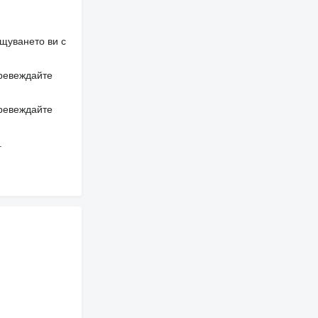
щуването ви с
превеждайте
превеждайте
.