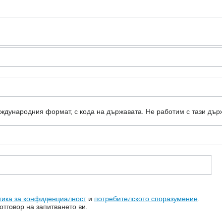
еждународния формат, с кода на държавата.
Не работим с тази дър
тика за конфиденциалност
и
потребителското споразумение
.
тговор на запитването ви.