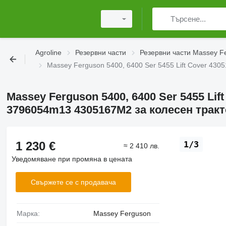
Agroline
Резервни части
Резервни части Massey F
Massey Ferguson 5400, 6400 Ser 5455 Lift Cover 4
Massey Ferguson 5400, 6400 Ser 5455 Lif
3796054m13 4305167M2 за колесен трак
1 230 €
1/3
≈ 2 410 лв.
Уведомяване при промяна в цената
Свържете се с продавача
Марка:
Massey Ferguson