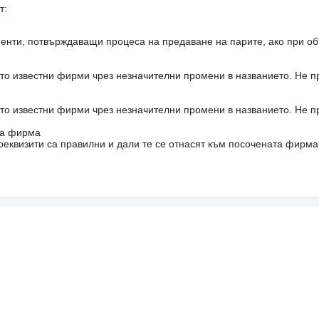
т:
енти, потвърждаващи процеса на предаване на парите, ако при об
то известни фирми чрез незначителни промени в названието. Не 
то известни фирми чрез незначителни промени в названието. Не 
на фирма
реквизити са правилни и дали те се отнасят към посочената фирма