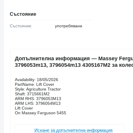
Състояние
Състояние:
употребявани
Допълнителна информация — Massey Ferguson
3796053m13, 3796054m13 4305167M2 за коле
Availability: 18/05/2026
PartName: Lift Cover
Style: Agriculture Tractor
Shaft: 3715661M2
ARM RHS: 3796053M13
ARM LHS: 3796054M13
Lift Cover
On Massey Ferguson 5455
Искане за допълнителна информация