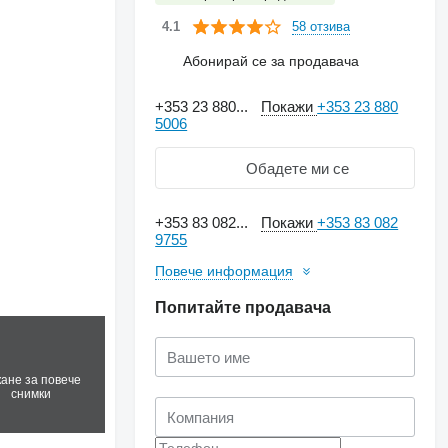
58 отзива
4.1
Абонирай се за продавача
+353 23 880...
Покажи
+353 23 880
5006
Обадете ми се
+353 83 082...
Покажи
+353 83 082
9755
Повече информация
Попитайте продавача
кане за повече
снимки