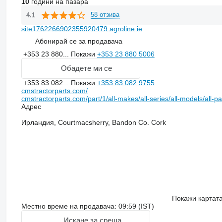
10
години на пазара
58 отзива
4.1
site1762266902355920479.agroline.ie
Абонирай се за продавача
+353 23 880...
Покажи
+353 23 880 5006
Обадете ми се
+353 83 082...
Покажи
+353 83 082 9755
cmstractorparts.com/
cmstractorparts.com/part/1/all-makes/all-series/all-models/all-p
Адрес
Ирландия, Courtmacsherry, Bandon Co. Cork
Покажи картат
Местно време на продавача: 09:59 (IST)
Искане за среща