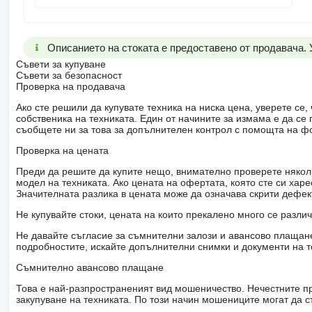
Описанието на стоката е предоставено от продавача.
Съвети за купуване
Съвети за безопасност
Проверка на продавача
Ако сте решили да купувате техника на ниска цена, уверете с
собственика на техниката. Един от начините за измама е да с
съобщете ни за това за допълнителен контрол с помощта на ф
Проверка на цената
Преди да решите да купите нещо, внимателно проверете няколк
модел на техниката. Ако цената на офертата, която сте си хар
Значителната разлика в цената може да означава скрити дефе
Не купувайте стоки, цената на които прекалено много се разли
Не давайте съгласие за съмнителни залози и авансово плащане 
подробностите, искайте допълнителни снимки и документи на т
Съмнително авансово плащане
Това е най-разпространеният вид мошеничество. Нечестните пр
закупуване на техниката. По този начин мошениците могат да с