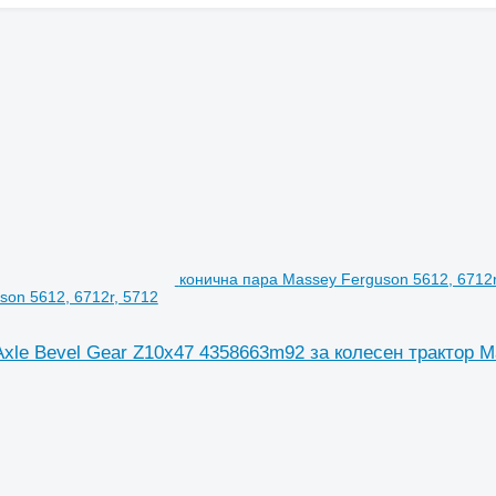
конична пара Massey Ferguson 5612, 6712r
son 5612, 6712r, 5712
Axle Bevel Gear Z10x47 4358663m92 за колесен трактор 