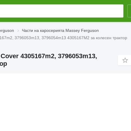
erguson
Части на каросерията Massey Ferguson
305167m2, 3796053m13, 3796054m13 4305167M2 за колесен трактор
t Cover 4305167m2, 3796053m13,
тор