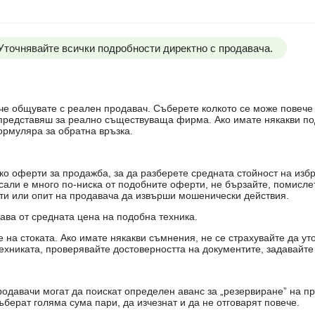
 Уточнявайте всички подробности директно с продавача.
е, че общувате с реален продавач. Съберете колкото се може повеч
е представяш за реално съществуваща фирма. Ако имате някакви п
ормуляра за обратна връзка.
о оферти за продажба, за да разберете средната стойност на избр
есали е много по-ниска от подобните оферти, не бързайте, помисле
кти или опит на продавача да извърши мошенически действия.
чава от средната цена на подобна техника.
на стоката. Ако имате някакви съмнения, не се страхувайте да ут
ехниката, проверявайте достоверността на документите, задавайте
одавачи могат да поискат определен аванс за „резервиране” на пр
ъберат голяма сума пари, да изчезнат и да не отговарят повече.