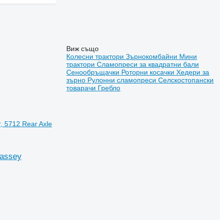
Виж също
Колесни трактори
Зърнокомбайни
Мини
трактори
Сламопреси за квадратни бали
Сенообръщачки
Роторни косачки
Хедери за
зърно
Рулонни сламопреси
Селскостопански
товарачи
Гребло
, 5712 Rear Axle
Massey