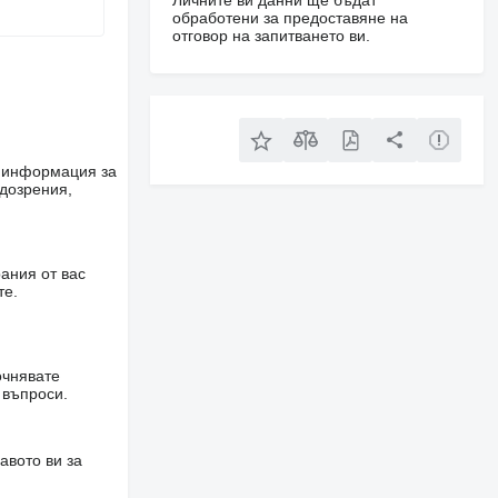
Личните ви данни ще бъдат
обработени за предоставяне на
отговор на запитването ви.
е информация за
одозрения,
ания от вас
те.
очнявате
 въпроси.
авото ви за