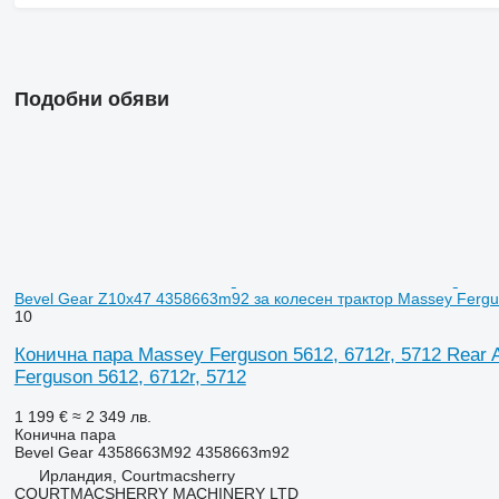
Подобни обяви
Bevel Gear Z10x47 4358663m92 за колесен трактор Massey Fergu
10
Конична пара Massey Ferguson 5612, 6712r, 5712 Rear 
Ferguson 5612, 6712r, 5712
1 199 €
≈ 2 349 лв.
Конична пара
Bevel Gear 4358663M92 4358663m92
Ирландия, Courtmacsherry
COURTMACSHERRY MACHINERY LTD