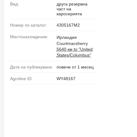
Вид:
друга резервна
част на
каросерията
Номер по каталог:
4305167M2
Местонахождение:
Ирландия
Courtmacsherry
5640 км to "United
States/Columbus"
Дата на публикуване:
повече от 1 месец
Agroline ID:
WY48167