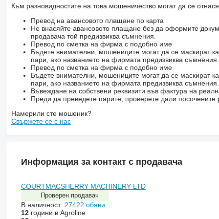
Към разновидностите на това мошеничество могат да се отнася
Превод на авансовото плащане по карта
Не внасяйте авансовото плащане без да оформите докум
продавача той предизвиква съмнения.
Превод по сметка на фирма с подобно име
Бъдете внимателни, мошениците могат да се маскират ка
пари, ако названието на фирмата предизвиква съмнения.
Превод по сметка на фирма с подобно име
Бъдете внимателни, мошениците могат да се маскират ка
пари, ако названието на фирмата предизвиква съмнения.
Въвеждане на собствени реквизити във фактура на реал
Преди да преведете парите, проверете дали посочените 
Намерили сте мошеник?
Свържете се с нас
Информация за контакт с продавача
COURTMACSHERRY MACHINERY LTD
Проверен продавач
В наличност:
27422 обяви
12
години в Agroline