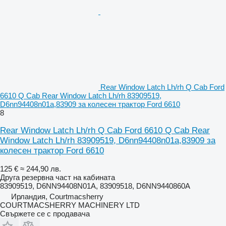
Rear Window Latch Lh/rh Q Cab Ford
6610 Q Cab Rear Window Latch Lh/rh 83909519,
D6nn94408n01a,83909 за колесен трактор Ford 6610
8
Rear Window Latch Lh/rh Q Cab Ford 6610 Q Cab Rear
Window Latch Lh/rh 83909519, D6nn94408n01a,83909 за
колесен трактор Ford 6610
125 €
≈ 244,90 лв.
Друга резервна част на кабината
83909519, D6NN94408N01A, 83909518, D6NN9440860A
Ирландия, Courtmacsherry
COURTMACSHERRY MACHINERY LTD
Свържете се с продавача