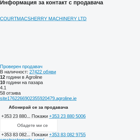
Информация за контакт с продавача
COURTMACSHERRY MACHINERY LTD
Проверен продавач
В наличност:
27422 обяви
12
години в Agroline
10
години на пазара
4.1
58 отзива
site1762266902355920479.agroline.ie
Абонирай се за продавача
+353 23 880...
Покажи
+353 23 880 5006
Обадете ми се
+353 83 082...
Покажи
+353 83 082 9755
cmstractorparts.com/