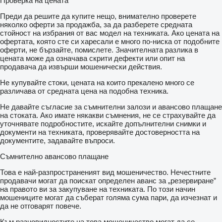
Проверка на цената
Преди да решите да купите нещо, внимателно проверете
няколко оферти за продажба, за да разберете средната
стойност на избрания от вас модел на техниката. Ако цената на
офертата, която сте си харесали е много по-ниска от подобните
оферти, не бързайте, помислете. Значителната разлика в
цената може да означава скрити дефекти или опит на
продавача да извърши мошенически действия.
Не купувайте стоки, цената на които прекалено много се
различава от средната цена на подобна техника.
Не давайте съгласие за съмнителни залози и авансово плащане
на стоката. Ако имате някакви съмнения, не се страхувайте да
уточнявате подробностите, искайте допълнителни снимки и
документи на техниката, проверявайте достоверността на
документите, задавайте въпроси.
Съмнително авансово плащане
Това е най-разпространеният вид мошеничество. Нечестните
продавачи могат да поискат определен аванс за „резервиране”
на правото ви за закупуване на техниката. По този начин
мошениците могат да съберат голяма сума пари, да изчезнат и
да не отговарят повече.
Към разновидностите на това мошеничество могат да се