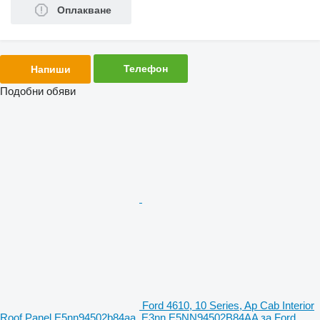
Оплакване
Телефон
Напиши
Подобни обяви
Ford 4610, 10 Series, Ap Cab Interior
Roof Panel E5nn94502b84aa, E3nn E5NN94502B84AA за Ford