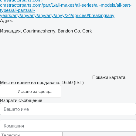
cmstractorparts.com/part/1/all-makes/all-series/all-models/all-part-
types/all-parts/all-
years/any/any/any/any/any/anyy/24/sprice/0/breaking/any
Адрес
Ирландия, Courtmacsherry, Bandon Co. Cork
Покажи картата
Местно време на продавача: 16:50 (IST)
Искане за среща
Изпрати съобщение