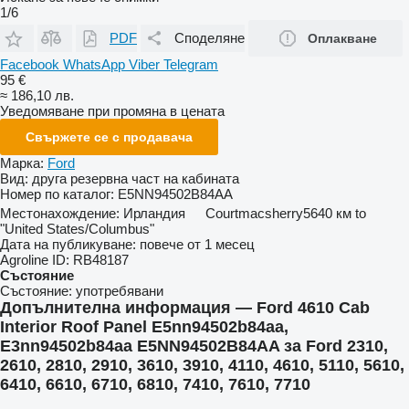
1/6
PDF
Споделяне
Оплакване
Facebook
WhatsApp
Viber
Telegram
95 €
≈ 186,10 лв.
Уведомяване при промяна в цената
Свържете се с продавача
Марка:
Ford
Вид:
друга резервна част на кабината
Номер по каталог:
E5NN94502B84AA
Местонахождение:
Ирландия
Courtmacsherry
5640 км to
"United States/Columbus"
Дата на публикуване:
повече от 1 месец
Agroline ID:
RB48187
Състояние
Състояние:
употребявани
Допълнителна информация — Ford 4610 Cab
Interior Roof Panel E5nn94502b84aa,
E3nn94502b84aa E5NN94502B84AA за Ford 2310,
2610, 2810, 2910, 3610, 3910, 4110, 4610, 5110, 5610,
6410, 6610, 6710, 6810, 7410, 7610, 7710