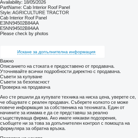
Availability: 18/05/2026
PartName: Cab Interior Roof Panel
Style: AGRICULTURE TRACTOR
Cab Interior Roof Panel
E3NN94502B84AA
E5NN94502B84AA
Please check by photos
Искане за допълнителна информация
Важно
Описанието на стоката е предоставено от продавача.
Уточнявайте всички подробности директно с продавача.
Съвети за купуване
Съвети за безопасност
Проверка на продавача
Ако сте решили да купувате техника на ниска цена, уверете се,
че общувате с реален продавач. Съберете колкото се може
повече информация за собственика на техниката. Един от
начините за измама е да се представяш за реално
съществуваща фирма. Ако имате някакви подозрения,
съобщете ни за това за допълнителен контрол с помощта на
формуляра за обратна връзка.