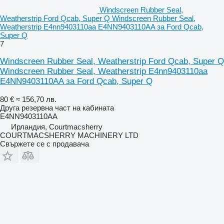
Windscreen Rubber Seal,
Weatherstrip Ford Qcab, Super Q Windscreen Rubber Seal,
Weatherstrip E4nn9403110aa E4NN9403110AA за Ford Qcab,
Super Q
7
Windscreen Rubber Seal, Weatherstrip Ford Qcab, Super Q
Windscreen Rubber Seal, Weatherstrip E4nn9403110aa
E4NN9403110AA за Ford Qcab, Super Q
80 €
≈ 156,70 лв.
Друга резервна част на кабината
E4NN9403110AA
Ирландия, Courtmacsherry
COURTMACSHERRY MACHINERY LTD
Свържете се с продавача