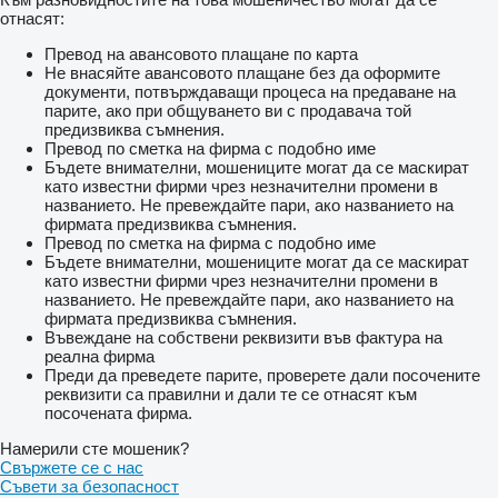
отнасят:
Превод на авансовото плащане по карта
Не внасяйте авансовото плащане без да оформите
документи, потвърждаващи процеса на предаване на
парите, ако при общуването ви с продавача той
предизвиква съмнения.
Превод по сметка на фирма с подобно име
Бъдете внимателни, мошениците могат да се маскират
като известни фирми чрез незначителни промени в
названието. Не превеждайте пари, ако названието на
фирмата предизвиква съмнения.
Превод по сметка на фирма с подобно име
Бъдете внимателни, мошениците могат да се маскират
като известни фирми чрез незначителни промени в
названието. Не превеждайте пари, ако названието на
фирмата предизвиква съмнения.
Въвеждане на собствени реквизити във фактура на
реална фирма
Преди да преведете парите, проверете дали посочените
реквизити са правилни и дали те се отнасят към
посочената фирма.
Намерили сте мошеник?
Свържете се с нас
Съвети за безопасност