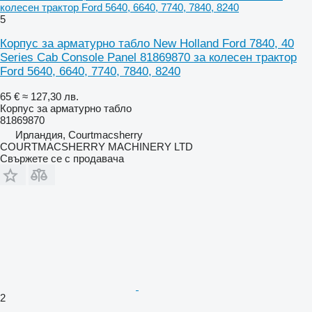
колесен трактор Ford 5640, 6640, 7740, 7840, 8240
5
Корпус за арматурно табло New Holland Ford 7840, 40
Series Cab Console Panel 81869870 за колесен трактор
Ford 5640, 6640, 7740, 7840, 8240
65 €
≈ 127,30 лв.
Корпус за арматурно табло
81869870
Ирландия, Courtmacsherry
COURTMACSHERRY MACHINERY LTD
Свържете се с продавача
2