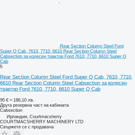
Rear Section Column Steel Ford
Super Q Cab, 7610, 7710, 6610 Rear Section Column Steel
Cabsection за колесен трактор Ford 7610, 7710, 6610 Super Q
Cab
5
Rear Section Column Steel Ford Super Q Cab, 7610, 7710,
6610 Rear Section Column Steel Cabsection за колесен
трактор Ford 7610, 7710, 6610 Super Q Cab
95 €
≈ 186,10 лв.
Друга резервна част на кабината
Cabsection
Ирландия, Courtmacsherry
COURTMACSHERRY MACHINERY LTD
Свържете се с продавача