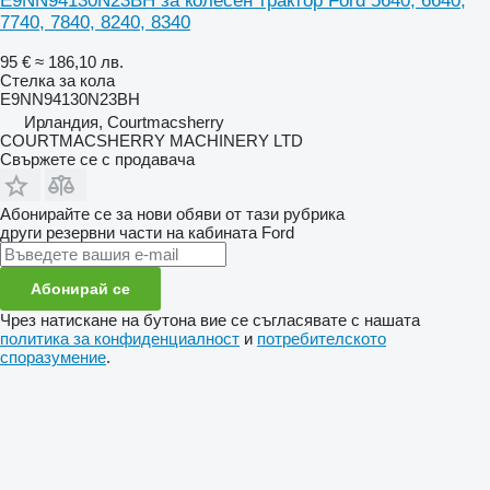
E9NN94130N23BH за колесен трактор Ford 5640, 6640,
7740, 7840, 8240, 8340
95 €
≈ 186,10 лв.
Стелка за кола
E9NN94130N23BH
Ирландия, Courtmacsherry
COURTMACSHERRY MACHINERY LTD
Свържете се с продавача
Абонирайте се за нови обяви от тази рубрика
други резервни части на кабината
Ford
Абонирай се
Чрез натискане на бутона вие се съгласявате с нашата
политика за конфиденциалност
и
потребителското
споразумение
.