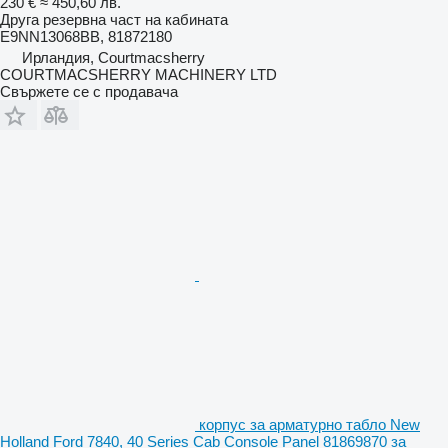
230 €
≈ 450,60 лв.
Друга резервна част на кабината
E9NN13068BB, 81872180
Ирландия, Courtmacsherry
COURTMACSHERRY MACHINERY LTD
Свържете се с продавача
корпус за арматурно табло New
Holland Ford 7840, 40 Series Cab Console Panel 81869870 за