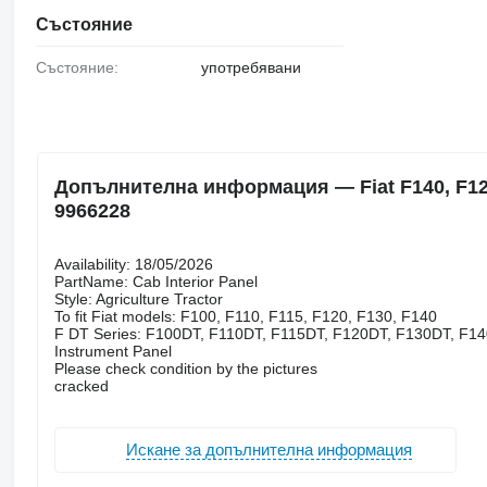
Състояние
Състояние:
употребявани
Допълнителна информация — Fiat F140, F120, 
9966228
Availability: 18/05/2026
PartName: Cab Interior Panel
Style: Agriculture Tractor
To fit Fiat models: F100, F110, F115, F120, F130, F140
F DT Series: F100DT, F110DT, F115DT, F120DT, F130DT, F1
Instrument Panel
Please check condition by the pictures
cracked
Искане за допълнителна информация