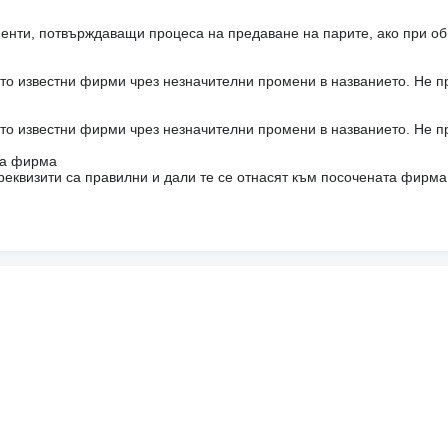
енти, потвърждаващи процеса на предаване на парите, ако при об
то известни фирми чрез незначителни промени в названието. Не 
то известни фирми чрез незначителни промени в названието. Не 
на фирма
реквизити са правилни и дали те се отнасят към посочената фирма