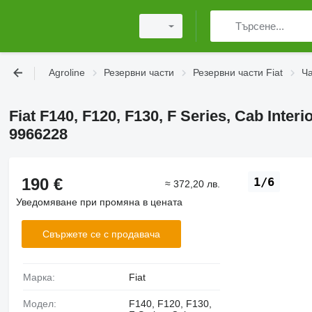
Agroline
Резервни части
Резервни части Fiat
Ча
Fiat F140, F120, F130, F Series, Cab Inter
9966228
190 €
1/6
≈ 372,20 лв.
Уведомяване при промяна в цената
Свържете се с продавача
Марка:
Fiat
Модел:
F140, F120, F130,