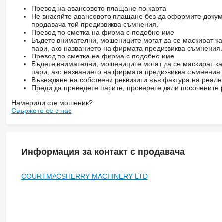
Превод на авансовото плащане по карта
Не внасяйте авансовото плащане без да оформите докум
продавача той предизвиква съмнения.
Превод по сметка на фирма с подобно име
Бъдете внимателни, мошениците могат да се маскират ка
пари, ако названието на фирмата предизвиква съмнения.
Превод по сметка на фирма с подобно име
Бъдете внимателни, мошениците могат да се маскират ка
пари, ако названието на фирмата предизвиква съмнения.
Въвеждане на собствени реквизити във фактура на реал
Преди да преведете парите, проверете дали посочените 
Намерили сте мошеник?
Свържете се с нас
Информация за контакт с продавача
COURTMACSHERRY MACHINERY LTD