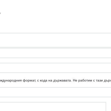
а
еждународния формат, с кода на държавата.
Не работим с тази дър