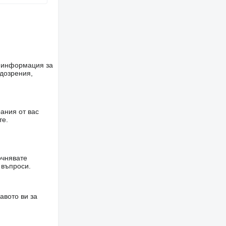
е информация за
одозрения,
ания от вас
те.
очнявате
 въпроси.
авото ви за