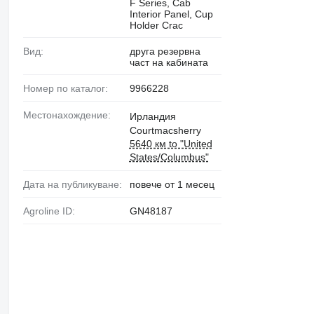
F Series, Cab
Interior Panel, Cup
Holder Crac
Вид:
друга резервна
част на кабината
Номер по каталог:
9966228
Местонахождение:
Ирландия
Courtmacsherry
5640 км to "United
States/Columbus"
Дата на публикуване:
повече от 1 месец
Agroline ID:
GN48187