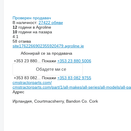
Проверен продавач
В наличност:
27422 обяви
12
години в Agroline
10
години на пазара
4.1
58 отзива
site1762266902355920479.agroline.ie
Абонирай се за продавача
+353 23 880...
Покажи
+353 23 880 5006
Обадете ми се
+353 83 082...
Покажи
+353 83 082 9755
cmstractorparts.com/
cmstractorparts.com/part/1/all-makes/all-series/all-models/all-p
Адрес
Ирландия, Courtmacsherry, Bandon Co. Cork