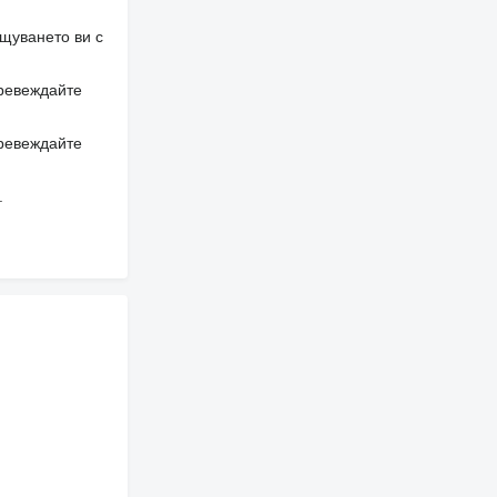
щуването ви с
превеждайте
превеждайте
.