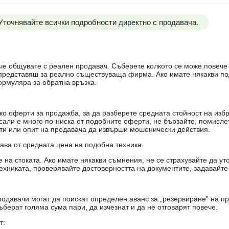
 Уточнявайте всички подробности директно с продавача.
е, че общувате с реален продавач. Съберете колкото се може повеч
е представяш за реално съществуваща фирма. Ако имате някакви п
ормуляра за обратна връзка.
о оферти за продажба, за да разберете средната стойност на избр
есали е много по-ниска от подобните оферти, не бързайте, помисле
кти или опит на продавача да извърши мошенически действия.
чава от средната цена на подобна техника.
на стоката. Ако имате някакви съмнения, не се страхувайте да ут
ехниката, проверявайте достоверността на документите, задавайте
одавачи могат да поискат определен аванс за „резервиране” на пр
ъберат голяма сума пари, да изчезнат и да не отговарят повече.
т: