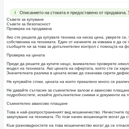
Описанието на стоката е предоставено от продавача.
Съвети за купуване
Съвети за безопасност
Проверка на продавача
Ако сте решили да купувате техника на ниска цена, уверете с
собственика на техниката. Един от начините за измама е да с
съобщете ни за това за допълнителен контрол с помощта на ф
Проверка на цената
Преди да решите да купите нещо, внимателно проверете няколк
модел на техниката. Ако цената на офертата, която сте си хар
Значителната разлика в цената може да означава скрити дефе
Не купувайте стоки, цената на които прекалено много се разли
Не давайте съгласие за съмнителни залози и авансово плащане 
подробностите, искайте допълнителни снимки и документи на т
Съмнително авансово плащане
Това е най-разпространеният вид мошеничество. Нечестните пр
закупуване на техниката. По този начин мошениците могат да с
Към разновидностите на това мошеничество могат да се отнася