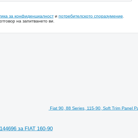
тика за конфиденциалност
и
потребителското споразумение
.
тговор на запитването ви.
Fiat 90, 88 Series, 115-90, Soft Trim Panel 
 5144696 за FIAT 160-90