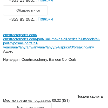
Покажи
+353 23 880...
Обадете ми се
Покажи
+353 83 082...
cmstractorparts.com/
cmstractorparts.com/part/1/all-makes/all-series/all-models/all-
part-types/all-parts/all-
years/any/any/any/any/any/anyy/24/sprice/0/breaking/any
Адрес
Ирландия, Courtmacsherry, Bandon Co. Cork
Покажи картата
Местно време на продавача: 09:32 (IST)
Искане за среща