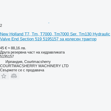
2
New Holland T7, Tm, T7000, Tm7000 Ser. Tm130 Hydraulic
Valve End Section 519 5195157 за колесен трактор
45 €
≈ 88,16 лв.
Друга резервна част на хидравликата
5195157
Ирландия, Courtmacsherry
COURTMACSHERRY MACHINERY LTD
Свържете се с продавача