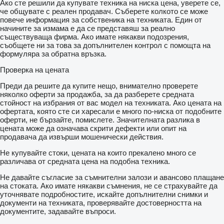
Ако сте решили да купувате техника на ниска цена, уверете се,
че общувате с реален продавач. Съберете колкото се може
повече информация за собственика на техниката. Един от
начините за измама е да се представяш за реално
съществуваща фирма. Ако имате някакви подозрения,
съобщете ни за това за допълнителен контрол с помощта на
формуляра за обратна връзка.
Проверка на цената
Преди да решите да купите нещо, внимателно проверете
няколко оферти за продажба, за да разберете средната
стойност на избрания от вас модел на техниката. Ако цената на
офертата, която сте си харесали е много по-ниска от подобните
оферти, не бързайте, помислете. Значителната разлика в
цената може да означава скрити дефекти или опит на
продавача да извърши мошенически действия.
Не купувайте стоки, цената на които прекалено много се
различава от средната цена на подобна техника.
Не давайте съгласие за съмнителни залози и авансово плащане
на стоката. Ако имате някакви съмнения, не се страхувайте да
уточнявате подробностите, искайте допълнителни снимки и
документи на техниката, проверявайте достоверността на
документите, задавайте въпроси.