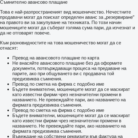
Съмнително авансово плащане
Това е най-разпространеният вид мошеничество. Нечестните
продавачи могат да поискат определен аванс за „резервиране”
на правото ви за закупуване на техниката. По този начин
мошениците могат да съберат голяма сума пари, да изчезнат и
да не отговарят повече.
Към разновидностите на това мошеничество могат да се
отнасят:
Превод на авансовото плащане по карта
Не внасяйте авансовото плащане без да оформите
документи, потвърждаващи процеса на предаване на
парите, ако при общуването ви с продавача той
предизвиква съмнения.
Превод по сметка на фирма с подобно име
Бъдете внимателни, мошениците могат да се маскират
като известни фирми чрез незначителни промени в
названието. Не превеждайте пари, ако названието на
фирмата предизвиква съмнения.
Превод по сметка на фирма с подобно име
Бъдете внимателни, мошениците могат да се маскират
като известни фирми чрез незначителни промени в
названието. Не превеждайте пари, ако названието на
фирмата предизвиква съмнения.
Въвеждане на собствени реквизити във фактура на