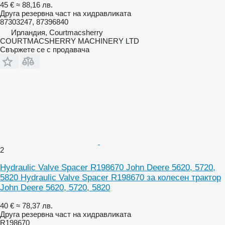
45 €
≈ 88,16 лв.
Друга резервна част на хидравликата
87303247, 87396840
Ирландия, Courtmacsherry
COURTMACSHERRY MACHINERY LTD
Свържете се с продавача
2
Hydraulic Valve Spacer R198670 John Deere 5620, 5720,
5820 Hydraulic Valve Spacer R198670 за колесен трактор
John Deere 5620, 5720, 5820
40 €
≈ 78,37 лв.
Друга резервна част на хидравликата
R198670