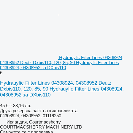
Hydrauylic Filter Lines 04308924,
04308952 Deutz Dxbis110, 120, 85, 90 Hydrauylic Filter Lines
04308924, 04308952 за DXbis110
6
Hydrauylic Filter Lines 04308924, 04308952 Deutz
Dxbis110, 120, 85, 90 Hydrauylic Filter Lines 04308924,
04308952 за DXbis110
45 €
≈ 88,16 лв.
Друга резервна част на хидравликата
04308924, 04308952, 01119250
Ирландия, Courtmacsherry
COURTMACSHERRY MACHINERY LTD
Свържете се с продавача