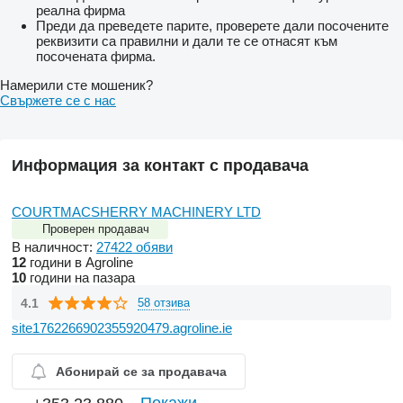
реална фирма
Преди да преведете парите, проверете дали посочените
реквизити са правилни и дали те се отнасят към
посочената фирма.
Намерили сте мошеник?
Свържете се с нас
Информация за контакт с продавача
COURTMACSHERRY MACHINERY LTD
Проверен продавач
В наличност:
27422 обяви
12
години в Agroline
10
години на пазара
4.1
58 отзива
site1762266902355920479.agroline.ie
Абонирай се за продавача