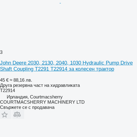
3
John Deere 2030, 2130, 2040, 1030 Hydraulic Pump Drive
Shaft Coupling T2291 T22914 за колесен трактор
45 €
≈ 88,16 лв.
Друга резервна част на хидравликата
T22914
Ирландия, Courtmacsherry
COURTMACSHERRY MACHINERY LTD
Свържете се с продавача