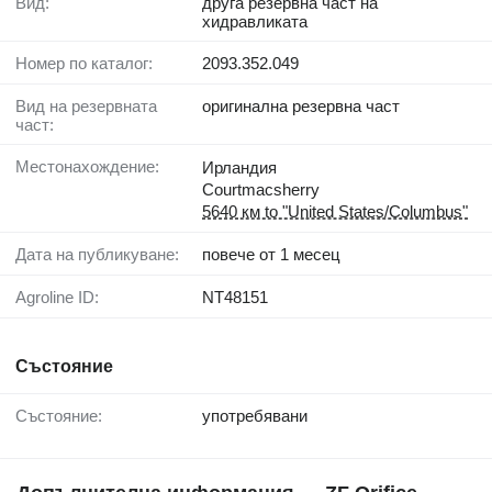
Вид:
друга резервна част на
хидравликата
Номер по каталог:
2093.352.049
Вид на резервната
оригинална резервна част
част:
Местонахождение:
Ирландия
Courtmacsherry
5640 км to "United States/Columbus"
Дата на публикуване:
повече от 1 месец
Agroline ID:
NT48151
Състояние
Състояние:
употребявани