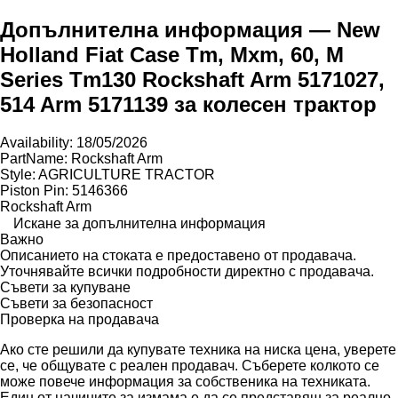
Допълнителна информация — New
Holland Fiat Case Tm, Mxm, 60, M
Series Tm130 Rockshaft Arm 5171027,
514 Arm 5171139 за колесен трактор
Availability: 18/05/2026
PartName: Rockshaft Arm
Style: AGRICULTURE TRACTOR
Piston Pin: 5146366
Rockshaft Arm
Искане за допълнителна информация
Важно
Описанието на стоката е предоставено от продавача.
Уточнявайте всички подробности директно с продавача.
Съвети за купуване
Съвети за безопасност
Проверка на продавача
Ако сте решили да купувате техника на ниска цена, уверете
се, че общувате с реален продавач. Съберете колкото се
може повече информация за собственика на техниката.
Един от начините за измама е да се представяш за реално