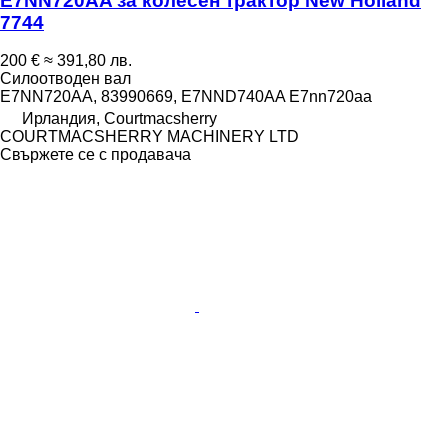
E7NN720AA за колесен трактор New Holland
7744
200 €
≈ 391,80 лв.
Силоотводен вал
E7NN720AA, 83990669, E7NND740AA E7nn720aa
Ирландия, Courtmacsherry
COURTMACSHERRY MACHINERY LTD
Свържете се с продавача