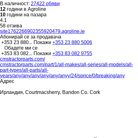
В наличност:
27422 обяви
12
години в Agroline
10
години на пазара
4.1
58 отзива
site1762266902355920479.agroline.ie
Абонирай се за продавача
+353 23 880...
Покажи
+353 23 880 5006
Обадете ми се
+353 83 082...
Покажи
+353 83 082 9755
cmstractorparts.com/
cmstractorparts.com/part/1/all-makes/all-series/all-models/all-
part-types/all-parts/all-
years/any/any/any/any/any/anyy/24/sprice/0/breaking/any
Адрес
Ирландия, Courtmacsherry, Bandon Co. Cork