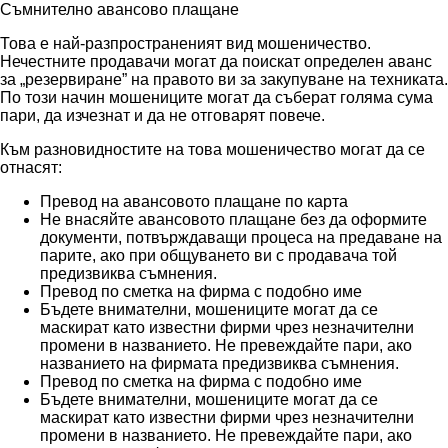
Съмнително авансово плащане
Това е най-разпространеният вид мошеничество.
Нечестните продавачи могат да поискат определен аванс
за „резервиране” на правото ви за закупуване на техниката.
По този начин мошениците могат да съберат голяма сума
пари, да изчезнат и да не отговарят повече.
Към разновидностите на това мошеничество могат да се
отнасят:
Превод на авансовото плащане по карта
Не внасяйте авансовото плащане без да оформите
документи, потвърждаващи процеса на предаване на
парите, ако при общуването ви с продавача той
предизвиква съмнения.
Превод по сметка на фирма с подобно име
Бъдете внимателни, мошениците могат да се
маскират като известни фирми чрез незначителни
промени в названието. Не превеждайте пари, ако
названието на фирмата предизвиква съмнения.
Превод по сметка на фирма с подобно име
Бъдете внимателни, мошениците могат да се
маскират като известни фирми чрез незначителни
промени в названието. Не превеждайте пари, ако