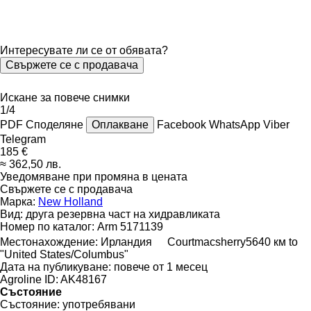
Интересувате ли се от обявата?
Свържете се с продавача
Искане за повече снимки
1/4
PDF
Споделяне
Оплакване
Facebook
WhatsApp
Viber
Telegram
185 €
≈ 362,50 лв.
Уведомяване при промяна в цената
Свържете се с продавача
Марка:
New Holland
Вид:
друга резервна част на хидравликата
Номер по каталог:
Arm 5171139
Местонахождение:
Ирландия
Courtmacsherry
5640 км to
"United States/Columbus"
Дата на публикуване:
повече от 1 месец
Agroline ID:
AK48167
Състояние
Състояние:
употребявани