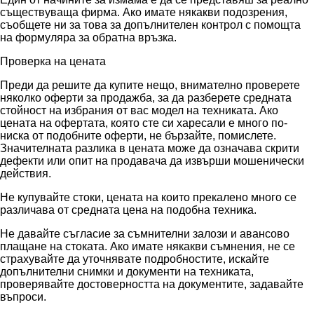
съществуваща фирма. Ако имате някакви подозрения,
съобщете ни за това за допълнителен контрол с помощта
на формуляра за обратна връзка.
Проверка на цената
Преди да решите да купите нещо, внимателно проверете
няколко оферти за продажба, за да разберете средната
стойност на избрания от вас модел на техниката. Ако
цената на офертата, която сте си харесали е много по-
ниска от подобните оферти, не бързайте, помислете.
Значителната разлика в цената може да означава скрити
дефекти или опит на продавача да извърши мошенически
действия.
Не купувайте стоки, цената на които прекалено много се
различава от средната цена на подобна техника.
Не давайте съгласие за съмнителни залози и авансово
плащане на стоката. Ако имате някакви съмнения, не се
страхувайте да уточнявате подробностите, искайте
допълнителни снимки и документи на техниката,
проверявайте достоверността на документите, задавайте
въпроси.