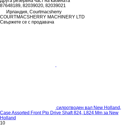
Друга резервна част на кабината
87648189, 82039020, 82039021
Ирландия, Courtmacsherry
COURTMACSHERRY MACHINERY LTD
Свържете се с продавача
силоотводен вал New Holland,
Case Assorted Front Pto Drive Shaft 824, L824 Mm за New
Holland
10