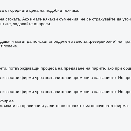
ва от средната цена на подобна техника.
а стоката. Ако имате някакви съмнения, не се страхувайте да уто
нтите, задавайте въпроси.
авачи могат да поискат определен аванс за „резервиране” на прав
т повече.
ти, потвърждаващи процеса на предаване на парите, ако при общ
о известни фирми чрез незначителни промени в названието. Не пр
о известни фирми чрез незначителни промени в названието. Не пр
а фирма
квизити са правилни и дали те се отнасят към посочената фирма.