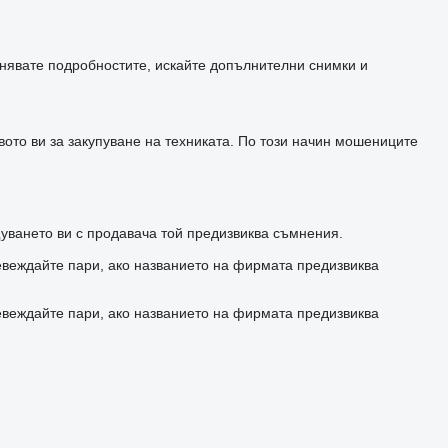
чнявате подробностите, искайте допълнителни снимки и
ото ви за закупуване на техниката. По този начин мошениците
уването ви с продавача той предизвиква съмнения.
евеждайте пари, ако названието на фирмата предизвиква
евеждайте пари, ако названието на фирмата предизвиква