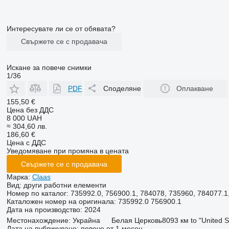
Интересувате ли се от обявата?
Свържете се с продавача
Искане за повече снимки
1/36
PDF
Споделяне
Оплакване
155,50 €
Цена без ДДС
8 000 UAH
≈ 304,60 лв.
186,60 €
Цена с ДДС
Уведомяване при промяна в цената
Свържете се с продавача
Марка:
Claas
Вид:
други работни елементи
Номер по каталог:
735992.0, 756900.1, 784078, 735960, 784077.1
Каталожен номер на оригинала:
735992.0 756900.1
Дата на производство:
2024
Местонахождение:
Украйна
Белая Церковь
8093 км to "United 
Дата на публикуване:
повече от 1 месец