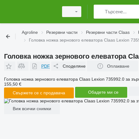
Agroline
Резервни части
Резервни части Claas
Головка ножка зернового елеватора Claas Lexion 73
Головка ножка зернового елеватора Claa
PDF
Споделяне
Оплакване
Головка ножка зернового елеватора Claas Lexion 735992.0 за з
155,50 €
Обадете ми се
Свържете се с продавача
Виж всички снимки