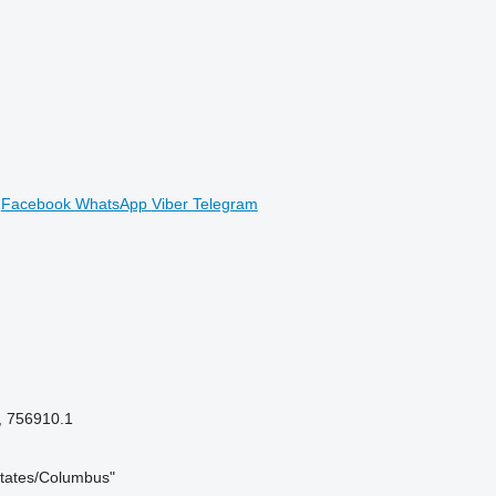
Facebook
WhatsApp
Viber
Telegram
, 756910.1
States/Columbus"