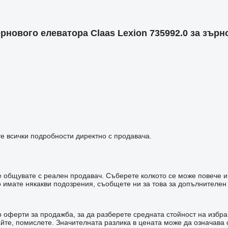
ового елеватора Claas Lexion 735992.0 за зърно
е всички подробности директно с продавача.
 че общувате с реален продавач. Съберете колкото се може повече 
имате някакви подозрения, съобщете ни за това за допълнителен
оферти за продажба, за да разберете средната стойност на избран
зайте, помислете. Значителната разлика в цената може да означав