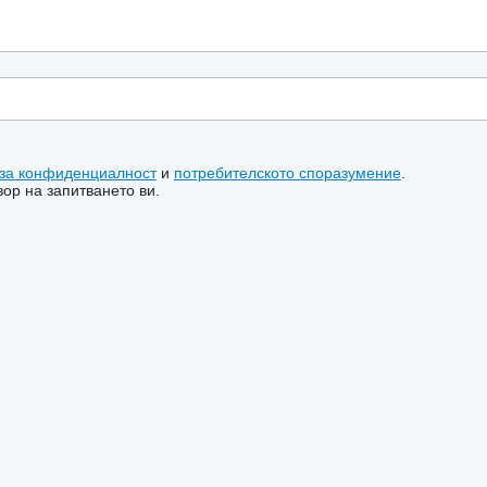
 за конфиденциалност
и
потребителското споразумение
.
ор на запитването ви.