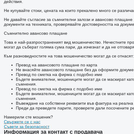
действия.
Не купувайте стоки, цената на които прекалено много се различа
Не давайте съгласие за съмнителни залози и авансово плащане н
документи на техниката, проверявайте достоверността на докуме
Съмнително авансово плащане
Това е най-разпространеният вид мошеничество. Нечестните прод
могат да съберат голяма сума пари, да изчезнат и да не отговаря
Към разновидностите на това мошеничество могат да се отнасят:
Превод на авансовото плащане по карта
Не внасяйте авансовото плащане без да оформите докумен
Превод по сметка на фирма с подобно име
Бъдете внимателни, мошениците могат да се маскират кат
съмнения.
Превод по сметка на фирма с подобно име
Бъдете внимателни, мошениците могат да се маскират кат
съмнения.
Въвеждане на собствени реквизити във фактура на реалн
Преди да преведете парите, проверете дали посочените ре
Намерили сте мошеник?
Свържете се с нас
Съвети за безопасност
Информация за контакт с продавача