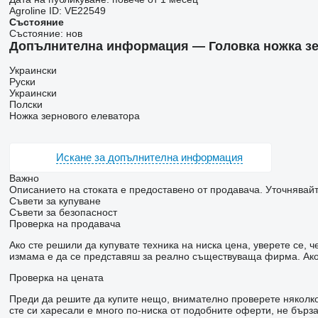
Agroline ID:
VE22549
Състояние
Състояние:
нов
Допълнителна информация — Головка ножка зерн
Украински
Руски
Украински
Полски
Ножка зернового елеватора
Искане за допълнителна информация
Важно
Описанието на стоката е предоставено от продавача. Уточнявайт
Съвети за купуване
Съвети за безопасност
Проверка на продавача
Ако сте решили да купувате техника на ниска цена, уверете се,
измама е да се представяш за реално съществуваща фирма. Ако 
Проверка на цената
Преди да решите да купите нещо, внимателно проверете няколко 
сте си харесали е много по-ниска от подобните оферти, не бър