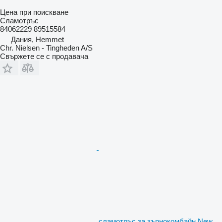
Цена при поискване
Сламотръс
84062229 89515584
Дания, Hemmet
Chr. Nielsen - Tingheden A/S
Свържете се с продавача
сламотръс за зърнокомбайн New