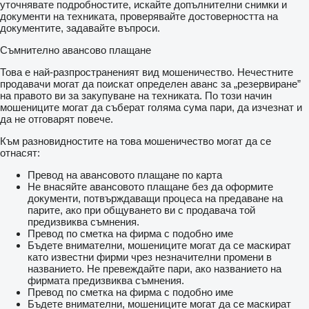
уточнявате подробностите, искайте допълнителни снимки и
документи на техниката, проверявайте достоверността на
документите, задавайте въпроси.
Съмнително авансово плащане
Това е най-разпространеният вид мошеничество. Нечестните
продавачи могат да поискат определен аванс за „резервиране”
на правото ви за закупуване на техниката. По този начин
мошениците могат да съберат голяма сума пари, да изчезнат и
да не отговарят повече.
Към разновидностите на това мошеничество могат да се
отнасят:
Превод на авансовото плащане по карта
Не внасяйте авансовото плащане без да оформите
документи, потвърждаващи процеса на предаване на
парите, ако при общуването ви с продавача той
предизвиква съмнения.
Превод по сметка на фирма с подобно име
Бъдете внимателни, мошениците могат да се маскират
като известни фирми чрез незначителни промени в
названието. Не превеждайте пари, ако названието на
фирмата предизвиква съмнения.
Превод по сметка на фирма с подобно име
Бъдете внимателни, мошениците могат да се маскират