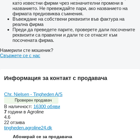
като известни фирми чрез незначителни промени в
названието. Не превеждайте пари, ако названието на
фирмата предизвиква съмнения.
Въвеждане на собствени реквизити във фактура на
реална фирма
Преди да преведете парите, проверете дали посочените
реквизити са правилни и дали те се отнасят към
посочената фирма.
Намерили сте мошеник?
Свържете се с нас
Информация за контакт с продавача
Chr. Nielsen - Tingheden A/S
Проверен продавач
В наличност:
16300 обяви
7
години в Agroline
4.6
22 отзива
tingheden.agroline24.dk
Абонирай се за продавача