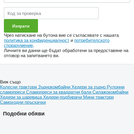
Чрез натискане на бутона вие се съгласявате с нашата
политика за конфиденциалност
и
потребителското
споразумение
.
Личните ви данни ще бъдат обработени за предоставяне на
отговор на запитването ви.
Виж също
Колесни трактори
Зърнокомбайни
Хедери за зърно
Рулонни
сламопреси
Сламопреси за квадратни бали
Силажокомбайни
Хедери за царевица
Хедери-подбирачи
Мини трактори
Самоходни пръскачки
Подобни обяви