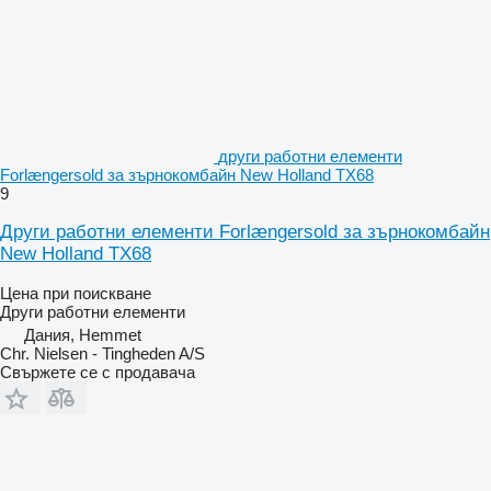
други работни елементи
Forlængersold за зърнокомбайн New Holland TX68
9
Други работни елементи Forlængersold за зърнокомбайн
New Holland TX68
Цена при поискване
Други работни елементи
Дания, Hemmet
Chr. Nielsen - Tingheden A/S
Свържете се с продавача