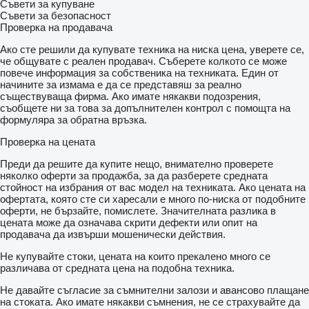
Съвети за купуване
Съвети за безопасност
Проверка на продавача
Ако сте решили да купувате техника на ниска цена, уверете се,
че общувате с реален продавач. Съберете колкото се може
повече информация за собственика на техниката. Един от
начините за измама е да се представяш за реално
съществуваща фирма. Ако имате някакви подозрения,
съобщете ни за това за допълнителен контрол с помощта на
формуляра за обратна връзка.
Проверка на цената
Преди да решите да купите нещо, внимателно проверете
няколко оферти за продажба, за да разберете средната
стойност на избрания от вас модел на техниката. Ако цената на
офертата, която сте си харесали е много по-ниска от подобните
оферти, не бързайте, помислете. Значителната разлика в
цената може да означава скрити дефекти или опит на
продавача да извърши мошенически действия.
Не купувайте стоки, цената на които прекалено много се
различава от средната цена на подобна техника.
Не давайте съгласие за съмнителни залози и авансово плащане
на стоката. Ако имате някакви съмнения, не се страхувайте да