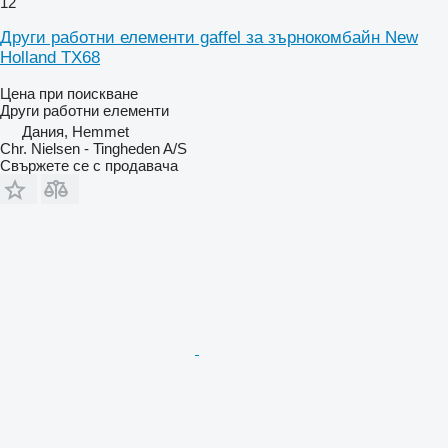
12
Други работни елементи gaffel за зърнокомбайн New
Holland TX68
Цена при поискване
Други работни елементи
Дания, Hemmet
Chr. Nielsen - Tingheden A/S
Свържете се с продавача