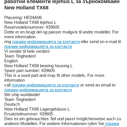
работни елементи lejehus L за зърнокомбайн
New Holland TX68
Placering: HE04A06
New Holland TX68 lejehus L
Reservedelsnummer: 439605
Dette er en brugt del og passer muligvis til andre modeller. For
mere information
ring
покажи информацията за контакти
eller send en e-mail til
покажи информацията за контакти
Vi sender til hele verden!
Team Tingheden!
English
New Holland TX68 bearing housing L
Spare part number: 439605
This is a used part and may fit other models. For more
information
call
покажи информацията за контакти
or send an email to
покажи информацията за контакти
We ship worldwide!
Team Tingheden!
Deutsch
New Holland TX68 Lagergehäuse L
Ersatzteilnummer: 439605
Dies ist ein gebrauchtes Teil und passt möglicherweise auch zu
anderen Modellen. Für weitere Informationen rufen Sie
покажи