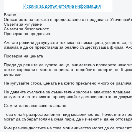
Искане за допълнителна информация
Важно
Описанието на стоката е предоставено от продавача. Уточнявайт
Съвети за купуване
Съвети за безопасност
Проверка на продавача
Ако сте решили да купувате техника на ниска цена, уверете се,
измама е да се представяш за реално съществуваща фирма. Ако 
Проверка на цената
Преди да решите да купите нещо, внимателно проверете няколко 
сте си харесали е много по-ниска от подобните оферти, не бър
действия.
Не купувайте стоки, цената на които прекалено много се различа
Не давайте съгласие за съмнителни залози и авансово плащане н
документи на техниката, проверявайте достоверността на докуме
Съмнително авансово плащане
Това е най-разпространеният вид мошеничество. Нечестните прод
могат да съберат голяма сума пари, да изчезнат и да не отговаря
Към разновидностите на това мошеничество могат да се отнасят: