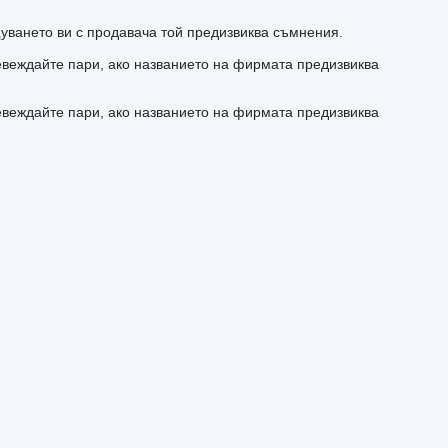
уването ви с продавача той предизвиква съмнения.
евеждайте пари, ако названието на фирмата предизвиква
евеждайте пари, ако названието на фирмата предизвиква