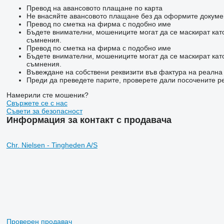
Превод на авансовото плащане по карта
Не внасяйте авансовото плащане без да оформите докумен
Превод по сметка на фирма с подобно име
Бъдете внимателни, мошениците могат да се маскират кат
съмнения.
Превод по сметка на фирма с подобно име
Бъдете внимателни, мошениците могат да се маскират кат
съмнения.
Въвеждане на собствени реквизити във фактура на реалн
Преди да преведете парите, проверете дали посочените ре
Намерили сте мошеник?
Свържете се с нас
Съвети за безопасност
Информация за контакт с продавача
Chr. Nielsen - Tingheden A/S
Проверен продавач