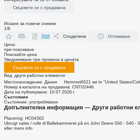
Свържете се с продавача
Искане за повече снимки
1/6
PDF
Споделяне
Оплакване
Цена:
при поискване
Поискайте цена
Уведомяване при промяна в цената
Свържете се с продавача
Вид:
други работни елементи
Местонахождение:
Дания
Hemmet
6521 км to "United States/Co
Номер в каталога на продавача:
CNT02446
Дата на публикуване:
10.07.2026 г.
Състояние
Състояние:
употребявани
Допълнителна информация — Други работни елеме
Placering: HC04S02
Ubrugt valse / rulle til Ballekammeret på en John Deere 550 - 540
eller mere info