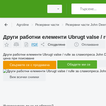
Agroline
Резервни части
Резервни части John Dee
Други работни елементи Ubrugt valse / r
PDF
Споделяне
Оплакване
Други работни елементи Ubrugt valse / rulle за сламопреса John 
цена при поискване
Обадете ми се
Свържете се с продавача
Виж всички снимки
Интересувате ли се от обявата?