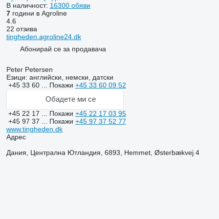
В наличност:
16300 обяви
7
години в Agroline
4.6
22 отзива
tingheden.agroline24.dk
Абонирай се за продавача
Peter Petersen
Езици:
английски, немски, датски
+45 33 60 ...
Покажи
+45 33 60 09 52
Обадете ми се
+45 22 17 ...
Покажи
+45 22 17 03 95
+45 97 37 ...
Покажи
+45 97 37 52 77
www.tingheden.dk
Адрес
Дания, Централна Ютландия, 6893, Hemmet, Østerbækvej 4