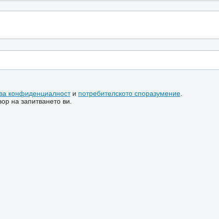
 за конфиденциалност
и
потребителското споразумение
.
ор на запитването ви.