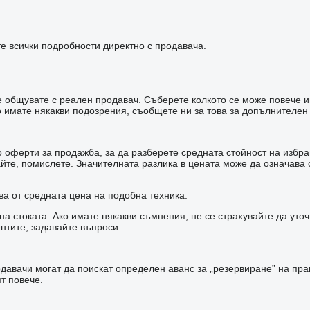
е всички подробности директно с продавача.
 че общувате с реален продавач. Съберете колкото се може повече 
имате някакви подозрения, съобщете ни за това за допълнителен
оферти за продажба, за да разберете средната стойност на избран
зайте, помислете. Значителната разлика в цената може да означав
ва от средната цена на подобна техника.
а стоката. Ако имате някакви съмнения, не се страхувайте да уто
нтите, задавайте въпроси.
авачи могат да поискат определен аванс за „резервиране” на прав
т повече.