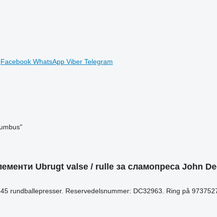
Facebook
WhatsApp
Viber
Telegram
lumbus"
нти Ubrugt valse / rulle за сламопреса John De
 - 545 rundballepresser. Reservedelsnummer: DC32963. Ring på 9737527