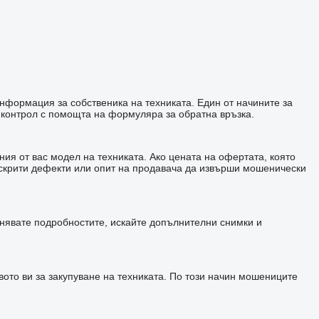
информация за собственика на техниката. Един от начините за
 контрол с помощта на формуляра за обратна връзка.
ия от вас модел на техниката. Ако цената на офертата, която
а скрити дефекти или опит на продавача да извърши мошенически
чнявате подробностите, искайте допълнителни снимки и
ото ви за закупуване на техниката. По този начин мошениците