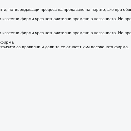
ти, потвърждаващи процеса на предаване на парите, ако при общ
о известни фирми чрез незначителни промени в названието. Не пр
о известни фирми чрез незначителни промени в названието. Не пр
а фирма
квизити са правилни и дали те се отнасят към посочената фирма.