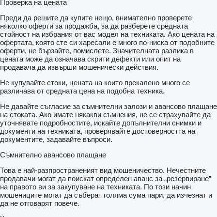
Проверка на цената
Преди да решите да купите нещо, внимателно проверете
няколко оферти за продажба, за да разберете средната
стойност на избрания от вас модел на техниката. Ако цената на
офертата, която сте си харесали е много по-ниска от подобните
оферти, не бързайте, помислете. Значителната разлика в
цената може да означава скрити дефекти или опит на
продавача да извърши мошенически действия.
Не купувайте стоки, цената на които прекалено много се
различава от средната цена на подобна техника.
Не давайте съгласие за съмнителни залози и авансово плащане
на стоката. Ако имате някакви съмнения, не се страхувайте да
уточнявате подробностите, искайте допълнителни снимки и
документи на техниката, проверявайте достоверността на
документите, задавайте въпроси.
Съмнително авансово плащане
Това е най-разпространеният вид мошеничество. Нечестните
продавачи могат да поискат определен аванс за „резервиране”
на правото ви за закупуване на техниката. По този начин
мошениците могат да съберат голяма сума пари, да изчезнат и
да не отговарят повече.