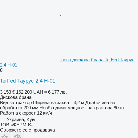
нова дискова брана TerFed Таурус
2,4 Н-01
8
TerFed Таурус 2,4 Н-01
3 153 €
162 200 UAH
≈ 6 177 лв.
Дискова брана
Вид
за трактор
Ширина на захват
3,2 м
Дълбочина на
обработка
200 мм
Необходима мощност на трактора
80 к.с.
Работна скорост
12 км/ч
Украйна, Kyiv
ТОВ «ФЕРМ Є»
Свържете се с продавача