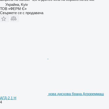
Украйна, Kyiv
ТОВ «ФЕРМ Є»
Свържете се с продавача
нова дискова брана Агрореммаш
АГД-2,1 Н
4