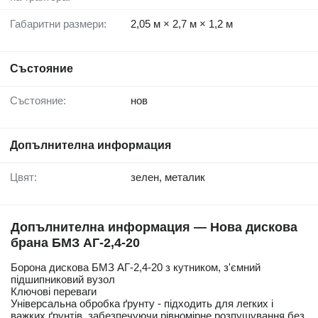
Габаритни размери:
2,05 м × 2,7 м × 1,2 м
Състояние
Състояние:
нов
Допълнителна информация
Цвят:
зелен, металик
Допълнителна информация — Нова дискова
брана БМЗ АГ-2,4-20
Борона дискова БМЗ АГ-2,4-20 з кутником, з'ємний
підшипниковий вузол
Ключові переваги
Універсальна обробка ґрунту - підходить для легких і
важких ґрунтів, забезпечуючи рівномірне розпушування без