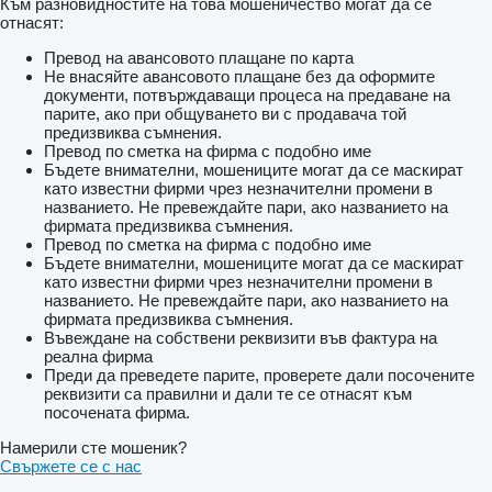
Към разновидностите на това мошеничество могат да се
отнасят:
Превод на авансовото плащане по карта
Не внасяйте авансовото плащане без да оформите
документи, потвърждаващи процеса на предаване на
парите, ако при общуването ви с продавача той
предизвиква съмнения.
Превод по сметка на фирма с подобно име
Бъдете внимателни, мошениците могат да се маскират
като известни фирми чрез незначителни промени в
названието. Не превеждайте пари, ако названието на
фирмата предизвиква съмнения.
Превод по сметка на фирма с подобно име
Бъдете внимателни, мошениците могат да се маскират
като известни фирми чрез незначителни промени в
названието. Не превеждайте пари, ако названието на
фирмата предизвиква съмнения.
Въвеждане на собствени реквизити във фактура на
реална фирма
Преди да преведете парите, проверете дали посочените
реквизити са правилни и дали те се отнасят към
посочената фирма.
Намерили сте мошеник?
Свържете се с нас