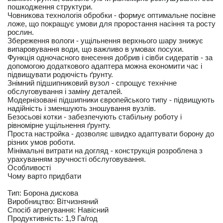
пошкодження структури.
Човникова технологія обробки - формує оптимальне посівне
ложе, що покращує умови для проростання насіння та росту
рослин.
Збереження вологи - ущільнення верхнього шару знижує
випаровування води, що важливо в умовах посухи.
Функція одночасного внесення добрив і сівби сидератів - за
допомогою додаткового адаптера можна економити час і
підвищувати родючість ґрунту.
Знімний підшипниковий вузол - спрощує технічне
обслуговування і заміну деталей.
Модернізовані підшипники європейського типу - підвищують
надійність і зменшують зношування вузлів.
Безосьові котки - забезпечують стабільну роботу і
рівномірне ущільнення ґрунту.
Проста настройка - дозволяє швидко адаптувати борону до
різних умов роботи.
Мінімальні витрати на догляд - конструкція розроблена з
урахуванням зручності обслуговування.
Особливості
Чому варто придбати
Тип: Борона дискова
Виробництво: Вітчизняний
Спосіб агрегування: Навісний
Продуктивність: 1,9 Га/год