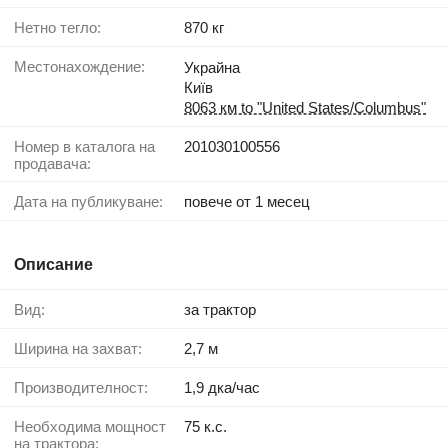
Нетно тегло:
870 кг
Местонахождение:
Украйна
Київ
8063 км to "United States/Columbus"
Номер в каталога на
201030100556
продавача:
Дата на публикуване:
повече от 1 месец
Описание
Вид:
за трактор
Ширина на захват:
2,7 м
Производителност:
1,9 дка/час
Необходима мощност
75 к.с.
на трактора: