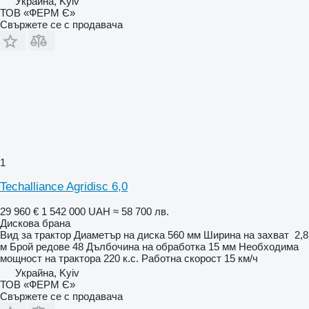
Украйна, Kyiv
ТОВ «ФЕРМ Є»
Свържете се с продавача
1
Techalliance Agridisc 6,0
29 960 €
1 542 000 UAH
≈ 58 700 лв.
Дискова брана
Вид
за трактор
Диаметър на диска
560 мм
Ширина на захват
2,8
м
Брой редове
48
Дълбочина на обработка
15 мм
Необходима
мощност на трактора
220 к.с.
Работна скорост
15 км/ч
Украйна, Kyiv
ТОВ «ФЕРМ Є»
Свържете се с продавача