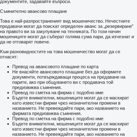
документите, задавайте въпроси.
Съмнително авансово плащане
Това е най-разпространеният вид мошеничество. Нечестните
продавачи могат да поискат определен аванс за „резервиране”
на правото ви за закупуване на техниката. По този начин
мошениците могат да съберат голяма сума пари, да изчезнат и
да не отговарят повече.
Към разновидностите на това мошеничество могат да се
отнасят:
Превод на авансовото плащане по карта
Не внасяйте авансовото плащане без да оформите
документи, потвърждаващи процеса на предаване на
парите, ако при общуването ви с продавача той
предизвиква съмнения.
Превод по сметка на фирма с подобно име
Бъдете внимателни, мошениците могат да се маскират
като известни фирми чрез незначителни промени в
названието. Не превеждайте пари, ако названието на
фирмата предизвиква съмнения.
Превод по сметка на фирма с подобно име
Бъдете внимателни, мошениците могат да се маскират
като известни фирми чрез незначителни промени в
названието. Не превеждайте пари, ако названието на