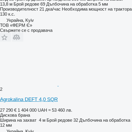
13,8 м
Брой редове
69
Дълбочина на обработка
5 мм
Производителност
21 дка/час
Необходима мощност на трактора
130 к.с.
Украйна, Kyiv
ТОВ «ФЕРМ Є»
Свържете се с продавача
2
Agrokalina DEFT 4,0 SQR
27 290 €
1 404 000 UAH
≈ 53 460 лв.
Дискова брана
Ширина на захват
4 м
Брой редове
32
Дълбочина на обработка
12 мм
Украйна, Kyiv