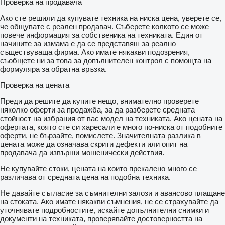
Проверка на продавача
Ако сте решили да купувате техника на ниска цена, уверете се,
че общувате с реален продавач. Съберете колкото се може
повече информация за собственика на техниката. Един от
начините за измама е да се представяш за реално
съществуваща фирма. Ако имате някакви подозрения,
съобщете ни за това за допълнителен контрол с помощта на
формуляра за обратна връзка.
Проверка на цената
Преди да решите да купите нещо, внимателно проверете
няколко оферти за продажба, за да разберете средната
стойност на избрания от вас модел на техниката. Ако цената на
офертата, която сте си харесали е много по-ниска от подобните
оферти, не бързайте, помислете. Значителната разлика в
цената може да означава скрити дефекти или опит на
продавача да извърши мошенически действия.
Не купувайте стоки, цената на които прекалено много се
различава от средната цена на подобна техника.
Не давайте съгласие за съмнителни залози и авансово плащане
на стоката. Ако имате някакви съмнения, не се страхувайте да
уточнявате подробностите, искайте допълнителни снимки и
документи на техниката, проверявайте достоверността на