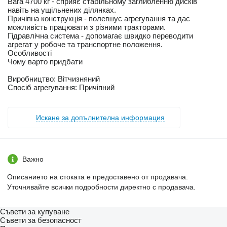
Вага 4700 кг - сприяє стабільному заглибленню дисків
навіть на ущільнених ділянках.
Причіпна конструкція - полегшує агрегування та дає
можливість працювати з різними тракторами.
Гідравлічна система - допомагає швидко переводити
агрегат у робоче та транспортне положення.
Особливості
Чому варто придбати
Виробництво: Вітчизняний
Спосіб агрегування: Причіпний
Искане за допълнителна информация
Важно
Описанието на стоката е предоставено от продавача.
Уточнявайте всички подробности директно с продавача.
Съвети за купуване
Съвети за безопасност