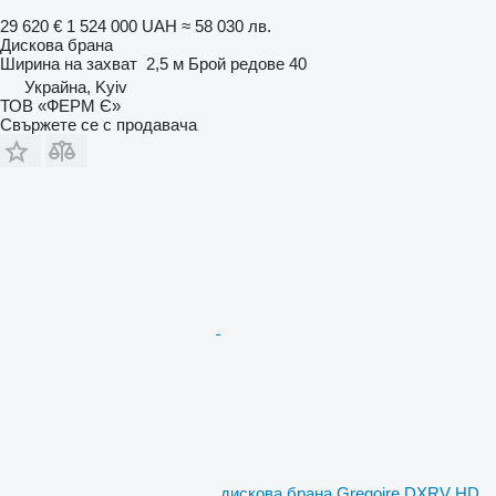
29 620 €
1 524 000 UAH
≈ 58 030 лв.
Дискова брана
Ширина на захват
2,5 м
Брой редове
40
Украйна, Kyiv
ТОВ «ФЕРМ Є»
Свържете се с продавача
дискова брана Gregoire DXRV HD