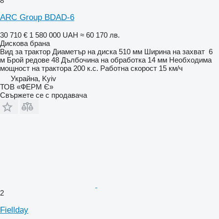
8
ARC Group BDAD-6
30 710 €
1 580 000 UAH
≈ 60 170 лв.
Дискова брана
Вид
за трактор
Диаметър на диска
510 мм
Ширина на захват
6
м
Брой редове
48
Дълбочина на обработка
14 мм
Необходима
мощност на трактора
200 к.с.
Работна скорост
15 км/ч
Украйна, Kyiv
ТОВ «ФЕРМ Є»
Свържете се с продавача
2
Fiellday