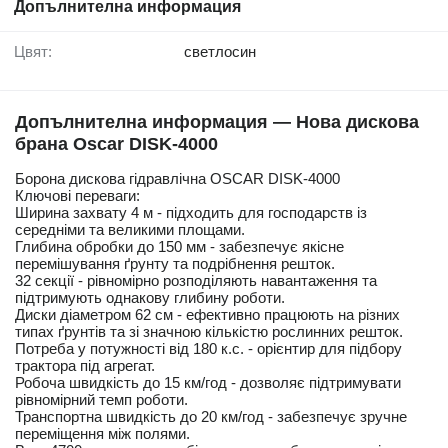
Допълнителна информация
Цвят:
светлосин
Допълнителна информация — Нова дискова
брана Oscar DISK-4000
Борона дискова гідравлічна OSCAR DISK-4000
Ключові переваги:
Ширина захвату 4 м - підходить для господарств із
середніми та великими площами.
Глибина обробки до 150 мм - забезпечує якісне
перемішування ґрунту та подрібнення решток.
32 секції - рівномірно розподіляють навантаження та
підтримують однакову глибину роботи.
Диски діаметром 62 см - ефективно працюють на різних
типах ґрунтів та зі значною кількістю рослинних решток.
Потреба у потужності від 180 к.с. - орієнтир для підбору
трактора під агрегат.
Робоча швидкість до 15 км/год - дозволяє підтримувати
рівномірний темп роботи.
Транспортна швидкість до 20 км/год - забезпечує зручне
переміщення між полями.