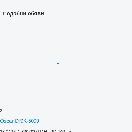
Подобни обяви
3
Oscar DISK-5000
33 040 €
1 700 000 UAH
≈ 64 740 лв.