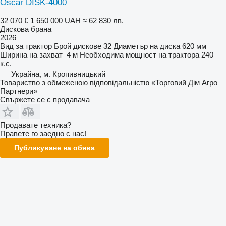
Oscar DISK-4000
32 070 €
1 650 000 UAH
≈ 62 830 лв.
Дискова брана
2026
Вид
за трактор
Брой дискове
32
Диаметър на диска
620 мм
Ширина на захват
4 м
Необходима мощност на трактора
240
к.с.
Украйна, м. Кропивницький
Товариство з обмеженою відповідальністю «Торговий Дім Агро
Партнери»
Свържете се с продавача
Продавате техника?
Правете го заедно с нас!
Публикуване на обява