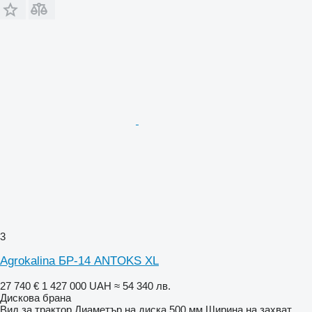
3
Agrokalina БР-14 ANTOKS XL
27 740 €
1 427 000 UAH
≈ 54 340 лв.
Дискова брана
Вид
за трактор
Диаметър на диска
500 мм
Ширина на захват