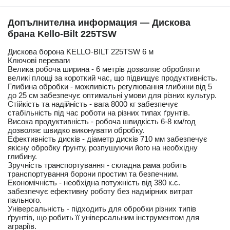
Допълнителна информация — Дискова
брана Kello-Bilt 225TSW
Дискова борона KELLO-BILT 225TSW 6 м
Ключові переваги
Велика робоча ширина - 6 метрів дозволяє обробляти
великі площі за короткий час, що підвищує продуктивність.
Глибина обробки - можливість регулювання глибини від 5
до 25 см забезпечує оптимальні умови для різних культур.
Стійкість та надійність - вага 8000 кг забезпечує
стабільність під час роботи на різних типах ґрунтів.
Висока продуктивність - робоча швидкість 6-8 км/год
дозволяє швидко виконувати обробку.
Ефективність дисків - діаметр дисків 710 мм забезпечує
якісну обробку ґрунту, розпушуючи його на необхідну
глибину.
Зручність транспортування - складна рама робить
транспортування борони простим та безпечним.
Економічність - необхідна потужність від 380 к.с.
забезпечує ефективну роботу без надмірних витрат
пального.
Універсальність - підходить для обробки різних типів
ґрунтів, що робить її універсальним інструментом для
аграріїв.