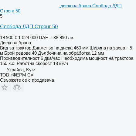
дискова брана Слобода ЛДП
Стронг 50
5
Слобода ЛДП Стронг 50
19 900 €
1 024 000 UAH
≈ 38 990 лв.
Дискова брана
Вид
за трактор
Диаметър на диска
460 мм
Ширина на захват
5
м
Брой редове
40
Дълбочина на обработка
12 мм
Производителност
6 дка/час
Необходима мощност на трактора
150 к.с.
Работна скорост
18 км/ч
Украйна, Kyiv
ТОВ «ФЕРМ Є»
Свържете се с продавача