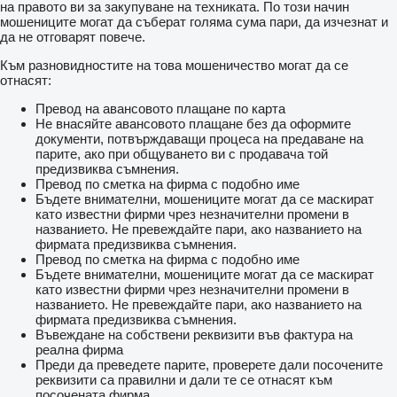
на правото ви за закупуване на техниката. По този начин
мошениците могат да съберат голяма сума пари, да изчезнат и
да не отговарят повече.
Към разновидностите на това мошеничество могат да се
отнасят:
Превод на авансовото плащане по карта
Не внасяйте авансовото плащане без да оформите
документи, потвърждаващи процеса на предаване на
парите, ако при общуването ви с продавача той
предизвиква съмнения.
Превод по сметка на фирма с подобно име
Бъдете внимателни, мошениците могат да се маскират
като известни фирми чрез незначителни промени в
названието. Не превеждайте пари, ако названието на
фирмата предизвиква съмнения.
Превод по сметка на фирма с подобно име
Бъдете внимателни, мошениците могат да се маскират
като известни фирми чрез незначителни промени в
названието. Не превеждайте пари, ако названието на
фирмата предизвиква съмнения.
Въвеждане на собствени реквизити във фактура на
реална фирма
Преди да преведете парите, проверете дали посочените
реквизити са правилни и дали те се отнасят към
посочената фирма.