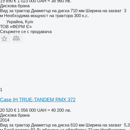
19 890 €
1 023 000 UAH
≈ 38 960 лв.
Дискова брана
Вид
за трактор
Диаметър на диска
710 мм
Ширина на захват
3
м
Необходима мощност на трактора
300 к.с.
Украйна, Kyiv
ТОВ «ФЕРМ Є»
Свържете се с продавача
1
Case IH TRUE-TANDEM RMX 372
20 520 €
1 056 000 UAH
≈ 40 200 лв.
Дискова брана
2014
Вид
за трактор
Диаметър на диска
610 мм
Ширина на захват
5,3
м
Брой редове
83
Дълбочина на обработка
22 мм
Необходима