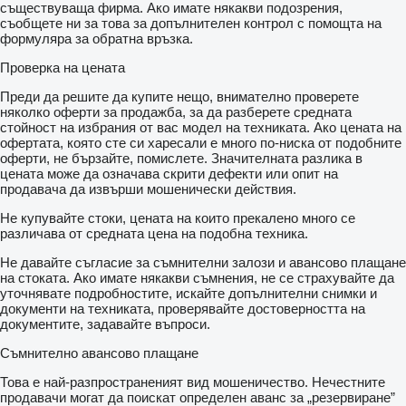
съществуваща фирма. Ако имате някакви подозрения,
съобщете ни за това за допълнителен контрол с помощта на
формуляра за обратна връзка.
Проверка на цената
Преди да решите да купите нещо, внимателно проверете
няколко оферти за продажба, за да разберете средната
стойност на избрания от вас модел на техниката. Ако цената на
офертата, която сте си харесали е много по-ниска от подобните
оферти, не бързайте, помислете. Значителната разлика в
цената може да означава скрити дефекти или опит на
продавача да извърши мошенически действия.
Не купувайте стоки, цената на които прекалено много се
различава от средната цена на подобна техника.
Не давайте съгласие за съмнителни залози и авансово плащане
на стоката. Ако имате някакви съмнения, не се страхувайте да
уточнявате подробностите, искайте допълнителни снимки и
документи на техниката, проверявайте достоверността на
документите, задавайте въпроси.
Съмнително авансово плащане
Това е най-разпространеният вид мошеничество. Нечестните
продавачи могат да поискат определен аванс за „резервиране”