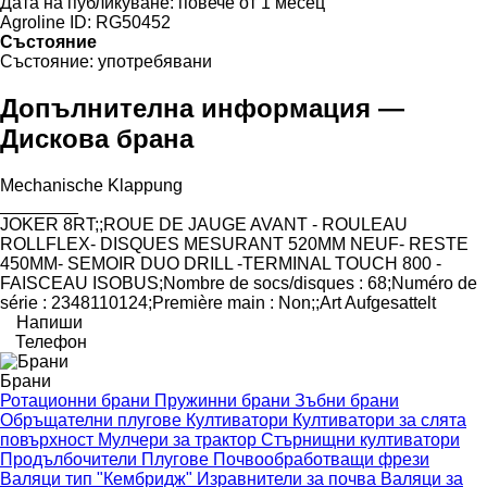
Дата на публикуване:
повече от 1 месец
Agroline ID:
RG50452
Състояние
Състояние:
употребявани
Допълнителна информация —
Дискова брана
Mechanische ​​​​​​​​​‌‌​​​​‌​​​​​​​​​‌‌‌​‌​‌​​​​​​​​​‌‌‌​‌​​​​​​​​​​​‌‌​‌‌‌‌​​​​​​​​​‌‌​‌‌​​​​​​​​​​​‌‌​‌​​‌​​​​​​​​​‌‌​‌‌‌​​​​​​​​​​‌‌​​‌​‌Klappung
________
JOKER 8RT;;ROUE DE JAUGE AVANT - ROULEAU
ROLLFLEX- DISQUES MESURANT 520MM NEUF- RESTE
450MM- SEMOIR DUO DRILL -TERMINAL TOUCH 800 -
FAISCEAU ISOBUS;Nombre de socs/disques : 68;Numéro de
série : 2348110124;Première main : Non;;Art Aufgesattelt
Напиши
Телефон
Брани
Ротационни брани
Пружинни брани
Зъбни брани
Обръщателни плугове
Култиватори
Култиватори за слята
повърхност
Мулчери за трактор
Стърнищни култиватори
Продълбочители
Плугове
Почвообработващи фрези
Валяци тип "Кембридж"
Изравнители за почва
Валяци за