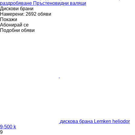
раздробяване
Пръстеновидни валяци
Дискови брани
Намерени:
2692 обяви
Покажи
Абонирай се
Подобни обяви
дискова брана Lemken heliodor
9-500 k
9