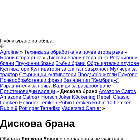
Публикуване на обява
Agroline
»
Техника за обработка на почва втора ръка
»
Брани втора ръка
»
Дискови брани втора ръка
Ротационни
брани
Пружинни брани
Зъбни брани
Обръщателни плугове
Култиватори
Култиватори за слята повърхност
Мулчери за
трактор
Стърнищни култиватори
Продълбочители
Плугове
Почвообработващи фрези
Валяци тип "Кембридж"
Изравнители за почва
Валяци за раздробяване
Пръстеновидни валяци
»
Дискова брана
Amazone Catros
Amazone Catros+
Horsch Joker
Köckerling Rebell Classic
Lemken Heliodor
Lemken Rubin
Lemken Rubin 10
Lemken
Rubin 9
Pöttinger Terradisc
Väderstad Carrier
»
Дискова брана
Обявата
Дискова брана
е продадена и не участва в