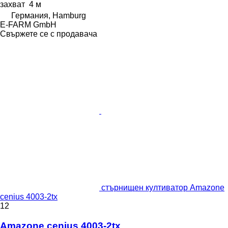
захват
4 м
Германия, Hamburg
E-FARM GmbH
Свържете се с продавача
стърнищен култиватор Amazone
cenius 4003-2tx
12
Amazone cenius 4003-2tx