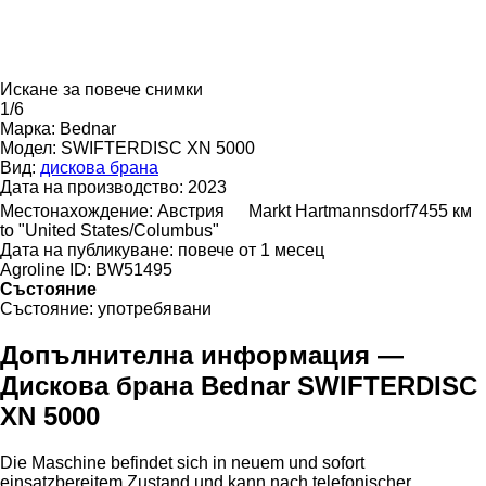
Искане за повече снимки
1/6
Марка:
Bednar
Модел:
SWIFTERDISC XN 5000
Вид:
дискова брана
Дата на производство:
2023
Местонахождение:
Австрия
Markt Hartmannsdorf
7455 км
to "United States/Columbus"
Дата на публикуване:
повече от 1 месец
Agroline ID:
BW51495
Състояние
Състояние:
употребявани
Допълнителна информация —
Дискова брана Bednar SWIFTERDISC
XN 5000
Die Maschine befindet sich in neuem und sofort
einsatzbereitem Zustand und kann nach telefonischer