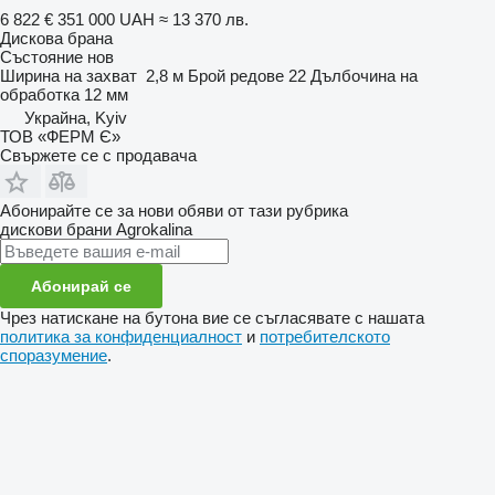
6 822 €
351 000 UAH
≈ 13 370 лв.
Дискова брана
Състояние
нов
Ширина на захват
2,8 м
Брой редове
22
Дълбочина на
обработка
12 мм
Украйна, Kyiv
ТОВ «ФЕРМ Є»
Свържете се с продавача
Абонирайте се за нови обяви от тази рубрика
дискови брани
Agrokalina
Абонирай се
Чрез натискане на бутона вие се съгласявате с нашата
политика за конфиденциалност
и
потребителското
споразумение
.