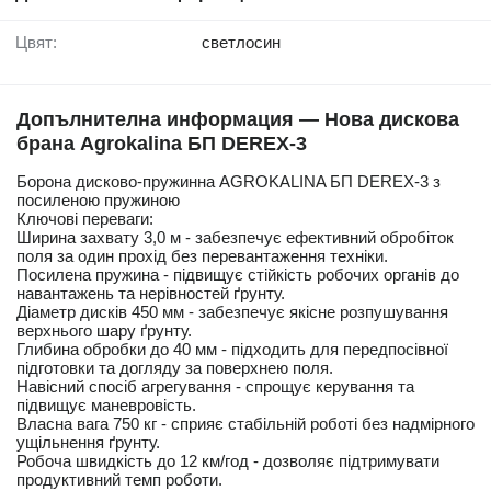
Цвят:
светлосин
Допълнителна информация — Нова дискова
брана Agrokalina БП DEREX-3
Борона дисково-пружинна AGROKALINA БП DEREX-3 з
посиленою пружиною
Ключові переваги:
Ширина захвату 3,0 м - забезпечує ефективний обробіток
поля за один прохід без перевантаження техніки.
Посилена пружина - підвищує стійкість робочих органів до
навантажень та нерівностей ґрунту.
Діаметр дисків 450 мм - забезпечує якісне розпушування
верхнього шару ґрунту.
Глибина обробки до 40 мм - підходить для передпосівної
підготовки та догляду за поверхнею поля.
Навісний спосіб агрегування - спрощує керування та
підвищує маневровість.
Власна вага 750 кг - сприяє стабільній роботі без надмірного
ущільнення ґрунту.
Робоча швидкість до 12 км/год - дозволяє підтримувати
продуктивний темп роботи.