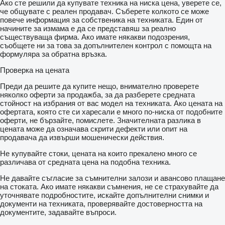
Ако сте решили да купувате техника на ниска цена, уверете се,
че общувате с реален продавач. Съберете колкото се може
повече информация за собственика на техниката. Един от
начините за измама е да се представяш за реално
съществуваща фирма. Ако имате някакви подозрения,
съобщете ни за това за допълнителен контрол с помощта на
формуляра за обратна връзка.
Проверка на цената
Преди да решите да купите нещо, внимателно проверете
няколко оферти за продажба, за да разберете средната
стойност на избрания от вас модел на техниката. Ако цената на
офертата, която сте си харесали е много по-ниска от подобните
оферти, не бързайте, помислете. Значителната разлика в
цената може да означава скрити дефекти или опит на
продавача да извърши мошенически действия.
Не купувайте стоки, цената на които прекалено много се
различава от средната цена на подобна техника.
Не давайте съгласие за съмнителни залози и авансово плащане
на стоката. Ако имате някакви съмнения, не се страхувайте да
уточнявате подробностите, искайте допълнителни снимки и
документи на техниката, проверявайте достоверността на
документите, задавайте въпроси.