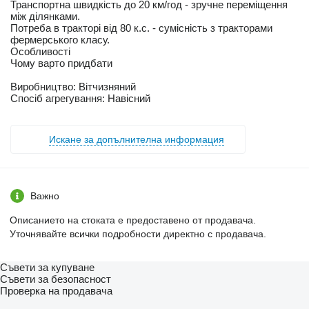
Транспортна швидкість до 20 км/год - зручне переміщення
між ділянками.
Потреба в тракторі від 80 к.с. - сумісність з тракторами
фермерського класу.
Особливості
Чому варто придбати
Виробництво: Вітчизняний
Спосіб агрегування: Навісний
Искане за допълнителна информация
Важно
Описанието на стоката е предоставено от продавача.
Уточнявайте всички подробности директно с продавача.
Съвети за купуване
Съвети за безопасност
Проверка на продавача