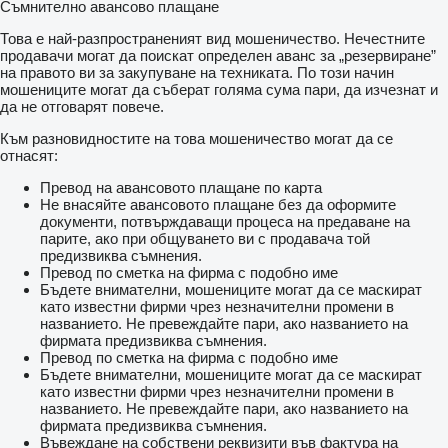
Съмнително авансово плащане
Това е най-разпространеният вид мошеничество. Нечестните
продавачи могат да поискат определен аванс за „резервиране”
на правото ви за закупуване на техниката. По този начин
мошениците могат да съберат голяма сума пари, да изчезнат и
да не отговарят повече.
Към разновидностите на това мошеничество могат да се
отнасят:
Превод на авансовото плащане по карта
Не внасяйте авансовото плащане без да оформите
документи, потвърждаващи процеса на предаване на
парите, ако при общуването ви с продавача той
предизвиква съмнения.
Превод по сметка на фирма с подобно име
Бъдете внимателни, мошениците могат да се маскират
като известни фирми чрез незначителни промени в
названието. Не превеждайте пари, ако названието на
фирмата предизвиква съмнения.
Превод по сметка на фирма с подобно име
Бъдете внимателни, мошениците могат да се маскират
като известни фирми чрез незначителни промени в
названието. Не превеждайте пари, ако названието на
фирмата предизвиква съмнения.
Въвеждане на собствени реквизити във фактура на