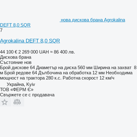
нова дискова брана Agrokalina
DEFT 8,0 SQR
7
Agrokalina DEFT 8,0 SQR
44 100 €
2 269 000 UAH
≈ 86 400 лв.
Дискова брана
Състояние
нов
Брой дискове
64
Диаметър на диска
560 мм
Ширина на захват
8
м
Брой редове
64
Дълбочина на обработка
12 мм
Необходима
мощност на трактора
280 к.с.
Работна скорост
12 км/ч
Украйна, Kyiv
ТОВ «ФЕРМ Є»
Свържете се с продавача