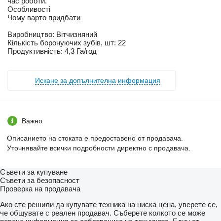
час роботи.
Особливості
Чому варто придбати
Виробництво: Вітчизняний
Кількість боронуючих зубів, шт: 22
Продуктивність: 4,3 Га/год
Искане за допълнителна информация
Важно
Описанието на стоката е предоставено от продавача.
Уточнявайте всички подробности директно с продавача.
Съвети за купуване
Съвети за безопасност
Проверка на продавача
Ако сте решили да купувате техника на ниска цена, уверете се,
че общувате с реален продавач. Съберете колкото се може