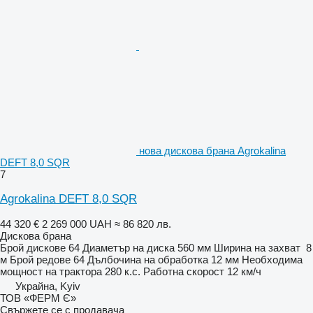
нова дискова брана Agrokalina
DEFT 8,0 SQR
7
Agrokalina DEFT 8,0 SQR
44 320 €
2 269 000 UAH
≈ 86 820 лв.
Дискова брана
Брой дискове
64
Диаметър на диска
560 мм
Ширина на захват
8
м
Брой редове
64
Дълбочина на обработка
12 мм
Необходима
мощност на трактора
280 к.с.
Работна скорост
12 км/ч
Украйна, Kyiv
ТОВ «ФЕРМ Є»
Свържете се с продавача