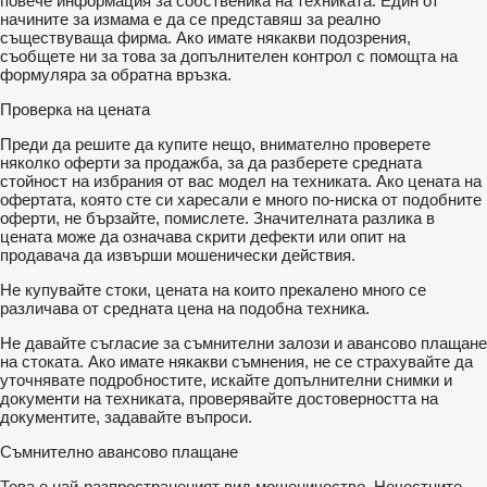
повече информация за собственика на техниката. Един от
начините за измама е да се представяш за реално
съществуваща фирма. Ако имате някакви подозрения,
съобщете ни за това за допълнителен контрол с помощта на
формуляра за обратна връзка.
Проверка на цената
Преди да решите да купите нещо, внимателно проверете
няколко оферти за продажба, за да разберете средната
стойност на избрания от вас модел на техниката. Ако цената на
офертата, която сте си харесали е много по-ниска от подобните
оферти, не бързайте, помислете. Значителната разлика в
цената може да означава скрити дефекти или опит на
продавача да извърши мошенически действия.
Не купувайте стоки, цената на които прекалено много се
различава от средната цена на подобна техника.
Не давайте съгласие за съмнителни залози и авансово плащане
на стоката. Ако имате някакви съмнения, не се страхувайте да
уточнявате подробностите, искайте допълнителни снимки и
документи на техниката, проверявайте достоверността на
документите, задавайте въпроси.
Съмнително авансово плащане
Това е най-разпространеният вид мошеничество. Нечестните