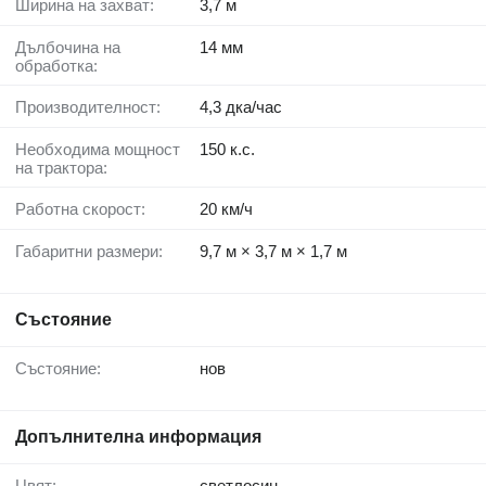
Ширина на захват:
3,7 м
Дълбочина на
14 мм
обработка:
Производителност:
4,3 дка/час
Необходима мощност
150 к.с.
на трактора:
Работна скорост:
20 км/ч
Габаритни размери:
9,7 м × 3,7 м × 1,7 м
Състояние
Състояние:
нов
Допълнителна информация
Цвят:
светлосин