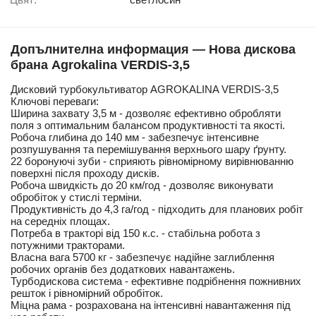
Допълнителна информация — Нова дискова
брана Agrokalina VERDIS-3,5
Дисковий турбокультиватор AGROKALINA VERDIS-3,5
Ключові переваги:
Ширина захвату 3,5 м - дозволяє ефективно обробляти
поля з оптимальним балансом продуктивності та якості.
Робоча глибина до 140 мм - забезпечує інтенсивне
розпушування та перемішування верхнього шару ґрунту.
22 боронуючі зуби - сприяють рівномірному вирівнюванню
поверхні після проходу дисків.
Робоча швидкість до 20 км/год - дозволяє виконувати
обробіток у стислі терміни.
Продуктивність до 4,3 га/год - підходить для планових робіт
на середніх площах.
Потреба в тракторі від 150 к.с. - стабільна робота з
потужними тракторами.
Власна вага 5700 кг - забезпечує надійне заглиблення
робочих органів без додаткових навантажень.
Турбодискова система - ефективне подрібнення пожнивних
решток і рівномірний обробіток.
Міцна рама - розрахована на інтенсивні навантаження під