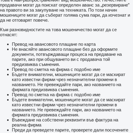
продавачи могат да поискат определен аванс за „резервиране”
на правото ви за закупуване на техниката. По този начин
мошениците могат да съберат голяма сума пари, да изчезнат и
да не отговарят повече.
Към разновидностите на това мошеничество могат да се
отнасят:
Превод на авансовото плащане по карта
Не внасяйте авансовото плащане без да оформите
документи, потвърждаващи процеса на предаване на
парите, ако при общуването ви с продавача той
предизвиква съмнения.
Превод по сметка на фирма с подобно име
Бъдете внимателни, мошениците могат да се маскират
като известни фирми чрез незначителни промени в
названието. Не превеждайте пари, ако названието на
фирмата предизвиква съмнения.
Превод по сметка на фирма с подобно име
Бъдете внимателни, мошениците могат да се маскират
като известни фирми чрез незначителни промени в
названието. Не превеждайте пари, ако названието на
фирмата предизвиква съмнения.
Въвеждане на собствени реквизити във фактура на
реална фирма
Преди да преведете парите, проверете дали посочените