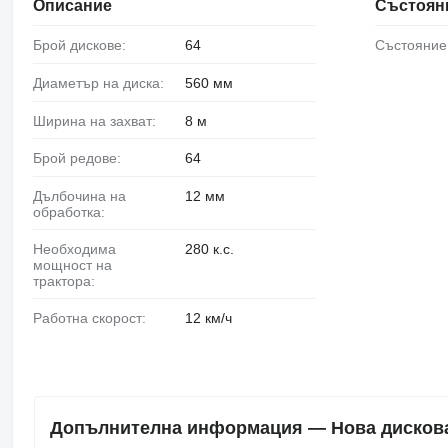
Описание
Състоян
Брой дискове:
64
Състояние
Диаметър на диска:
560 мм
Ширина на захват:
8 м
Брой редове:
64
Дълбочина на
12 мм
обработка:
Необходима
280 к.с.
мощност на
трактора:
Работна скорост:
12 км/ч
Допълнителна информация — Нова дискова 