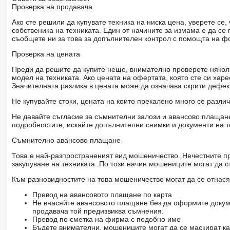
Проверка на продавача
Ако сте решили да купувате техника на ниска цена, уверете с
собственика на техниката. Един от начините за измама е да с
съобщете ни за това за допълнителен контрол с помощта на ф
Проверка на цената
Преди да решите да купите нещо, внимателно проверете няколк
модел на техниката. Ако цената на офертата, която сте си хар
Значителната разлика в цената може да означава скрити дефе
Не купувайте стоки, цената на които прекалено много се разли
Не давайте съгласие за съмнителни залози и авансово плащане 
подробностите, искайте допълнителни снимки и документи на т
Съмнително авансово плащане
Това е най-разпространеният вид мошеничество. Нечестните пр
закупуване на техниката. По този начин мошениците могат да с
Към разновидностите на това мошеничество могат да се отнася
Превод на авансовото плащане по карта
Не внасяйте авансовото плащане без да оформите докум
продавача той предизвиква съмнения.
Превод по сметка на фирма с подобно име
Бъдете внимателни, мошениците могат да се маскират ка