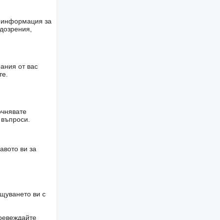
е информация за
одозрения,
ания от вас
те.
очнявате
 въпроси.
авото ви за
щуването ви с
превеждайте