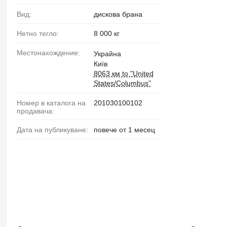
Вид:
дискова брана
Нетно тегло:
8 000 кг
Местонахождение:
Украйна
Київ
8063 км to "United
States/Columbus"
Номер в каталога на
201030100102
продавача:
Дата на публикуване:
повече от 1 месец