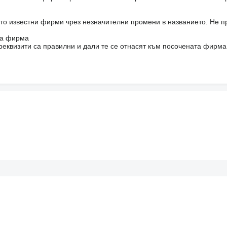
то известни фирми чрез незначителни промени в названието. Не 
на фирма
реквизити са правилни и дали те се отнасят към посочената фирма