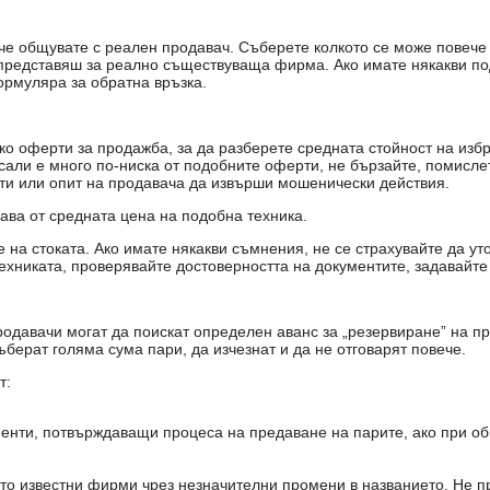
е, че общувате с реален продавач. Съберете колкото се може повеч
е представяш за реално съществуваща фирма. Ако имате някакви п
ормуляра за обратна връзка.
о оферти за продажба, за да разберете средната стойност на избр
есали е много по-ниска от подобните оферти, не бързайте, помисле
кти или опит на продавача да извърши мошенически действия.
чава от средната цена на подобна техника.
на стоката. Ако имате някакви съмнения, не се страхувайте да ут
ехниката, проверявайте достоверността на документите, задавайте
одавачи могат да поискат определен аванс за „резервиране” на пр
ъберат голяма сума пари, да изчезнат и да не отговарят повече.
т:
енти, потвърждаващи процеса на предаване на парите, ако при об
то известни фирми чрез незначителни промени в названието. Не 