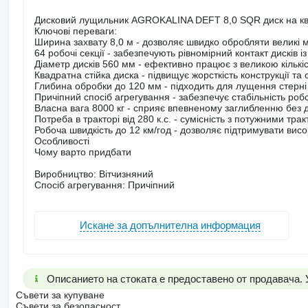
Дисковий лущильник AGROKALINA DEFT 8,0 SQR диск на ква
Ключові переваги:
Ширина захвату 8,0 м - дозволяє швидко обробляти великі м
64 робочі секції - забезпечують рівномірний контакт дисків і
Діаметр дисків 560 мм - ефективно працює з великою кільк
Квадратна стійка диска - підвищує жорсткість конструкції та 
Глибина обробки до 120 мм - підходить для лущення стерні 
Причіпний спосіб агрегування - забезпечує стабільність робо
Власна вага 8000 кг - сприяє впевненому заглибленню без 
Потреба в тракторі від 280 к.с. - сумісність з потужними т
Робоча швидкість до 12 км/год - дозволяє підтримувати висок
Особливості
Чому варто придбати
Виробництво: Вітчизняний
Спосіб агрегування: Причіпний
Искане за допълнителна информация
Описанието на стоката е предоставено от продавача.
Съвети за купуване
Съвети за безопасност