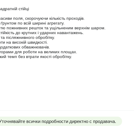
дратній стійці
асиви поля, скорочуючи кількість проходів.
з ґрунтом по всій ширині агрегату.
істю пожнивних решток та ущільненим верхнім шаром.
стійкість до крутних і ударних навантажень.
та післяжнивного обробітку.
ти на високій швидкості.
додаткових обважнювачів.
ракторами для роботи на великих площах.
ий темп без втрати якості обробітку.
 Уточнявайте всички подробности директно с продавача.