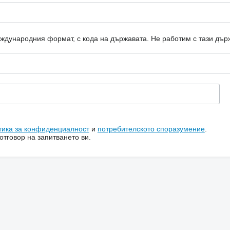
еждународния формат, с кода на държавата.
Не работим с тази дър
тика за конфиденциалност
и
потребителското споразумение
.
тговор на запитването ви.