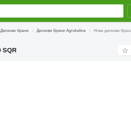
Дискови брани
Дискови брани Agrokalina
Нова дискова бран
0 SQR