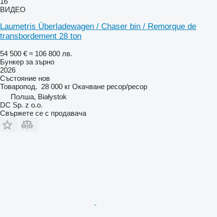
16
ВИДЕО
Laumetris Überladewagen / Chaser bin / Remorque de
transbordement 28 ton
54 500 €
≈ 106 800 лв.
Бункер за зърно
2026
Състояние
нов
Товаропод.
28 000 кг
Окачване
ресор/ресор
Полша, Białystok
DC Sp. z o.o.
Свържете се с продавача