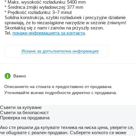
* Maks. wysokość rozładunku: 5400 mm
* Średnica żmijki wyładowczej: 377 mm
* Prędkość rozładunku: 3–7 minut
Solidna konstrukcja, szybki rozładunek i precyzyjne działanie
sprawiają, że to niezastąpione narzędzie w sezonie żniwnym!
Skontaktuj się z nami i zamów na przyszły sezon.
Tel.
покажи информацията за контакти
.
Искане за допълнителна информация
Важно
Описанието на стоката е предоставено от продавача.
Уточнявайте всички подробности директно с продавача.
Съвети за купуване
Съвети за безопасност
Проверка на продавача
Ако сте решили да купувате техника на ниска цена, уверете се,
че общувате с реален продавач. Съберете колкото се може