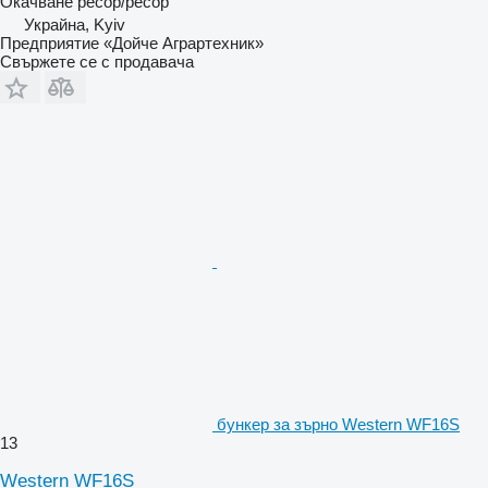
Окачване
ресор/ресор
Украйна, Kyiv
Предприятие «Дойче Аграртехник»
Свържете се с продавача
бункер за зърно Western WF16S
13
Western WF16S