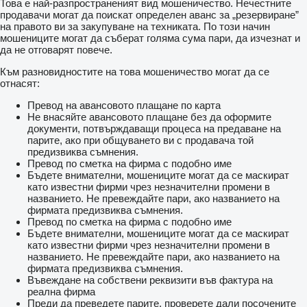
Това е най-разпространеният вид мошеничество. Нечестните
продавачи могат да поискат определен аванс за „резервиране”
на правото ви за закупуване на техниката. По този начин
мошениците могат да съберат голяма сума пари, да изчезнат и
да не отговарят повече.
Към разновидностите на това мошеничество могат да се
отнасят:
Превод на авансовото плащане по карта
Не внасяйте авансовото плащане без да оформите
документи, потвърждаващи процеса на предаване на
парите, ако при общуването ви с продавача той
предизвиква съмнения.
Превод по сметка на фирма с подобно име
Бъдете внимателни, мошениците могат да се маскират
като известни фирми чрез незначителни промени в
названието. Не превеждайте пари, ако названието на
фирмата предизвиква съмнения.
Превод по сметка на фирма с подобно име
Бъдете внимателни, мошениците могат да се маскират
като известни фирми чрез незначителни промени в
названието. Не превеждайте пари, ако названието на
фирмата предизвиква съмнения.
Въвеждане на собствени реквизити във фактура на
реална фирма
Преди да преведете парите, проверете дали посочените