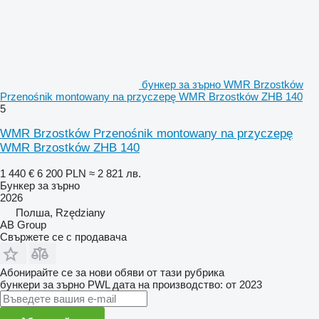
бункер за зърно WMR Brzostków
Przenośnik montowany na przyczepę WMR Brzostków ZHB 140
5
WMR Brzostków Przenośnik montowany na przyczepę
WMR Brzostków ZHB 140
1 440 €
6 200 PLN
≈ 2 821 лв.
Бункер за зърно
2026
Полша, Rzędziany
AB Group
Свържете се с продавача
Абонирайте се за нови обяви от тази рубрика
бункери за зърно
PWL
дата на производство: от 2023