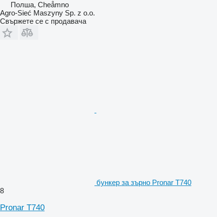
Полша, Cheåmno
Agro-Sieć Maszyny Sp. z o.o.
Свържете се с продавача
бункер за зърно Pronar T740
8
Pronar T740