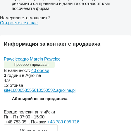
реквизити са правилни и дали те се отнасят към
посочената фирма.
Намерили сте мошеник?
Свържете се с нас
Информация за контакт с продавача
Pawelecagro Marcin Pawelec
Проверен продавач
В наличност:
40 обяви
3
години в Agroline
4.9
12 отзива
site1689053955610959592.agroline.pl
Абонирай се за продавача
Езици:
полски, английски
Пн - Пт
07:00 - 15:00
+48 783 09...
Покажи
+48 783 095 716
Обадете ми се