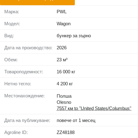
Марка:
PWL
Модел:
Wagon
Вид:
бункер за зърно
Дата на производство:
2026
Обем:
23 м³
Товароподемност:
16 000 кг
Нетно тегло:
4 200 кг
Местонахождение:
Полша
Olesno
7557 км to "United States/Columbus"
Дата на публикуване:
повече от 1 месец
Agroline ID:
ZZ48188