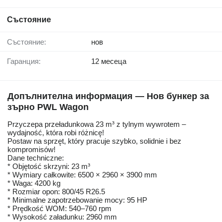
Състояние
Състояние:
нов
Гаранция:
12 месеца
Допълнителна информация — Нов бункер за
зърно PWL Wagon
Przyczepa przeładunkowa 23 m³ z tylnym wywrotem –
wydajność, która robi różnicę!
Postaw na sprzęt, który pracuje szybko, solidnie i bez
kompromisów!
Dane techniczne:
* Objętość skrzyni: 23 m³
* Wymiary całkowite: 6500 × 2960 × 3900 mm
* Waga: 4200 kg
* Rozmiar opon: 800/45 R26.5
* Minimalne zapotrzebowanie mocy: 95 HP
* Prędkość WOM: 540–760 rpm
* Wysokość załadunku: 2960 mm