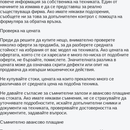
повече информация за собственика на техниката. Един от
начините за измама е да се представяш за реално
съществуваща фирма. Ако имате някакви подозрения,
съобщете ни за това за допълнителен контрол с помощта на
формуляра за обратна връзка.
Проверка на цената
Преди да решите да купите нещо, внимателно проверете
няколко оферти за продажба, за да разберете средната
стойност на избрания от вас модел на техниката. Ако цената на
офертата, която сте си харесали е много по-ниска от подобните
оферти, не бързайте, помислете. Значителната разлика в
цената може да означава скрити дефекти или опит на
продавача да извърши мошенически действия.
Не купувайте стоки, цената на които прекалено много се
различава от средната цена на подобна техника.
Не давайте съгласие за съмнителни залози и авансово плащане
на стоката. Ако имате някакви съмнения, не се страхувайте да
уточнявате подробностите, искайте допълнителни снимки и
документи на техниката, проверявайте достоверността на
документите, задавайте въпроси.
Съмнително авансово плащане