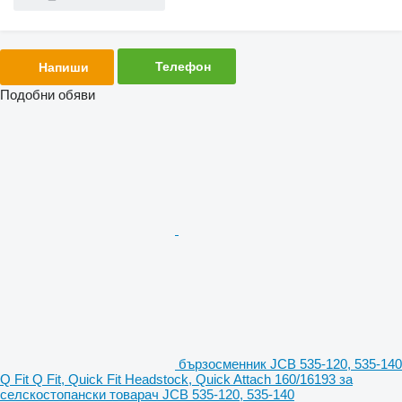
Телефон
Напиши
Подобни обяви
бързосменник JCB 535-120, 535-140
Q Fit Q Fit, Quick Fit Headstock, Quick Attach 160/16193 за
селскостопански товарач JCB 535-120, 535-140