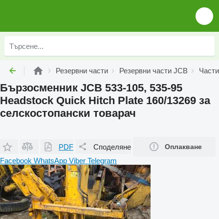
Резервни части
Резервни части JCB
Части
Бързосменник JCB 533-105, 535-95
Headstock Quick Hitch Plate 160/13269 за
селскостопански товарач
PDF
Споделяне
Оплакване
Facebook
WhatsApp
Viber
Telegram