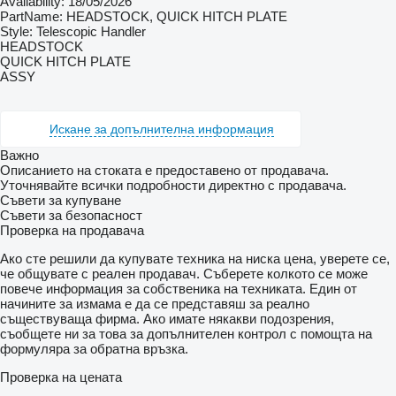
Availability: 18/05/2026
PartName: HEADSTOCK, QUICK HITCH PLATE
Style: Telescopic Handler
HEADSTOCK
QUICK HITCH PLATE
ASSY
Искане за допълнителна информация
Важно
Описанието на стоката е предоставено от продавача.
Уточнявайте всички подробности директно с продавача.
Съвети за купуване
Съвети за безопасност
Проверка на продавача
Ако сте решили да купувате техника на ниска цена, уверете се,
че общувате с реален продавач. Съберете колкото се може
повече информация за собственика на техниката. Един от
начините за измама е да се представяш за реално
съществуваща фирма. Ако имате някакви подозрения,
съобщете ни за това за допълнителен контрол с помощта на
формуляра за обратна връзка.
Проверка на цената