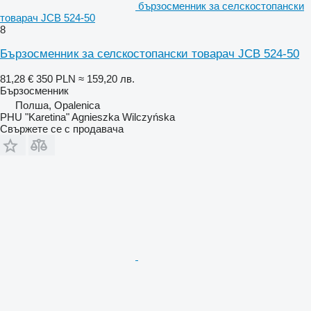
бързосменник за селскостопански
товарач JCB 524-50
8
Бързосменник за селскостопански товарач JCB 524-50
81,28 €
350 PLN
≈ 159,20 лв.
Бързосменник
Полша, Opalenica
PHU "Karetina" Agnieszka Wilczyńska
Свържете се с продавача