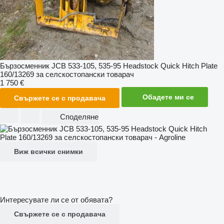
Бързосменник JCB 533-105, 535-95 Headstock Quick Hitch Plate
160/13269 за селскостопански товарач
1 750 €
Обадете ми се
Свържете се с продавача
Споделяне
Виж всички снимки
Интересувате ли се от обявата?
Свържете се с продавача