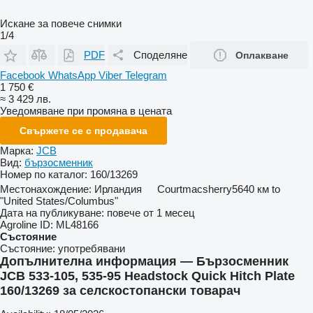
Искане за повече снимки
1/4
PDF
Споделяне
Оплакване
Facebook
WhatsApp
Viber
Telegram
1 750 €
≈ 3 429 лв.
Уведомяване при промяна в цената
Свържете се с продавача
Марка:
JCB
Вид:
бързосменник
Номер по каталог:
160/13269
Местонахождение:
Ирландия
Courtmacsherry
5640 км to
"United States/Columbus"
Дата на публикуване:
повече от 1 месец
Agroline ID:
ML48166
Състояние
Състояние:
употребявани
Допълнителна информация — Бързосменник
JCB 533-105, 535-95 Headstock Quick Hitch Plate
160/13269 за селскостопански товарач