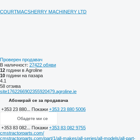
COURTMACSHERRY MACHINERY LTD
Проверен продавач
В наличност:
27422 обяви
12
години в Agroline
10
години на пазара
4.1
58 отзива
site1762266902355920479.agroline.ie
Абонирай се за продавача
+353 23 880...
Покажи
+353 23 880 5006
Обадете ми се
+353 83 082...
Покажи
+353 83 082 9755
cmstractorparts.com/
cmstractorparts.com/part/1/all-makes/all-series/all-models/all-part-