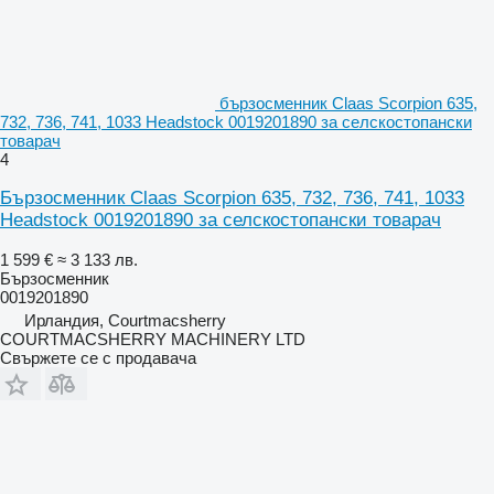
бързосменник Claas Scorpion 635,
732, 736, 741, 1033 Headstock 0019201890 за селскостопански
товарач
4
Бързосменник Claas Scorpion 635, 732, 736, 741, 1033
Headstock 0019201890 за селскостопански товарач
1 599 €
≈ 3 133 лв.
Бързосменник
0019201890
Ирландия, Courtmacsherry
COURTMACSHERRY MACHINERY LTD
Свържете се с продавача