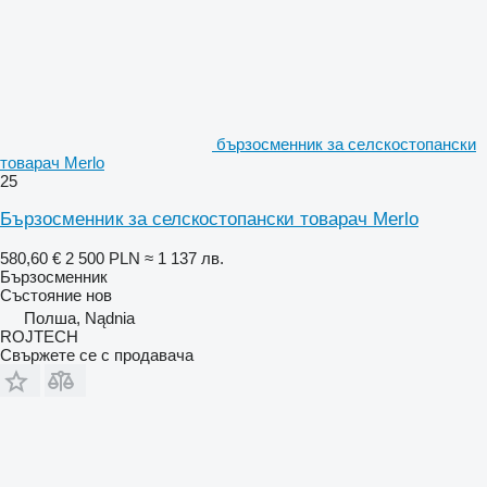
бързосменник за селскостопански
товарач Merlo
25
Бързосменник за селскостопански товарач Merlo
580,60 €
2 500 PLN
≈ 1 137 лв.
Бързосменник
Състояние
нов
Полша, Nądnia
ROJTECH
Свържете се с продавача