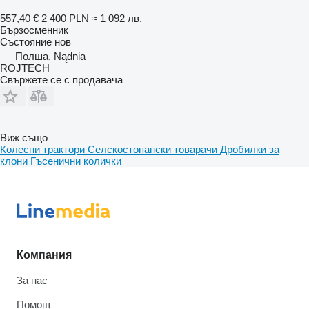
557,40 €
2 400 PLN
≈ 1 092 лв.
Бързосменник
Състояние
нов
Полша, Nądnia
ROJTECH
Свържете се с продавача
Виж също
Колесни трактори
Селскостопански товарачи
Дробилки за
клони
Гъсенични колички
Компания
За нас
Помощ