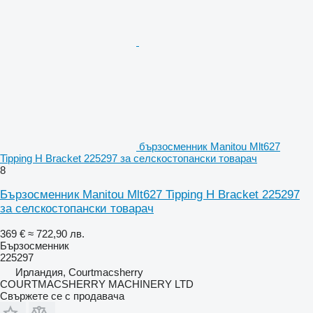
бързосменник Manitou Mlt627
Tipping H Bracket 225297 за селскостопански товарач
8
Бързосменник Manitou Mlt627 Tipping H Bracket 225297
за селскостопански товарач
369 €
≈ 722,90 лв.
Бързосменник
225297
Ирландия, Courtmacsherry
COURTMACSHERRY MACHINERY LTD
Свържете се с продавача