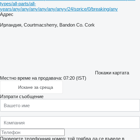
types/all-parts/all-
years/any/any/any/any/any/anyy/24/sprice/0/breaking/any
Адрес
Ирландия, Courtmacsherry, Bandon Co. Cork
Покажи картата
Местно време на продавача: 07:20 (IST)
Искане за среща
Изпрати съобщение
Проверете телефонния номер: той трябва да се въведе в