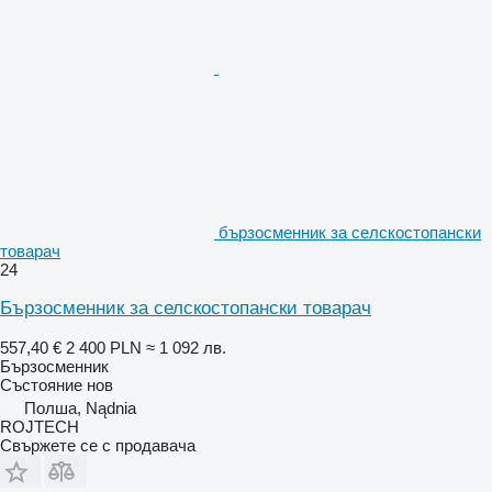
бързосменник за селскостопански
товарач
24
Бързосменник за селскостопански товарач
557,40 €
2 400 PLN
≈ 1 092 лв.
Бързосменник
Състояние
нов
Полша, Nądnia
ROJTECH
Свържете се с продавача