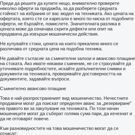
Преди да решите да купите нещо, внимателно проверете
няколко оферти за продажба, за да разберете средната
стойност на избрания от вас модел на техниката. Ако цената на
офертата, която сте си харесали е много по-ниска от подобните
оферти, не бързайте, помислете. Значителната разлика в
цената може да означава скрити дефекти или опит на
продавача да извърши мошенически действия.
Не купувайте стоки, цената на които прекалено много се
различава от средната цена на подобна техника.
Не давайте съгласие за съмнителни залози и авансово плащане
на стоката. Ако имате някакви съмнения, не се страхувайте да
уточнявате подробностите, искайте допълнителни снимки и
документи на техниката, проверявайте достоверността на
документите, задавайте въпроси.
Съмнително авансово плащане
Това е най-разпространеният вид мошеничество. Нечестните
продавачи могат да поискат определен аванс за „резервиране”
на правото ви за закупуване на техниката. По този начин
мошениците могат да съберат голяма сума пари, да изчезнат и
да не отговарят повече.
Към разновидностите на това мошеничество могат да се
отнасят: