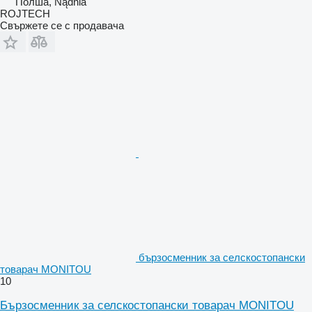
Полша, Nądnia
ROJTECH
Свържете се с продавача
бързосменник за селскостопански
товарач MONITOU
10
Бързосменник за селскостопански товарач MONITOU