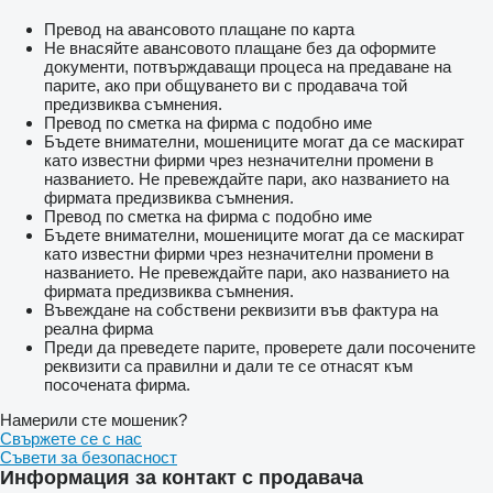
Превод на авансовото плащане по карта
Не внасяйте авансовото плащане без да оформите
документи, потвърждаващи процеса на предаване на
парите, ако при общуването ви с продавача той
предизвиква съмнения.
Превод по сметка на фирма с подобно име
Бъдете внимателни, мошениците могат да се маскират
като известни фирми чрез незначителни промени в
названието. Не превеждайте пари, ако названието на
фирмата предизвиква съмнения.
Превод по сметка на фирма с подобно име
Бъдете внимателни, мошениците могат да се маскират
като известни фирми чрез незначителни промени в
названието. Не превеждайте пари, ако названието на
фирмата предизвиква съмнения.
Въвеждане на собствени реквизити във фактура на
реална фирма
Преди да преведете парите, проверете дали посочените
реквизити са правилни и дали те се отнасят към
посочената фирма.
Намерили сте мошеник?
Свържете се с нас
Съвети за безопасност
Информация за контакт с продавача