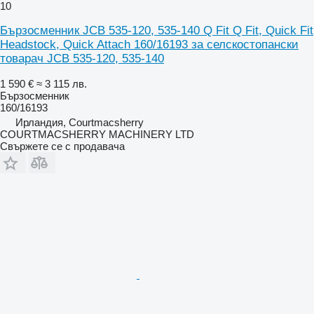
10
Бързосменник JCB 535-120, 535-140 Q Fit Q Fit, Quick Fit
Headstock, Quick Attach 160/16193 за селскостопански
товарач JCB 535-120, 535-140
1 590 €
≈ 3 115 лв.
Бързосменник
160/16193
Ирландия, Courtmacsherry
COURTMACSHERRY MACHINERY LTD
Свържете се с продавача