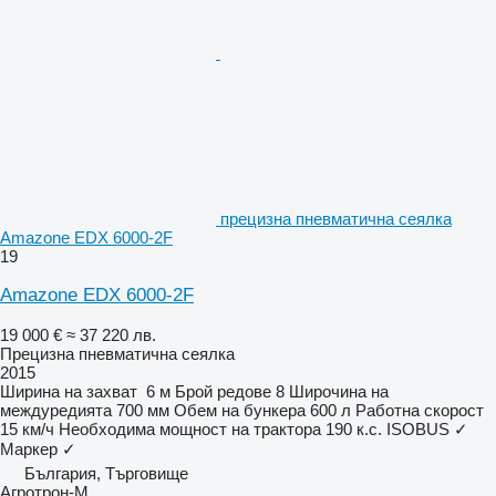
прецизна пневматична сеялка
Amazone EDX 6000-2F
19
Amazone EDX 6000-2F
19 000 €
≈ 37 220 лв.
Прецизна пневматична сеялка
2015
Ширина на захват
6 м
Брой редове
8
Широчина на
междуредията
700 мм
Обем на бункера
600 л
Работна скорост
15 км/ч
Необходима мощност на трактора
190 к.с.
ISOBUS
✓
Маркер
✓
България, Търговище
Агротрон-М