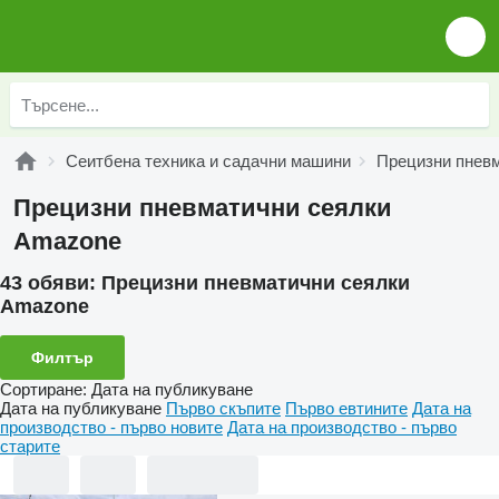
Сеитбена техника и садачни машини
Прецизни пневм
Прецизни пневматични сеялки
Amazone
43 обяви:
Прецизни пневматични сеялки
Amazone
Филтър
Сортиране
:
Дата на публикуване
Дата на публикуване
Първо скъпите
Първо евтините
Дата на
производство - първо новите
Дата на производство - първо
старите