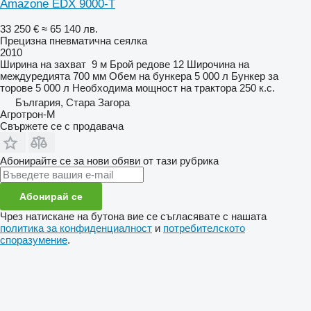
Amazone EDX 9000-T
33 250 €
≈ 65 140 лв.
Прецизна пневматична сеялка
2010
Ширина на захват
9 м
Брой редове
12
Широчина на
междуредията
700 мм
Обем на бункера
5 000 л
Бункер за
торове
5 000 л
Необходима мощност на трактора
250 к.с.
България, Стара Загора
Агротрон-М
Свържете се с продавача
Абонирайте се за нови обяви от тази рубрика
Абонирай се
Чрез натискане на бутона вие се съгласявате с нашата
политика за конфиденциалност
и
потребителското
споразумение
.