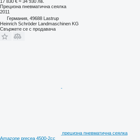
17 830 €
≈ 34 930 лв.
Прецизна пневматична сеялка
2011
Германия, 49688 Lastrup
Heinrich Schröder Landmaschinen KG
Свържете се с продавача
прецизна пневматична сеялка
Amazone precea 4500-2cc