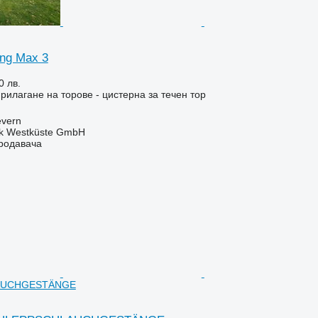
ng Max 3
0 лв.
рилагане на торове - цистерна за течен тор
evern
nik Westküste GmbH
продавача
AUCHGESTÄNGE