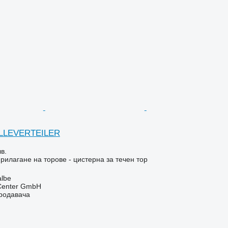
ÜLLEVERTEILER
в.
рилагане на торове - цистерна за течен тор
lbe
 Center GmbH
продавача