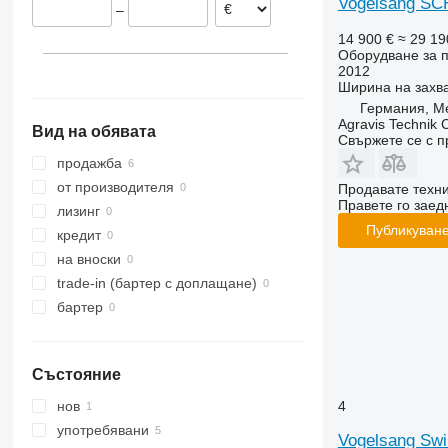
Vogelsang 
–
14 900 €
≈ 29 19
Оборудване за п
2012
Ширина на захв
Германия, M
Agravis Technik
Вид на обявата
Свържете се с 
продажба
от производителя
Продавате техн
Правете го заедн
лизинг
Публикуване
кредит
на вноски
trade-in (бартер с доплащане)
бартер
Състояние
4
нов
употребявани
Vogelsang Sw