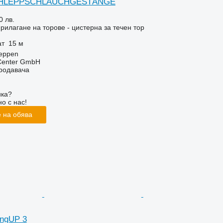
SCHLEPPSCHLAUCHGESTÄNGE
0 лв.
рилагане на торове - цистерна за течен тор
ат
15 м
eppen
 Center GmbH
продавача
ика?
о с нас!
 на обява
ingUP 3