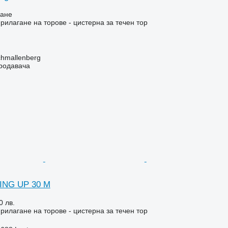
ване
рилагане на торове - цистерна за течен тор
hmallenberg
продавача
ING UP 30 M
0 лв.
рилагане на торове - цистерна за течен тор