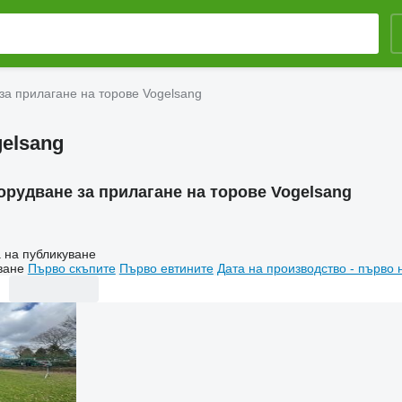
за прилагане на торове Vogelsang
gelsang
орудване за прилагане на торове Vogelsang
 на публикуване
ване
Първо скъпите
Първо евтините
Дата на производство - първо 