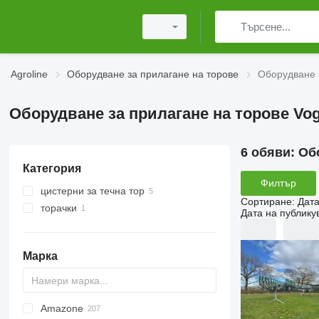
Agroline
Оборудване за прилагане на торове
Оборудване 
Оборудване за прилагане на торове Vo
6 обяви:
Об
Категория
Филтър
цистерни за течна тор
Сортиране
:
Дата
торачки
Дата на публику
навесни торачки
Марка
Amazone
Exacta
XPL