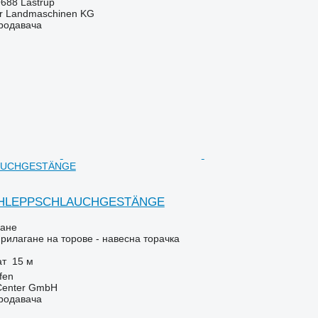
688 Lastrup
er Landmaschinen KG
продавача
AUCHGESTÄNGE
SCHLEPPSCHLAUCHGESTÄNGE
ване
рилагане на торове - навесна торачка
ат
15 м
fen
 Center GmbH
продавача