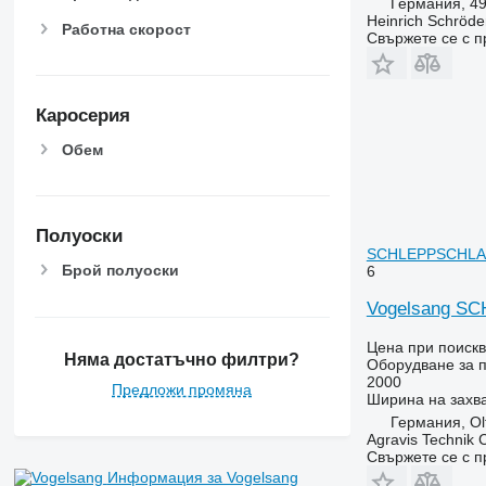
Германия, 49
Heinrich Schröd
Работна скорост
Свържете се с 
Каросерия
Обем
Полуоски
SCHLEPPSCHL
Брой полуоски
6
Vogelsang 
Цена при поиск
Няма достатъчно филтри?
Оборудване за п
2000
Предложи промяна
Ширина на захв
Германия, Ol
Agravis Technik
Свържете се с 
Информация за Vogelsang