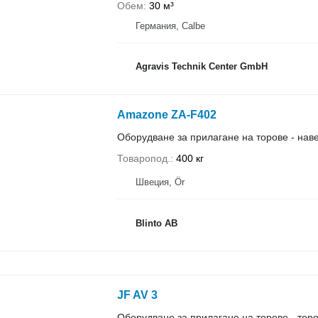
Обем
30 м³
Германия, Calbe
Agravis Technik Center GmbH
Amazone ZA-F402
Оборудване за прилагане на торове - нав
Товаропод.
400 кг
Швеция, Ör
Blinto AB
JF AV 3
Оборудване за прилагане на торове - то