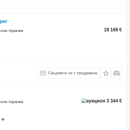
per
18 168 €
есна торачка
Свържете се с продавача
3 344 €
есна торачка
 м