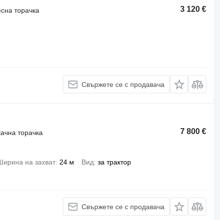
3 120 €
есна торачка
Свържете се с продавача
7 800 €
качна торачка
Ширина на захват
24 м
Вид
за трактор
Свържете се с продавача