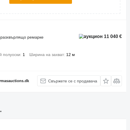
11 040 €
роразхвърлящо ремарке
й полуоски
1
Ширина на захват
12 м
fymasauctions.dk
Свържете се с продавача
"