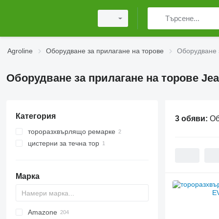
Agroline
Оборудване за прилагане на торове
Оборудване з
Оборудване за прилагане на торове Jean
Категория
3 обяви:
Об
тороразхвърлящо ремарке
цистерни за течна тор
Марка
Amazone
Exacta
XPL