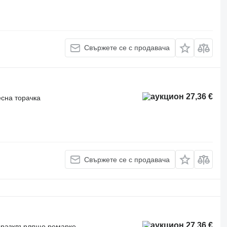
Свържете се с продавача
27,36 €
есна торачка
Свържете се с продавача
27,36 €
роразхвърлящо ремарке