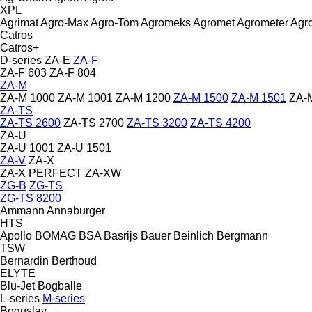
XPL
Agrimat
Agro-Max
Agro-Tom
Agromeks
Agromet
Agrometer
Agr
Catros
Catros+
D-series
ZA-E
ZA-F
ZA-F 603
ZA-F 804
ZA-M
ZA-M 1000
ZA-M 1001
ZA-M 1200
ZA-M 1500
ZA-M 1501
ZA-
ZA-TS
ZA-TS 2600
ZA-TS 2700
ZA-TS 3200
ZA-TS 4200
ZA-U
ZA-U 1001
ZA-U 1501
ZA-V
ZA-X
ZA-X PERFECT
ZA-XW
ZG-B
ZG-TS
ZG-TS 8200
Ammann
Annaburger
HTS
Apollo
BOMAG
BSA
Basrijs
Bauer
Beinlich
Bergmann
TSW
Bernardin
Berthoud
ELYTE
Blu-Jet
Bogballe
L-series
M-series
Boguslav