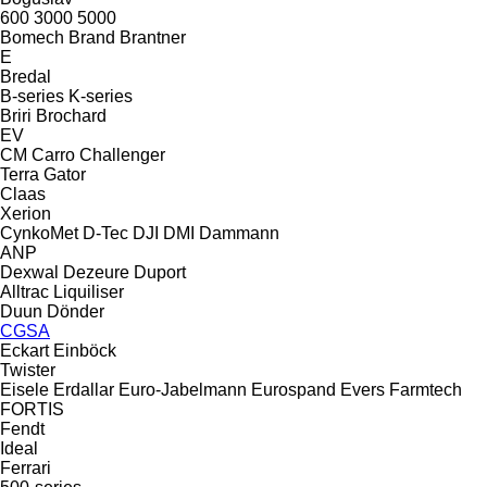
600
3000
5000
Bomech
Brand
Brantner
E
Bredal
B-series
K-series
Briri
Brochard
EV
CM
Carro
Challenger
Terra Gator
Claas
Xerion
CynkoMet
D-Tec
DJI
DMI
Dammann
ANP
Dexwal
Dezeure
Duport
Alltrac
Liquiliser
Duun
Dönder
CGSA
Eckart
Einböck
Twister
Eisele
Erdallar
Euro-Jabelmann
Eurospand
Evers
Farmtech
FORTIS
Fendt
Ideal
Ferrari