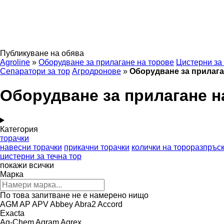
Публикуване на обява
Agroline
»
Оборудване за прилагане на торове
Цистерни за 
Сепаратори за тор
Агродронове
»
Оборудване за прилага
Оборудване за прилагане 
Категория
торачки
навесни торачки
прикачни торачки
колички на тороразпръс
цистерни за течна тор
покажи всички
Марка
По това запитване не е намерено нищо
AGM
AP
APV
Abbey
Abra2
Accord
Exacta
Ag-Chem
Agram
Agrex