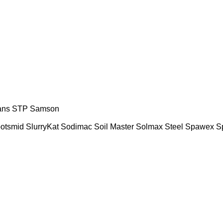
ans
STP
Samson
ootsmid
SlurryKat
Sodimac
Soil Master
Solmax Steel
Spawex
S