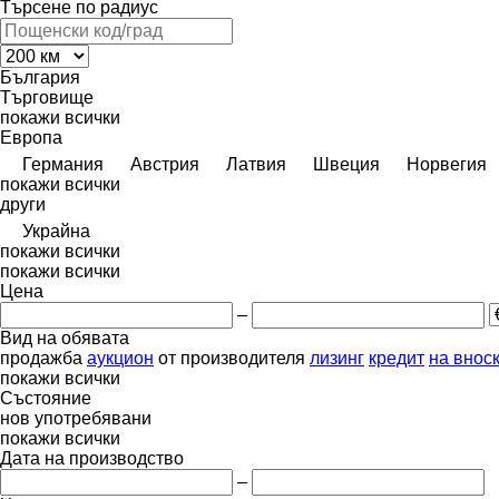
Търсене по радиус
България
Търговище
покажи всички
Европа
Германия
Австрия
Латвия
Швеция
Норвегия
покажи всички
други
Украйна
покажи всички
покажи всички
Цена
–
Вид на обявата
продажба
аукцион
от производителя
лизинг
кредит
на внос
покажи всички
Състояние
нов
употребявани
покажи всички
Дата на производство
–