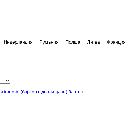
Нидерландия
Румъния
Полша
Литва
Франция
ки
trade-in (бартер с доплащане)
бартер