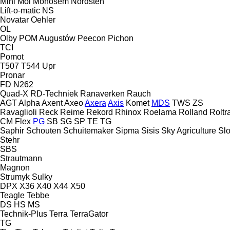
Mini
Moi
Monosem
Nordsten
Lift-o-matic
NS
Novatar
Oehler
OL
Olby
POM Augustów
Peecon
Pichon
TCI
Pomot
T507
T544
Upr
Pronar
FD
N262
Quad-X
RD-Techniek
Ranaverken
Rauch
AGT
Alpha
Axent
Axeo
Axera
Axis
Komet
MDS
TWS
ZS
Ravaglioli
Reck
Reime
Rekord
Rhinox
Roelama
Rolland
Roltr
CM
Flex
PG
SB
SG
SP
TE
TG
Saphir
Schouten
Schuitemaker
Sipma
Sisis
Sky Agriculture
Sl
Stehr
SBS
Strautmann
Magnon
Strumyk
Sulky
DPX
X36
X40
X44
X50
Teagle
Tebbe
DS
HS
MS
Technik-Plus
Terra
TerraGator
TG