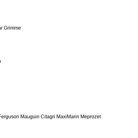
r
Grimme
n
Ferguson
Mauguin Citagri
MaxiMarin
Meprozet