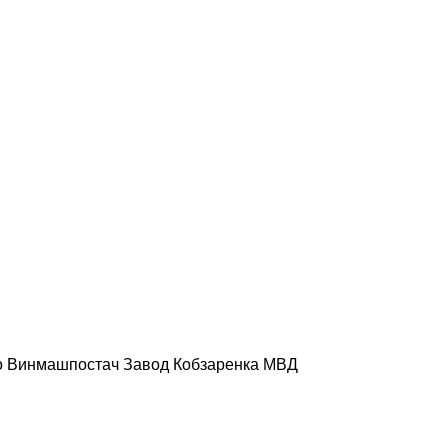
о
Винмашпостач
Завод Кобзаренка
МВД