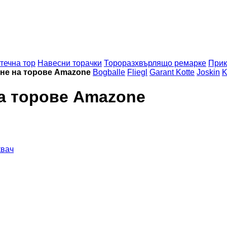
течна тор
Навесни торачки
Тороразхвърлящо ремарке
Прик
не на торове Amazone
Bogballe
Fliegl
Garant Kotte
Joskin
K
на торове Amazone
квач