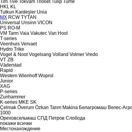
Tim
Tive
Tokvam
Trioliet
Tulip
Tume
HKL
KL
Tutkun Kardeşler
Unia
MX
RCW
TYTAN
Universal
Unsinn
VICON
PS
RO-M
VM Tarm
Vaia
Vakutec
Van Hool
T-series
Veenhuis
Vervaet
Hydro Trike
Vogel & Noot
Vogelsang
Volland
Volmer
Vredo
VT
ZB
Väderstad
Rapid
Western
Wienhoff
Woprol
Junior
XAG
P-series
Zunhammer
K-series
MKE
SK
Çelmak
Överum
Özkan Tarım Makina
Белагромаш
Велес-Агр
1000
Ореховсельмаш
СПД Петров
Слобода
покажи всички
Местонахождение