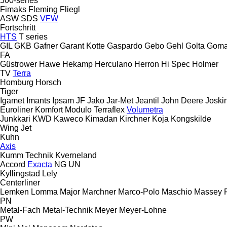
500-series
Fimaks
Fleming
Fliegl
ASW
SDS
VFW
Fortschritt
HTS
T series
GIL
GKB
Gafner
Garant Kotte
Gaspardo
Gebo
Gehl
Golta
Goma
FA
Güstrower
Hawe
Hekamp
Herculano
Herron
Hi Spec
Holmer
TV
Terra
Homburg
Horsch
Tiger
Igamet
Imants
Ipsam
JF
Jako
Jar-Met
Jeantil
John Deere
Joski
Euroliner
Komfort
Modulo
Terraflex
Volumetra
Junkkari
KWD
Kaweco
Kimadan
Kirchner
Koja
Kongskilde
Wing Jet
Kuhn
Axis
Kumm Technik
Kverneland
Accord
Exacta
NG
UN
Kyllingstad
Lely
Centerliner
Lemken
Lomma
Major
Marchner
Marco-Polo
Maschio
Massey 
PN
Metal-Fach
Metal-Technik
Meyer
Meyer-Lohne
PW