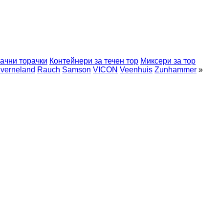
ачни торачки
Контейнери за течен тор
Миксери за тор
verneland
Rauch
Samson
VICON
Veenhuis
Zunhammer
»