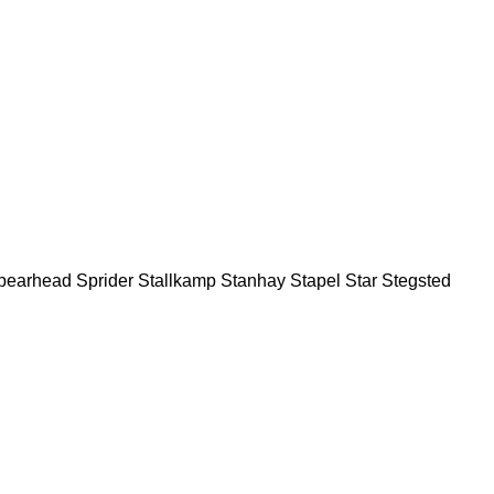
pearhead
Sprider
Stallkamp
Stanhay
Stapel
Star
Stegsted