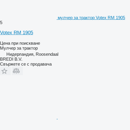
мулчер за трактор Votex RM 1905
5
Votex RM 1905
Цена при поискване
Мулчер за трактор
Нидерландия, Roosendaal
BREDI B.V.
Свържете се с продавача