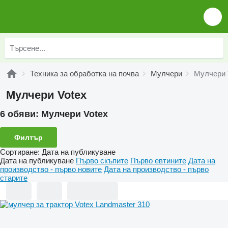
Техника за обработка на почва
Мулчери
Мулчери 
Мулчери Votex
6 обяви:
Мулчери Votex
Филтър
Сортиране
:
Дата на публикуване
Дата на публикуване
Първо скъпите
Първо евтините
Дата на
производство - първо новите
Дата на производство - първо
старите