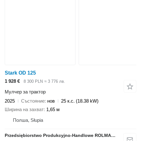
Stark OD 125
1 928 €
8 300 PLN
≈ 3 776 лв.
Мулчер за трактор
2025
Състояние
нов
25 к.с. (18.38 kW)
Ширина на захват
1,65 м
Полша, Słupia
Przedsiębiorstwo Produkcyjno-Handlowe ROLMAPOL Marcin Dziekan