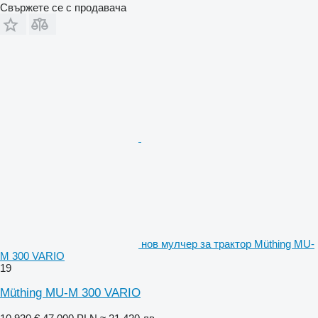
Свържете се с продавача
нов мулчер за трактор Müthing MU-
M 300 VARIO
19
Müthing MU-M 300 VARIO