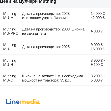
Цени на мулчери Müthing
Müthing
Дата на производство: 2023,
14 000 € -
MU-M
състояние: употребявани
42 000 €
Müthing
Дата на производство: 2009, ширина
4 800 €
MU-PRO
на захват: 3 м
Müthing
9 000 € -
Дата на производство: 2025
MU-L
16 000 €
Müthing
3 900 € -
MU-H
9 100 €
Müthing
Ширина на захват: 1 м, необходима
3 200 € -
MU-C
мощност на трактора: 35 к.с.
5 900 €