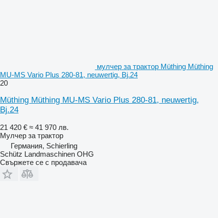
мулчер за трактор Müthing Müthing
MU-MS Vario Plus 280-81, neuwertig, Bj.24
20
Müthing Müthing MU-MS Vario Plus 280-81, neuwertig,
Bj.24
21 420 €
≈ 41 970 лв.
Мулчер за трактор
Германия, Schierling
Schütz Landmaschinen OHG
Свържете се с продавача