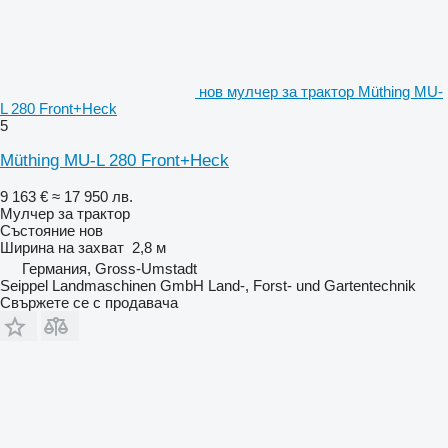
нов мулчер за трактор Müthing MU-
L 280 Front+Heck
5
Müthing MU-L 280 Front+Heck
9 163 €
≈ 17 950 лв.
Мулчер за трактор
Състояние
нов
Ширина на захват
2,8 м
Германия, Gross-Umstadt
Seippel Landmaschinen GmbH Land-, Forst- und Gartentechnik
Свържете се с продавача