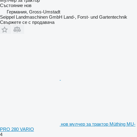
Мулчер за трактор
Състояние
нов
Германия, Gross-Umstadt
Seippel Landmaschinen GmbH Land-, Forst- und Gartentechnik
Свържете се с продавача
нов мулчер за трактор Müthing MU-
PRO 280 VARIO
4