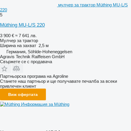
мулчер за трактор Müthing MU-L/S
220
5
Müthing MU-L/S 220
3 900 €
≈ 7 641 лв.
Мулчер за трактор
Ширина на захват
2,5 м
Германия, Söhlde-Hoheneggelsen
Agravis Technik Raiffeisen GmbH
Свържете се с продавача
Партньорска програма на Agroline
Станете наш партньор и ще получавате печалба за всеки
привлечен клиент
Виж офертата
Информация за Müthing