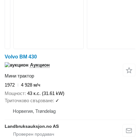
Volvo BM 430
Аукцион
Мини трактор
1972
4 928 м/ч
Мощност
43 к.с. (31.61 kW)
Триточково свързване
✓
Норвегия, Trøndelag
Landbruksauksjon.no AS