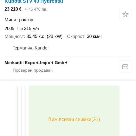
Kubota STV 40 Hydrostat
23 210 €
≈ 45 470 лв.
Мини трактор
2005
5 315 м/ч
Мощност
39.45 к.с. (29 kW)
Скорост
30 км/ч
Германия, Kunde
Merkantil Export-Import GmbH