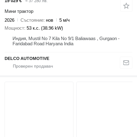
19 029 €
≈ 37 280 лв.
Мини трактор
2026
Състояние
нов
5 м/ч
Мощност
53 к.с. (38.96 kW)
Индия, Mustil No 7 Kila No 9/1 Baliawaas , Gurgaon -
Faridabad Road Haryana India
DELCO AUTOMOTIVE