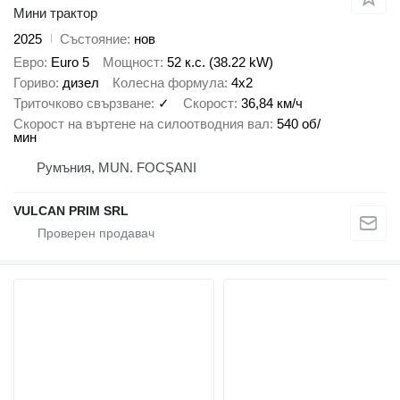
Мини трактор
2025
Състояние
нов
Евро
Euro 5
Мощност
52 к.с. (38.22 kW)
Гориво
дизел
Колесна формула
4x2
Триточково свързване
✓
Скорост
36,84 км/ч
Скорост на въртене на силоотводния вал
540 об/
мин
Румъния, MUN. FOCŞANI
VULCAN PRIM SRL