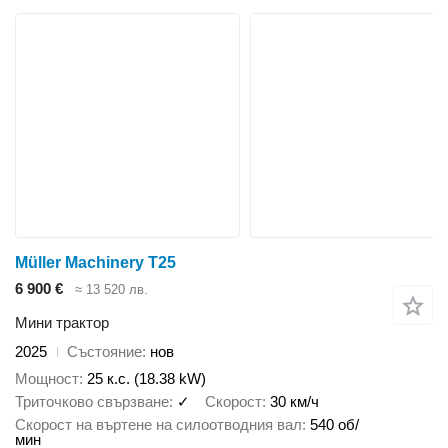
Müller Machinery T25
6 900 €
≈ 13 520 лв.
Мини трактор
2025
Състояние
нов
Мощност
25 к.с. (18.38 kW)
Триточково свързване
✓
Скорост
30 км/ч
Скорост на въртене на силоотводния вал
540 об/
мин