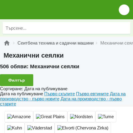
Сеитбена техника и садачни машини
Механични сея
Механични сеялки
506 обяви:
Механични сеялки
Филтър
Сортиране
:
Дата на публикуване
Дата на публикуване
Първо скъпите
Първо евтините
Дата на
производство - първо новите
Дата на производство - първо
старите