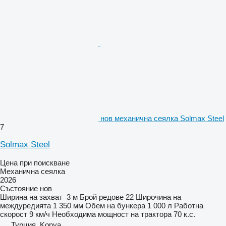
нов механична сеялка Solmax Steel
7
Solmax Steel
Цена при поискване
Механична сеялка
2026
Състояние
нов
Ширина на захват
3 м
Брой редове
22
Широчина на
междуредията
1 350 мм
Обем на бункера
1 000 л
Работна
скорост
9 км/ч
Необходима мощност на трактора
70 к.с.
Турция, Konya