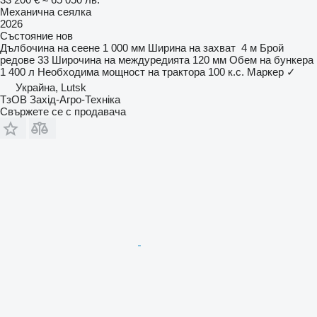
Механична сеялка
2026
Състояние
нов
Дълбочина на сеене
1 000 мм
Ширина на захват
4 м
Брой
редове
33
Широчина на междуредията
120 мм
Обем на бункера
1 400 л
Необходима мощност на трактора
100 к.с.
Маркер
✓
Украйна, Lutsk
ТзОВ Захід-Агро-Техніка
Свържете се с продавача