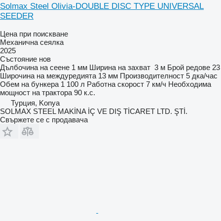
Solmax Steel Olivia-DOUBLE DISC TYPE UNIVERSAL
SEEDER
Цена при поискване
Механична сеялка
2025
Състояние
нов
Дълбочина на сеене
1 мм
Ширина на захват
3 м
Брой редове
23
Широчина на междуредията
13 мм
Производителност
5 дка/час
Обем на бункера
1 100 л
Работна скорост
7 км/ч
Необходима
мощност на трактора
90 к.с.
Турция, Konya
SOLMAX STEEL MAKİNA İÇ VE DIŞ TİCARET LTD. ŞTİ.
Свържете се с продавача