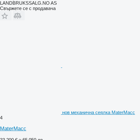
LANDBRUKSSALG.NO AS
Свържете се с продавача
нов механична сеялка MaterMacc
4
MaterMacc
33 200 €
≈ 65 050 лв.