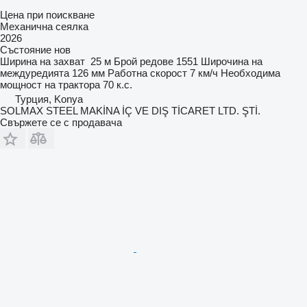
Цена при поискване
Механична сеялка
2026
Състояние
нов
Ширина на захват
25 м
Брой редове
1551
Широчина на
междуредията
126 мм
Работна скорост
7 км/ч
Необходима
мощност на трактора
70 к.с.
Турция, Konya
SOLMAX STEEL MAKİNA İÇ VE DIŞ TİCARET LTD. ŞTİ.
Свържете се с продавача