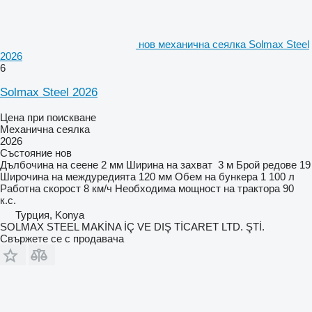
нов механична сеялка Solmax Steel
2026
6
Solmax Steel 2026
Цена при поискване
Механична сеялка
2026
Състояние
нов
Дълбочина на сеене
2 мм
Ширина на захват
3 м
Брой редове
19
Широчина на междуредията
120 мм
Обем на бункера
1 100 л
Работна скорост
8 км/ч
Необходима мощност на трактора
90
к.с.
Турция, Konya
SOLMAX STEEL MAKİNA İÇ VE DIŞ TİCARET LTD. ŞTİ.
Свържете се с продавача