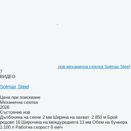
нов механична сеялка Solmax Steel
7
ВИДЕО
Solmax Steel
Цена при поискване
Механична сеялка
2026
Състояние
нов
Дълбочина на сеене
2 мм
Ширина на захват
2 850 м
Брой
редове
16
Широчина на междуредията
13 мм
Обем на бункера
1 100 л
Работна скорост
8 км/ч