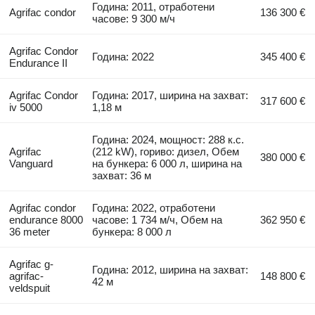
Година: 2011, отработени
Agrifac condor
136 300 €
часове: 9 300 м/ч
Agrifac Condor
Година: 2022
345 400 €
Endurance II
Agrifac Condor
Година: 2017, ширина на захват:
317 600 €
iv 5000
1,18 м
Година: 2024, мощност: 288 к.с.
Agrifac
(212 kW), гориво: дизел, Обем
380 000 €
Vanguard
на бункера: 6 000 л, ширина на
захват: 36 м
Agrifac condor
Година: 2022, отработени
endurance 8000
часове: 1 734 м/ч, Обем на
362 950 €
36 meter
бункера: 8 000 л
Agrifac g-
Година: 2012, ширина на захват:
agrifac-
148 800 €
42 м
veldspuit