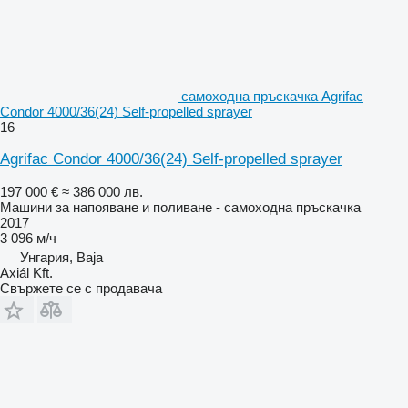
самоходна пръскачка Agrifac
Condor 4000/36(24) Self-propelled sprayer
16
Agrifac Condor 4000/36(24) Self-propelled sprayer
197 000 €
≈ 386 000 лв.
Машини за напояване и поливане - самоходна пръскачка
2017
3 096 м/ч
Унгария, Baja
Axiál Kft.
Свържете се с продавача