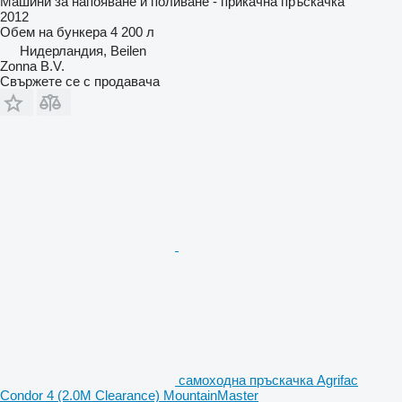
Машини за напояване и поливане - прикачна пръскачка
2012
Обем на бункера
4 200 л
Нидерландия, Beilen
Zonna B.V.
Свържете се с продавача
самоходна пръскачка Agrifac
Condor 4 (2.0M Clearance) MountainMaster